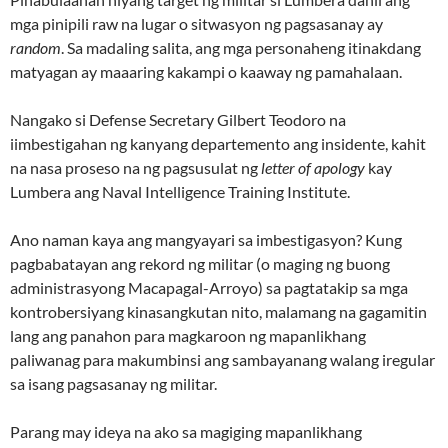
mga pinipili raw na lugar o sitwasyon ng pagsasanay ay
random
. Sa madaling salita, ang mga personaheng itinakdang
matyagan ay maaaring kakampi o kaaway ng pamahalaan.
Nangako si Defense Secretary Gilbert Teodoro na
iimbestigahan ng kanyang departemento ang insidente, kahit
na nasa proseso na ng pagsusulat ng
letter of apology
kay
Lumbera ang Naval Intelligence Training Institute.
Ano naman kaya ang mangyayari sa imbestigasyon? Kung
pagbabatayan ang rekord ng militar (o maging ng buong
administrasyong Macapagal-Arroyo) sa pagtatakip sa mga
kontrobersiyang kinasangkutan nito, malamang na gagamitin
lang ang panahon para magkaroon ng mapanlikhang
paliwanag para makumbinsi ang sambayanang walang iregular
sa isang pagsasanay ng militar.
Parang may ideya na ako sa magiging mapanlikhang