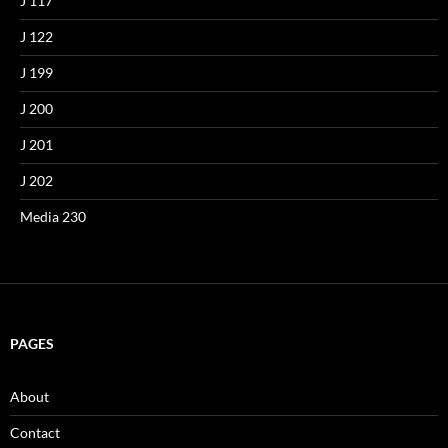
J 117
J 122
J 199
J 200
J 201
J 202
Media 230
PAGES
About
Contact