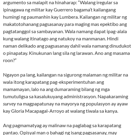
argumento sa malapit na hinaharap: “Walang iregular sa
ipinagawa ng militar kay Guerrero bagama’t kailangang
humingi ng paumanhin kay Lumbera. Kailangan ng militar ng
makatotohanang pagsasanay para maging mas epektibo ang
pagtatanggol sa sambayanan. Wala namang dapat ipag-alala
kung walang itinatago ang natukoy na manmanan. Hindi
naman delikado ang pagsasanay dahil wala namang dinudukot
o pinapatay. Kinukunan lang sila ng larawan. Ano ang masama
roon?”
Ngayon pa lang, kailangan na sigurong malaman ng militar na
wala itong karapatang pag-eksperimentuhan ang
mamamayan, lalo na ang dumaraming bilang ng mga
tumutuligsa sa kasalukuyang administrasyon. Napakaraming
survey
na magpapatunay na mayorya ng populasyon ay ayaw
kay Gloria Macapagal-Arroyo at walang tiwala sa kanya.
Ang pagmamatyag ay malinaw na paglabag sa karapatang
pantao. Opisyal man o bahagi ng isang pagsasanay, may