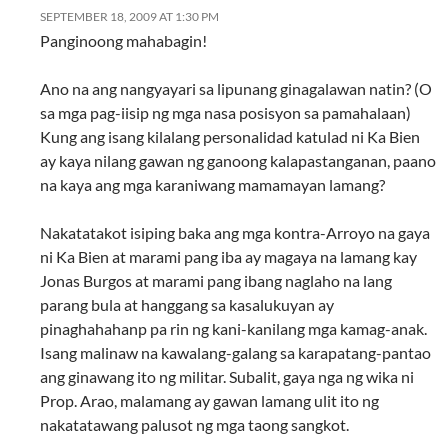
SEPTEMBER 18, 2009 AT 1:30 PM
Panginoong mahabagin!
Ano na ang nangyayari sa lipunang ginagalawan natin? (O
sa mga pag-iisip ng mga nasa posisyon sa pamahalaan)
Kung ang isang kilalang personalidad katulad ni Ka Bien
ay kaya nilang gawan ng ganoong kalapastanganan, paano
na kaya ang mga karaniwang mamamayan lamang?
Nakatatakot isiping baka ang mga kontra-Arroyo na gaya
ni Ka Bien at marami pang iba ay magaya na lamang kay
Jonas Burgos at marami pang ibang naglaho na lang
parang bula at hanggang sa kasalukuyan ay
pinaghahahanp pa rin ng kani-kanilang mga kamag-anak.
Isang malinaw na kawalang-galang sa karapatang-pantao
ang ginawang ito ng militar. Subalit, gaya nga ng wika ni
Prop. Arao, malamang ay gawan lamang ulit ito ng
nakatatawang palusot ng mga taong sangkot.