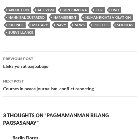
ABDUCTION
ACTIVISM
BIEN LUMBERA
CHR
DND
HANNIBAL GUERRERO
HARASSMENT
HUMAN RIGHTS VIOLATION
KILLINGS
MILITARY
NAVY
NEWS
POLITICS
SOLDIERS
SURVEILLANCE
Post
PREVIOUS POST
navigation
Eleksiyon at pagbabago
NEXT POST
Courses in peace journalism, conflict reporting
3 THOUGHTS ON “PAGMAMANMAN BILANG
PAGSASANAY”
Berlin Flores