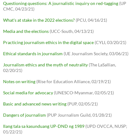
Questioning questions: A journalistic inquiry on red-tagging
(UP
CMC, 04/23/21)
What's at stake in the 2022 elections?
(PCU, 04/16/21)
Media and the elections
(UCC-South, 04/13/21)
Practicing journalism ethics in the digital space
(CYLI, 03/20/21)
Ethical standards in journalism
(UE Journalism Society, 03/06/21)
Journalism ethics and the myth of neutrality
(The LaSallian,
02/20/21)
Notes on writing
(Rise for Education Alliance, 02/19/21)
Social media for advocacy
(UNESCO-Myanmar, 02/05/21)
Basic and advanced news writing
(PUP, 02/05/21)
Dangers of journalism
(PUP Journalism Guild, 01/28/21)
Ilang tala sa kasunduang UP-DND ng 1989
(UPD OVCCA, NUSP;
01/22/21)