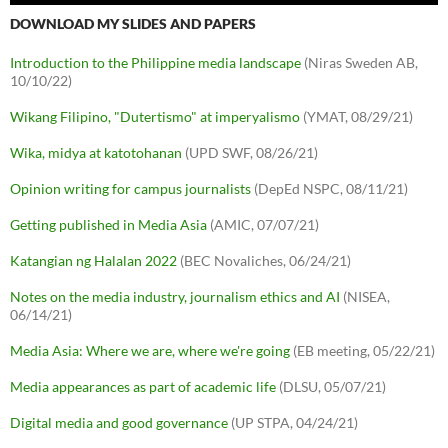
DOWNLOAD MY SLIDES AND PAPERS
Introduction to the Philippine media landscape
(Niras Sweden AB,
10/10/22)
Wikang Filipino, "Dutertismo" at imperyalismo
(YMAT, 08/29/21)
Wika, midya at katotohanan
(UPD SWF, 08/26/21)
Opinion writing for campus journalists
(DepEd NSPC, 08/11/21)
Getting published in Media Asia
(AMIC, 07/07/21)
Katangian ng Halalan 2022
(BEC Novaliches, 06/24/21)
Notes on the media industry, journalism ethics and AI
(NISEA,
06/14/21)
Media Asia: Where we are, where we're going
(EB meeting, 05/22/21)
Media appearances as part of academic life
(DLSU, 05/07/21)
Digital media and good governance
(UP STPA, 04/24/21)