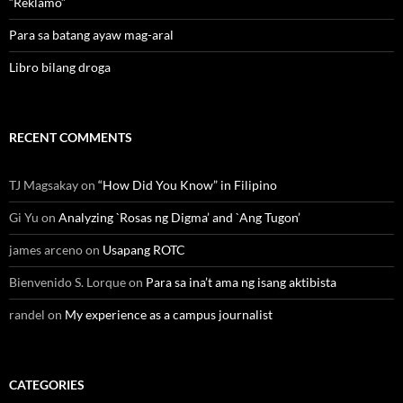
“Reklamo”
Para sa batang ayaw mag-aral
Libro bilang droga
RECENT COMMENTS
TJ Magsakay
on
“How Did You Know” in Filipino
Gi Yu
on
Analyzing `Rosas ng Digma’ and `Ang Tugon’
james arceno
on
Usapang ROTC
Bienvenido S. Lorque
on
Para sa ina’t ama ng isang aktibista
randel
on
My experience as a campus journalist
CATEGORIES