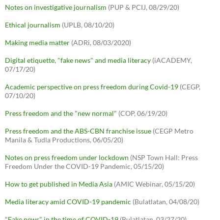
Notes on investigative journalism
(PUP & PCIJ, 08/29/20)
Ethical journalism
(UPLB, 08/10/20)
Making media matter
(ADRi, 08/03/2020)
Digital etiquette, "fake news" and media literacy
(iACADEMY,
07/17/20)
Academic perspective on press freedom during Covid-19
(CEGP,
07/10/20)
Press freedom and the "new normal"
(COP, 06/19/20)
Press freedom and the ABS-CBN franchise issue
(CEGP Metro
Manila & Tudla Productions, 06/05/20)
Notes on press freedom under lockdown
(NSP Town Hall: Press
Freedom Under the COVID-19 Pandemic, 05/15/20)
How to get published in Media Asia
(AMIC Webinar, 05/15/20)
Media literacy amid COVID-19 pandemic
(Bulatlatan, 04/08/20)
"Fake news" in the time of COVID-19
(Bulatlatan, 03/27/20)