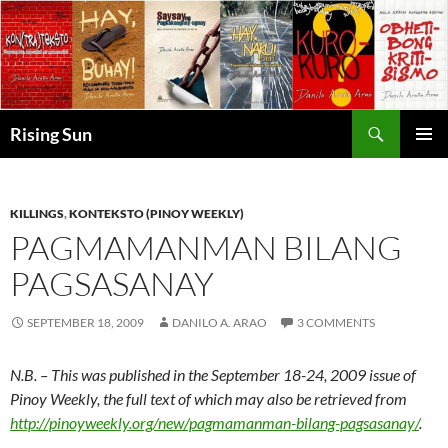
Skip
to
content
Search
Rising Sun
PRIMAR
MENU
KILLINGS
,
KONTEKSTO (PINOY WEEKLY)
PAGMAMANMAN BILANG
PAGSASANAY
SEPTEMBER 18, 2009
DANILO A. ARAO
3 COMMENTS
N.B. – This was published in the September 18-24, 2009 issue of
Pinoy Weekly, the full text of which may also be retrieved from
http://pinoyweekly.org/new/pagmamanman-bilang-pagsasanay/
.