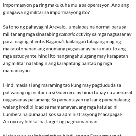
impormasyon pa ring makukuha mula sa operasyon. Ano ang
ginagawa ng militar sa impormasyong ito?
Sa tono ng pahayag ni Arevalo, lumalabas na normal para sa
militar ang mga sinasabing
scenario activity
sa mga nagsasanay
para maging ahente. Bagama’t kailangan talagang maging
makatotohanan ang anumang pagsasanay para matuto ang
mga estudyante, hindi ito nangangahulugang may karapatan
ang militar na labagin ang karapatang pantao ng mga
mamamayan.
Hindi masisisi ang maraming tao kung may pagdududa sa
paliwanag ng militar na si Guerrero ay hindi tunay na ahente at
nagsasanay pa lamang. Sa pamantayan ng isang pamahalaang
walang kredibilidad sa mamamayan, ang mga katulad ni
Lumbera na bumabatikos sa administrasyong Macapagal-
Arroyo ay lohikal na target ng pagmamanman.
Mainam na maimbestigahan hindi lang ng Department of