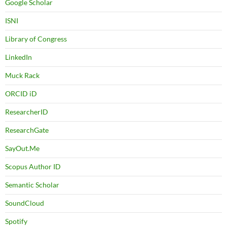
Google Scholar
ISNI
Library of Congress
LinkedIn
Muck Rack
ORCID iD
ResearcherID
ResearchGate
SayOut.Me
Scopus Author ID
Semantic Scholar
SoundCloud
Spotify