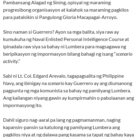
Pambansang Alagad ng Sining, opisyal ng maraming
progresibong organisasyon at kalahok sa maraming pagkilos
para patalsikin si Pangulong Gloria Macapagal-Arroyo.
Sino naman si Guerrero? Ayon sa mga balita, siya raw ay
kumukuha ng Naval Enlisted Personal Intelligence Course at
ipinadala raw siya sa bahay ni Lumbera para magsagawa ng
beripikasyon ng impormasyon bilang bahagi ng isang “
scenario
activity
.”
Sabi ni Lt. Col. Edgard Arevalo, tagapagsalita ng Philippine
Navy, ang ibinigay na
scenario
kay Guerrero ay ang diumanong
pagpunta ng mga komunista sa bahay ng pamilyang Lumbera.
Ang kailangan niyang gawin ay kumpirmahin o pabulaanan ang
impormasyong ito.
Dahil siguro nag-aaral pa lang ng pagmamanman, naging
kapansin-pansin sa katulong ng pamilyang Lumbera ang
pagkilos niya at ng dalawa pang kasama sa tapat ng bahay kaya