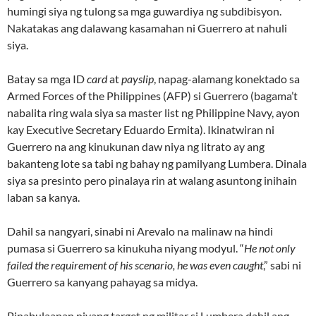
humingi siya ng tulong sa mga guwardiya ng subdibisyon.
Nakatakas ang dalawang kasamahan ni Guerrero at nahuli
siya.
Batay sa mga ID
card
at
payslip
, napag-alamang konektado sa
Armed Forces of the Philippines (AFP) si Guerrero (bagama’t
nabalita ring wala siya sa master list ng Philippine Navy, ayon
kay Executive Secretary Eduardo Ermita). Ikinatwiran ni
Guerrero na ang kinukunan daw niya ng litrato ay ang
bakanteng lote sa tabi ng bahay ng pamilyang Lumbera. Dinala
siya sa presinto pero pinalaya rin at walang asuntong inihain
laban sa kanya.
Dahil sa nangyari, sinabi ni Arevalo na malinaw na hindi
pumasa si Guerrero sa kinukuha niyang modyul. “
He not only
failed the requirement of his scenario, he was even caught
,” sabi ni
Guerrero sa kanyang pahayag sa midya.
Pinabulaanan niyang target ng militar si Lumbera dahil ang