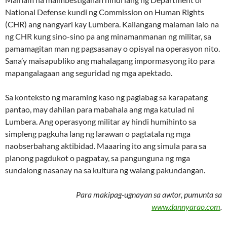
National Defense kundi ng Commission on Human Rights
(CHR) ang nangyari kay Lumbera. Kailangang malaman lalo na
ng CHR kung sino-sino pa ang minamanmanan ng militar, sa
pamamagitan man ng pagsasanay o opisyal na operasyon nito.
Sana’y maisapubliko ang mahalagang impormasyong ito para
mapangalagaan ang seguridad ng mga apektado.
Sa konteksto ng maraming kaso ng paglabag sa karapatang
pantao, may dahilan para mabahala ang mga katulad ni
Lumbera. Ang operasyong militar ay hindi humihinto sa
simpleng pagkuha lang ng larawan o pagtatala ng mga
naobserbahang aktibidad. Maaaring ito ang simula para sa
planong pagdukot o pagpatay, sa pangunguna ng mga
sundalong nasanay na sa kultura ng walang pakundangan.
Para makipag-ugnayan sa awtor, pumunta sa
www.dannyarao.com
.