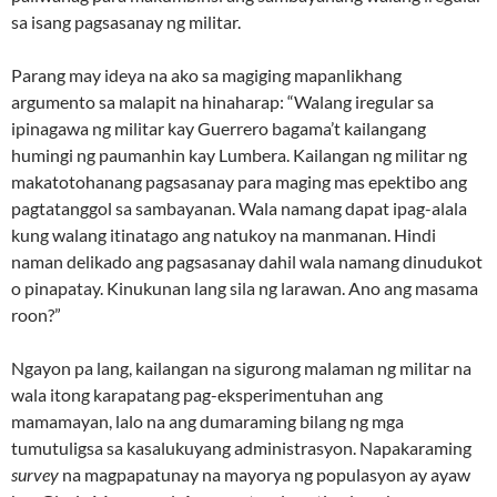
sa isang pagsasanay ng militar.
Parang may ideya na ako sa magiging mapanlikhang
argumento sa malapit na hinaharap: “Walang iregular sa
ipinagawa ng militar kay Guerrero bagama’t kailangang
humingi ng paumanhin kay Lumbera. Kailangan ng militar ng
makatotohanang pagsasanay para maging mas epektibo ang
pagtatanggol sa sambayanan. Wala namang dapat ipag-alala
kung walang itinatago ang natukoy na manmanan. Hindi
naman delikado ang pagsasanay dahil wala namang dinudukot
o pinapatay. Kinukunan lang sila ng larawan. Ano ang masama
roon?”
Ngayon pa lang, kailangan na sigurong malaman ng militar na
wala itong karapatang pag-eksperimentuhan ang
mamamayan, lalo na ang dumaraming bilang ng mga
tumutuligsa sa kasalukuyang administrasyon. Napakaraming
survey
na magpapatunay na mayorya ng populasyon ay ayaw