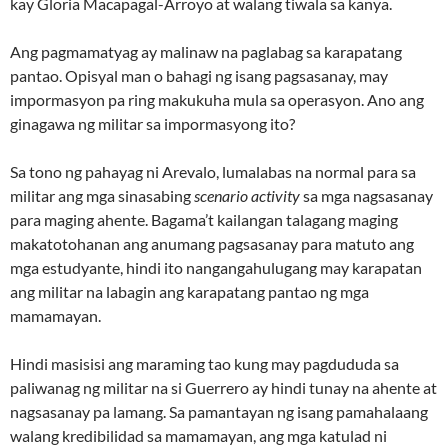
kay Gloria Macapagal-Arroyo at walang tiwala sa kanya.
Ang pagmamatyag ay malinaw na paglabag sa karapatang
pantao. Opisyal man o bahagi ng isang pagsasanay, may
impormasyon pa ring makukuha mula sa operasyon. Ano ang
ginagawa ng militar sa impormasyong ito?
Sa tono ng pahayag ni Arevalo, lumalabas na normal para sa
militar ang mga sinasabing
scenario activity
sa mga nagsasanay
para maging ahente. Bagama’t kailangan talagang maging
makatotohanan ang anumang pagsasanay para matuto ang
mga estudyante, hindi ito nangangahulugang may karapatan
ang militar na labagin ang karapatang pantao ng mga
mamamayan.
Hindi masisisi ang maraming tao kung may pagdududa sa
paliwanag ng militar na si Guerrero ay hindi tunay na ahente at
nagsasanay pa lamang. Sa pamantayan ng isang pamahalaang
walang kredibilidad sa mamamayan, ang mga katulad ni