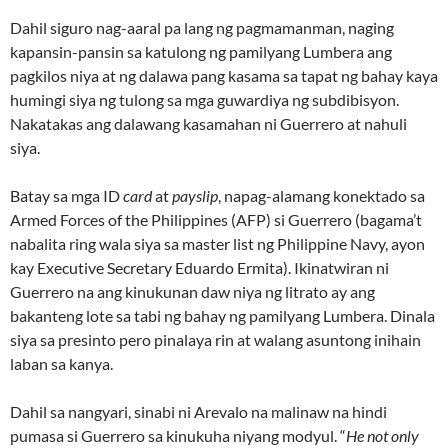
Dahil siguro nag-aaral pa lang ng pagmamanman, naging
kapansin-pansin sa katulong ng pamilyang Lumbera ang
pagkilos niya at ng dalawa pang kasama sa tapat ng bahay kaya
humingi siya ng tulong sa mga guwardiya ng subdibisyon.
Nakatakas ang dalawang kasamahan ni Guerrero at nahuli
siya.
Batay sa mga ID
card
at
payslip
, napag-alamang konektado sa
Armed Forces of the Philippines (AFP) si Guerrero (bagama’t
nabalita ring wala siya sa master list ng Philippine Navy, ayon
kay Executive Secretary Eduardo Ermita). Ikinatwiran ni
Guerrero na ang kinukunan daw niya ng litrato ay ang
bakanteng lote sa tabi ng bahay ng pamilyang Lumbera. Dinala
siya sa presinto pero pinalaya rin at walang asuntong inihain
laban sa kanya.
Dahil sa nangyari, sinabi ni Arevalo na malinaw na hindi
pumasa si Guerrero sa kinukuha niyang modyul. “
He not only