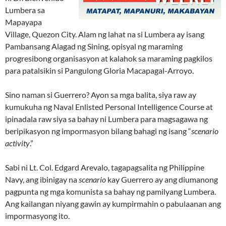
Lumbera sa
Mapayapa
Village, Quezon City. Alam ng lahat na si Lumbera ay isang
Pambansang Alagad ng Sining, opisyal ng maraming
progresibong organisasyon at kalahok sa maraming pagkilos
para patalsikin si Pangulong Gloria Macapagal-Arroyo.
Sino naman si Guerrero? Ayon sa mga balita, siya raw ay
kumukuha ng Naval Enlisted Personal Intelligence Course at
ipinadala raw siya sa bahay ni Lumbera para magsagawa ng
beripikasyon ng impormasyon bilang bahagi ng isang “
scenario
activity
.”
Sabi ni Lt. Col. Edgard Arevalo, tagapagsalita ng Philippine
Navy, ang ibinigay na
scenario
kay Guerrero ay ang diumanong
pagpunta ng mga komunista sa bahay ng pamilyang Lumbera.
Ang kailangan niyang gawin ay kumpirmahin o pabulaanan ang
impormasyong ito.