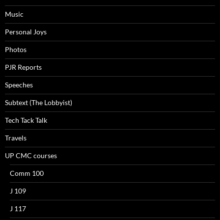
Music
Personal Joys
Photos
PJR Reports
Speeches
Subtext (The Lobbyist)
Tech Tack Talk
Travels
UP CMC courses
Comm 100
J 109
J 117