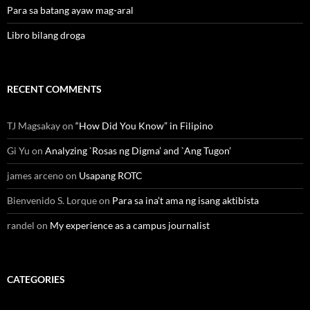
Para sa batang ayaw mag-aral
Libro bilang droga
RECENT COMMENTS
TJ Magsakay
on
“How Did You Know” in Filipino
Gi Yu
on
Analyzing `Rosas ng Digma’ and `Ang Tugon’
james arceno
on
Usapang ROTC
Bienvenido S. Lorque
on
Para sa ina’t ama ng isang aktibista
randel
on
My experience as a campus journalist
CATEGORIES