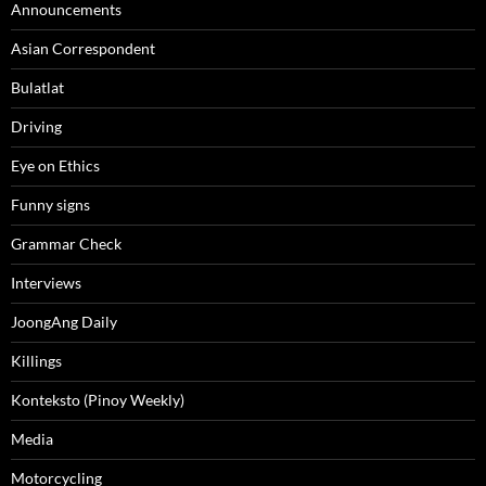
Announcements
Asian Correspondent
Bulatlat
Driving
Eye on Ethics
Funny signs
Grammar Check
Interviews
JoongAng Daily
Killings
Konteksto (Pinoy Weekly)
Media
Motorcycling