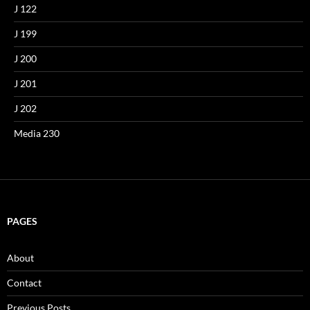
J 122
J 199
J 200
J 201
J 202
Media 230
PAGES
About
Contact
Previous Posts