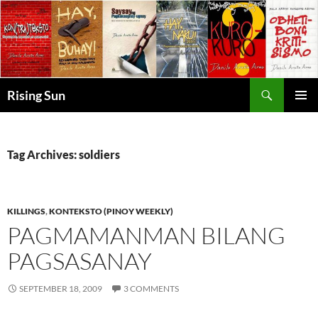
Skip
to
content
Search
Rising Sun
PRIMAR
MENU
Tag Archives: soldiers
KILLINGS
,
KONTEKSTO (PINOY WEEKLY)
PAGMAMANMAN BILANG
PAGSASANAY
SEPTEMBER 18, 2009
3 COMMENTS