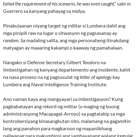
failed the requirement of his scenario, he was even caught
,” sabi ni
Guerrero sa kanyang pahayag sa midya.
Pinabulaanan niyang target ng militar si Lumbera dahil ang
mga pinipili raw na lugar o sitwasyon ng pagsasanay ay
random
. Sa madaling salita, ang mga personaheng itinakdang
matyagan ay maaaring kakampi o kaaway ng pamahalaan.
Nangako si Defense Secretary Gilbert Teodoro na
iimbestigahan ng kanyang departemento ang insidente, kahit
na nasa proseso na ng pagsusulat ng
letter of apology
kay
Lumbera ang Naval Intelligence Training Institute.
Ano naman kaya ang mangyayari sa imbestigasyon? Kung
pagbabatayan ang rekord ng militar (o maging ng buong
administrasyong Macapagal-Arroyo) sa pagtatakip sa mga
kontrobersiyang kinasangkutan nito, malamang na gagamitin
lang ang panahon para magkaroon ng mapanlikhang
paliwanag para makumbinsi ang sambayanang walang iregular