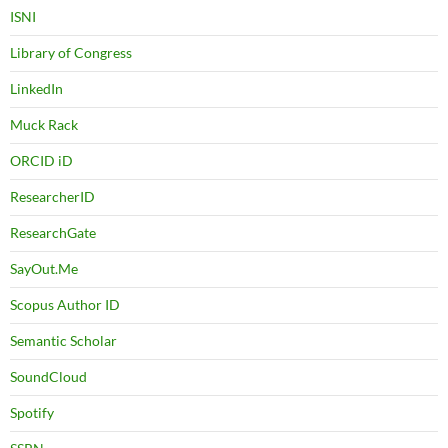
ISNI
Library of Congress
LinkedIn
Muck Rack
ORCID iD
ResearcherID
ResearchGate
SayOut.Me
Scopus Author ID
Semantic Scholar
SoundCloud
Spotify