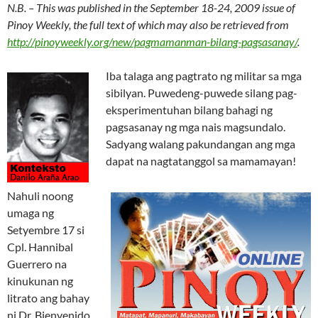
N.B. – This was published in the September 18-24, 2009 issue of
Pinoy Weekly, the full text of which may also be retrieved from
http://pinoyweekly.org/new/pagmamanman-bilang-pagsasanay/
.
Iba talaga ang pagtrato ng militar sa mga
sibilyan. Puwedeng-puwede silang pag-
eksperimentuhan bilang bahagi ng
pagsasanay ng mga nais magsundalo.
Sadyang walang pakundangan ang mga
dapat na nagtatanggol sa mamamayan!
Nahuli noong
umaga ng
Setyembre 17 si
Cpl. Hannibal
Guerrero na
kinukunan ng
litrato ang bahay
ni Dr. Bienvenido