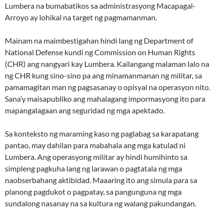
Lumbera na bumabatikos sa administrasyong Macapagal-
Arroyo ay lohikal na target ng pagmamanman.
Mainam na maimbestigahan hindi lang ng Department of
National Defense kundi ng Commission on Human Rights
(CHR) ang nangyari kay Lumbera. Kailangang malaman lalo na
ng CHR kung sino-sino pa ang minamanmanan ng militar, sa
pamamagitan man ng pagsasanay o opisyal na operasyon nito.
Sana’y maisapubliko ang mahalagang impormasyong ito para
mapangalagaan ang seguridad ng mga apektado.
Sa konteksto ng maraming kaso ng paglabag sa karapatang
pantao, may dahilan para mabahala ang mga katulad ni
Lumbera. Ang operasyong militar ay hindi humihinto sa
simpleng pagkuha lang ng larawan o pagtatala ng mga
naobserbahang aktibidad. Maaaring ito ang simula para sa
planong pagdukot o pagpatay, sa pangunguna ng mga
sundalong nasanay na sa kultura ng walang pakundangan.