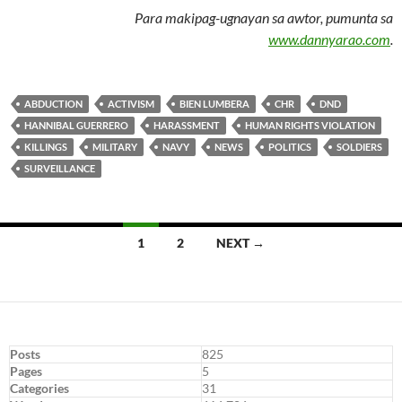
Para makipag-ugnayan sa awtor, pumunta sa
www.dannyarao.com
.
ABDUCTION
ACTIVISM
BIEN LUMBERA
CHR
DND
HANNIBAL GUERRERO
HARASSMENT
HUMAN RIGHTS VIOLATION
KILLINGS
MILITARY
NAVY
NEWS
POLITICS
SOLDIERS
SURVEILLANCE
Posts
1
2
NEXT →
navigation
Posts
825
Pages
5
Categories
31