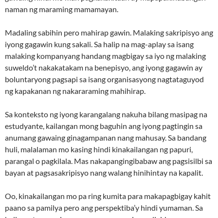
naman ng maraming mamamayan.
Madaling sabihin pero mahirap gawin. Malaking sakripisyo ang
iyong gagawin kung sakali. Sa halip na mag-aplay sa isang
malaking kompanyang handang magbigay sa iyo ng malaking
suweldo’t nakakatakam na benepisyo, ang iyong gagawin ay
boluntaryong pagsapi sa isang organisasyong nagtataguyod
ng kapakanan ng nakararaming mahihirap.
Sa konteksto ng iyong karangalang nakuha bilang masipag na
estudyante, kailangan mong baguhin ang iyong pagtingin sa
anumang gawaing ginagampanan nang mahusay. Sa bandang
huli, malalaman mo kasing hindi kinakailangan ng papuri,
parangal o pagkilala. Mas nakapangingibabaw ang pagsisilbi sa
bayan at pagsasakripisyo nang walang hinihintay na kapalit.
Oo, kinakailangan mo pa ring kumita para makapagbigay kahit
paano sa pamilya pero ang perspektiba’y hindi yumaman. Sa