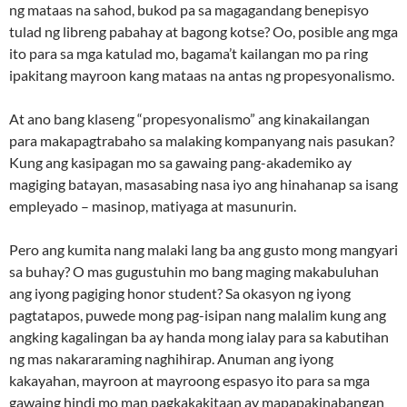
ng mataas na sahod, bukod pa sa magagandang benepisyo
tulad ng libreng pabahay at bagong kotse? Oo, posible ang mga
ito para sa mga katulad mo, bagama’t kailangan mo pa ring
ipakitang mayroon kang mataas na antas ng propesyonalismo.
At ano bang klaseng “propesyonalismo” ang kinakailangan
para makapagtrabaho sa malaking kompanyang nais pasukan?
Kung ang kasipagan mo sa gawaing pang-akademiko ay
magiging batayan, masasabing nasa iyo ang hinahanap sa isang
empleyado – masinop, matiyaga at masunurin.
Pero ang kumita nang malaki lang ba ang gusto mong mangyari
sa buhay? O mas gugustuhin mo bang maging makabuluhan
ang iyong pagiging honor student? Sa okasyon ng iyong
pagtatapos, puwede mong pag-isipan nang malalim kung ang
angking kagalingan ba ay handa mong ialay para sa kabutihan
ng mas nakararaming naghihirap. Anuman ang iyong
kakayahan, mayroon at mayroong espasyo ito para sa mga
gawaing hindi mo man pagkakakitaan ay mapapakinabangan