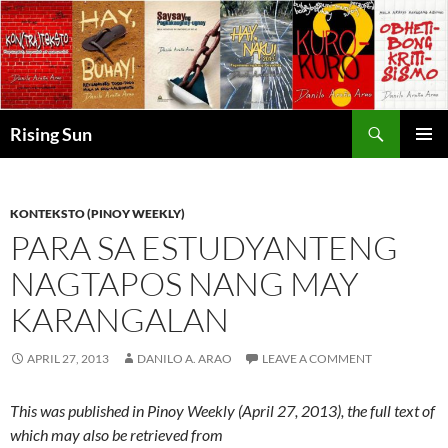
Skip
to
content
Search
Rising Sun
PRIMAR
MENU
KONTEKSTO (PINOY WEEKLY)
PARA SA ESTUDYANTENG
NAGTAPOS NANG MAY
KARANGALAN
APRIL 27, 2013
DANILO A. ARAO
LEAVE A COMMENT
This was published in Pinoy Weekly (April 27, 2013), the full text of
which may also be retrieved from