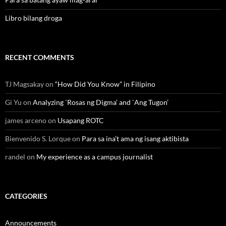
Libro bilang droga
RECENT COMMENTS
TJ Magsakay
on
“How Did You Know” in Filipino
Gi Yu
on
Analyzing `Rosas ng Digma’ and `Ang Tugon’
james arceno
on
Usapang ROTC
Bienvenido S. Lorque
on
Para sa ina’t ama ng isang aktibista
randel
on
My experience as a campus journalist
CATEGORIES
Announcements