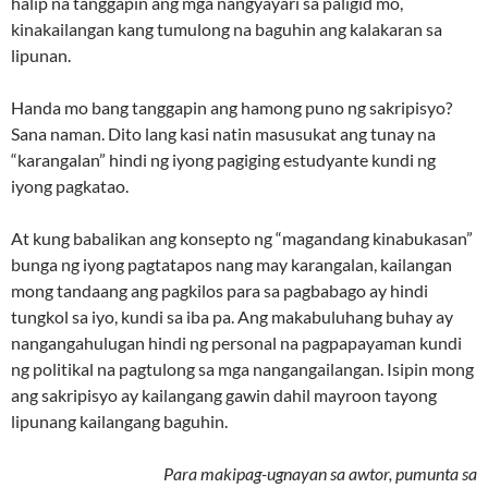
halip na tanggapin ang mga nangyayari sa paligid mo,
kinakailangan kang tumulong na baguhin ang kalakaran sa
lipunan.
Handa mo bang tanggapin ang hamong puno ng sakripisyo?
Sana naman. Dito lang kasi natin masusukat ang tunay na
“karangalan” hindi ng iyong pagiging estudyante kundi ng
iyong pagkatao.
At kung babalikan ang konsepto ng “magandang kinabukasan”
bunga ng iyong pagtatapos nang may karangalan, kailangan
mong tandaang ang pagkilos para sa pagbabago ay hindi
tungkol sa iyo, kundi sa iba pa. Ang makabuluhang buhay ay
nangangahulugan hindi ng personal na pagpapayaman kundi
ng politikal na pagtulong sa mga nangangailangan. Isipin mong
ang sakripisyo ay kailangang gawin dahil mayroon tayong
lipunang kailangang baguhin.
Para makipag-ugnayan sa awtor, pumunta sa