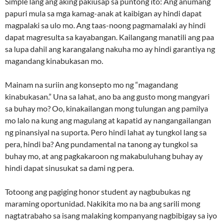
Simple lang ang aking pakiusap sa puntong ito: Ang anumang
papuri mula sa mga kamag-anak at kaibigan ay hindi dapat
magpalaki sa ulo mo. Ang taas-noong pagmamalaki ay hindi
dapat magresulta sa kayabangan. Kailangang manatili ang paa
sa lupa dahil ang karangalang nakuha mo ay hindi garantiya ng
magandang kinabukasan mo.
Mainam na suriin ang konsepto mo ng “magandang
kinabukasan.” Una sa lahat, ano ba ang gusto mong mangyari
sa buhay mo? Oo, kinakailangan mong tulungan ang pamilya
mo lalo na kung ang magulang at kapatid ay nangangailangan
ng pinansiyal na suporta. Pero hindi lahat ay tungkol lang sa
pera, hindi ba? Ang pundamental na tanong ay tungkol sa
buhay mo, at ang pagkakaroon ng makabuluhang buhay ay
hindi dapat sinusukat sa dami ng pera.
Totoong ang pagiging honor student ay nagbubukas ng
maraming oportunidad. Nakikita mo na ba ang sarili mong
nagtatrabaho sa isang malaking kompanyang nagbibigay sa iyo