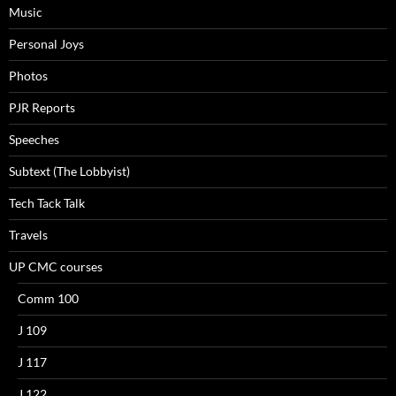
Music
Personal Joys
Photos
PJR Reports
Speeches
Subtext (The Lobbyist)
Tech Tack Talk
Travels
UP CMC courses
Comm 100
J 109
J 117
J 122