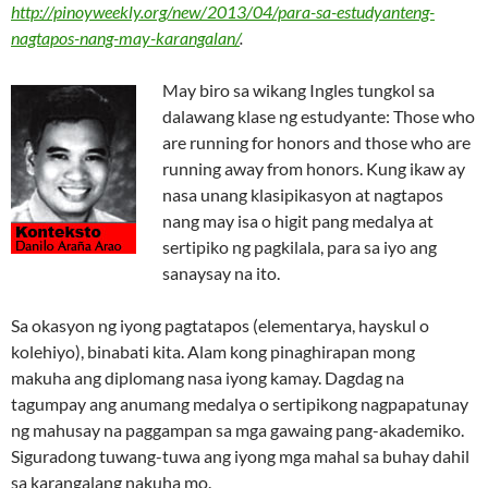
http://pinoyweekly.org/new/2013/04/para-sa-estudyanteng-
nagtapos-nang-may-karangalan/
.
May biro sa wikang Ingles tungkol sa
dalawang klase ng estudyante: Those who
are running for honors and those who are
running away from honors. Kung ikaw ay
nasa unang klasipikasyon at nagtapos
nang may isa o higit pang medalya at
sertipiko ng pagkilala, para sa iyo ang
sanaysay na ito.
Sa okasyon ng iyong pagtatapos (elementarya, hayskul o
kolehiyo), binabati kita. Alam kong pinaghirapan mong
makuha ang diplomang nasa iyong kamay. Dagdag na
tagumpay ang anumang medalya o sertipikong nagpapatunay
ng mahusay na paggampan sa mga gawaing pang-akademiko.
Siguradong tuwang-tuwa ang iyong mga mahal sa buhay dahil
sa karangalang nakuha mo.