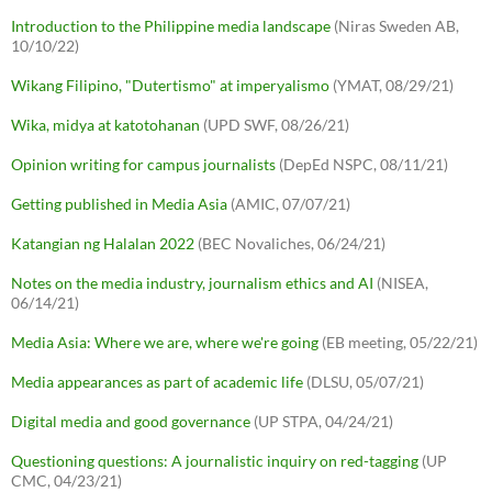
Introduction to the Philippine media landscape
(Niras Sweden AB,
10/10/22)
Wikang Filipino, "Dutertismo" at imperyalismo
(YMAT, 08/29/21)
Wika, midya at katotohanan
(UPD SWF, 08/26/21)
Opinion writing for campus journalists
(DepEd NSPC, 08/11/21)
Getting published in Media Asia
(AMIC, 07/07/21)
Katangian ng Halalan 2022
(BEC Novaliches, 06/24/21)
Notes on the media industry, journalism ethics and AI
(NISEA,
06/14/21)
Media Asia: Where we are, where we're going
(EB meeting, 05/22/21)
Media appearances as part of academic life
(DLSU, 05/07/21)
Digital media and good governance
(UP STPA, 04/24/21)
Questioning questions: A journalistic inquiry on red-tagging
(UP
CMC, 04/23/21)