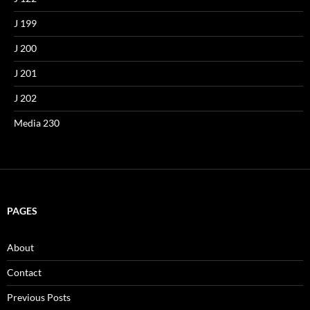
J 199
J 200
J 201
J 202
Media 230
PAGES
About
Contact
Previous Posts