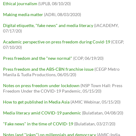
Ethical journalism
(UPLB, 08/10/20)
Making media matter
(ADRi, 08/03/2020)
Digital etiquette, "fake news" and media literacy
(iACADEMY,
07/17/20)
Academic perspective on press freedom during Covid-19
(CEGP,
07/10/20)
Press freedom and the "new normal"
(COP, 06/19/20)
Press freedom and the ABS-CBN franchise issue
(CEGP Metro
Manila & Tudla Productions, 06/05/20)
Notes on press freedom under lockdown
(NSP Town Hall: Press
Freedom Under the COVID-19 Pandemic, 05/15/20)
How to get published in Media Asia
(AMIC Webinar, 05/15/20)
Media literacy amid COVID-19 pandemic
(Bulatlatan, 04/08/20)
"Fake news" in the time of COVID-19
(Bulatlatan, 03/27/20)
Notes (and "jokes") on millennials and democracy
(AMIC-India,