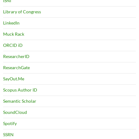
ISNI
Library of Congress
LinkedIn
Muck Rack
ORCID iD
ResearcherID
ResearchGate
SayOut.Me
Scopus Author ID
Semantic Scholar
SoundCloud
Spotify
SSRN