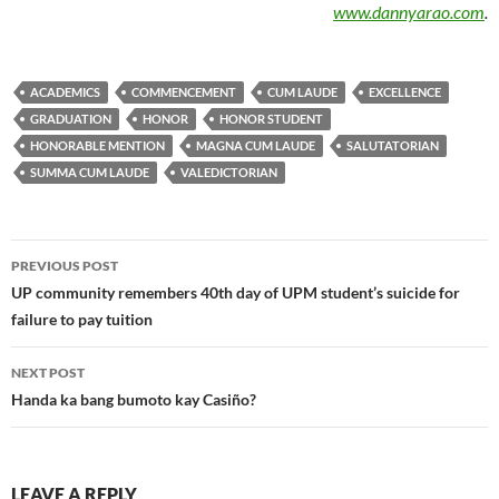
www.dannyarao.com
.
ACADEMICS
COMMENCEMENT
CUM LAUDE
EXCELLENCE
GRADUATION
HONOR
HONOR STUDENT
HONORABLE MENTION
MAGNA CUM LAUDE
SALUTATORIAN
SUMMA CUM LAUDE
VALEDICTORIAN
Post
PREVIOUS POST
navigation
UP community remembers 40th day of UPM student’s suicide for
failure to pay tuition
NEXT POST
Handa ka bang bumoto kay Casiño?
LEAVE A REPLY