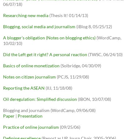
06/07/18)
Researching new media
(Thesis It! 01/14/13)
Blogging, social media and journalism
(iBlog 8, 05/25/12)
A blogger's obligation (Notes on blogging ethics)
(WordCamp,
10/02/10)
Did the Left get it right? A personal reaction
(TWSC, 06/24/10)
Basics of online monetization
(Solbridge, 04/30/09)
Notes on citizen journalism
(PCJS, 11/29/08)
Reporting the ASEAN
(IIJ, 11/18/08)
Oil deregulation: Simplified discussion
(IBON, 10/07/08)
Blogging and journalism (WordCamp, 09/06/08)
Paper
|
Presentation
Practice of online journalism
(09/25/06)
Defining excellence
(Report as UP Journ Chair, 2005-2006)