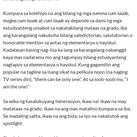
Kumpara sa kolehiyo na ang bilang ng mga
summa cum laude
,
magna cum laude
at
cum laude
ay depende sa dami ng mga
estudyanteng umabot sa nakatakdang mataas na grado, iba
ang karangalang nakukuha bilang valedictorian, salutatorian o
honorable mention sa antas ng elementarya o hayskul.
Kadalasan kasing nag-iisa ka lang sa karangalang nabanggit
kaya mas nadarama mo ang tagumpay bilang estudyanteng
nagtapos sa elementarya o hayskul. Kung gagamitin ang
popular na tagline sa isang sikat na pelikula noon (na naging
TV series din), “there can be only one.” At sa loob-loob mo, “I
am the one!”
Sa wika ng kasalukuyang henerasyon, ikaw na! Ikaw na may
matataas na grado. Ikaw na ang mas matalino kumpara sa iba.
Sa madaling salita, ikaw na ang bida, sa iyo na nakatutok ang
spotlight.