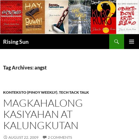
Skip
to
content
Search
Rising Sun
PRIMAR
MENU
Tag Archives: angst
KONTEKSTO (PINOY WEEKLY)
,
TECH TACK TALK
MAGKAHALONG
KASIYAHAN AT
KALUNGKUTAN
AUGUST 22, 2009
2 COMMENTS