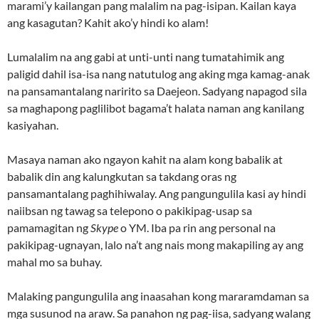
marami’y kailangan pang malalim na pag-isipan. Kailan kaya
ang kasagutan? Kahit ako’y hindi ko alam!
Lumalalim na ang gabi at unti-unti nang tumatahimik ang
paligid dahil isa-isa nang natutulog ang aking mga kamag-anak
na pansamantalang naririto sa Daejeon. Sadyang napagod sila
sa maghapong paglilibot bagama’t halata naman ang kanilang
kasiyahan.
Masaya naman ako ngayon kahit na alam kong babalik at
babalik din ang kalungkutan sa takdang oras ng
pansamantalang paghihiwalay. Ang pangungulila kasi ay hindi
naiibsan ng tawag sa telepono o pakikipag-usap sa
pamamagitan ng
Skype
o YM. Iba pa rin ang personal na
pakikipag-ugnayan, lalo na’t ang nais mong makapiling ay ang
mahal mo sa buhay.
Malaking pangungulila ang inaasahan kong mararamdaman sa
mga susunod na araw. Sa panahon ng pag-iisa, sadyang walang