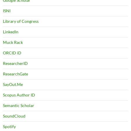
Google Scholar
ISNI
Library of Congress
LinkedIn
Muck Rack
ORCID iD
ResearcherID
ResearchGate
SayOut.Me
Scopus Author ID
Semantic Scholar
SoundCloud
Spotify