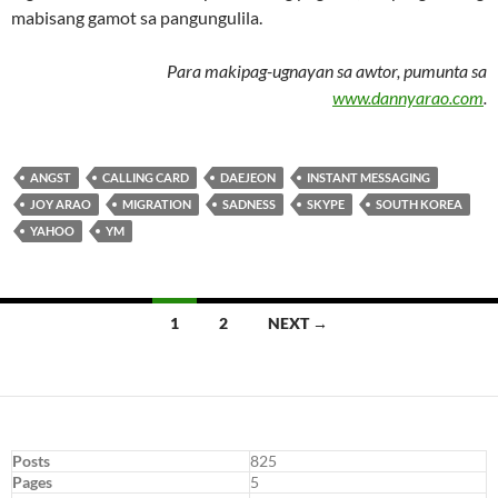
mabisang gamot sa pangungulila.
Para makipag-ugnayan sa awtor, pumunta sa
www.dannyarao.com
.
ANGST
CALLING CARD
DAEJEON
INSTANT MESSAGING
JOY ARAO
MIGRATION
SADNESS
SKYPE
SOUTH KOREA
YAHOO
YM
Posts
1
2
NEXT →
navigation
Posts
825
Pages
5