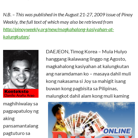
N.B. – This was published in the August 21-27, 2009 issue of Pinoy
Weekly, the full text of which may also be retrieved from
http://pinoyweekly.org/new/magkahalong-kasiyahan-at-
kalungkutan/
.
DAEJEON, Timog Korea – Mula Hulyo
hanggang ikalawang linggo ng Agosto,
magkahalong kasiyahan at kalungkutan
ang naramdaman ko – masaya dahil muli
kong nakasama si Joy sa mahigit isang
buwan kong pagbisita sa Pilipinas,
malungkot dahil alam kong muli kaming
maghihiwalay sa
pagpapatuloy ng
aking
pansamantalang
pagtuturo sa