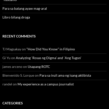
Para sa batang ayaw mag-aral
Libro bilang droga
RECENT COMMENTS
TJ Magsakay
on
“How Did You Know” in Filipino
Gi Yu
on
Analyzing `Rosas ng Digma’ and `Ang Tugon’
james arceno
on
Usapang ROTC
Bienvenido S. Lorque
on
Para sa ina’t ama ng isang aktibista
randel
on
My experience as a campus journalist
CATEGORIES