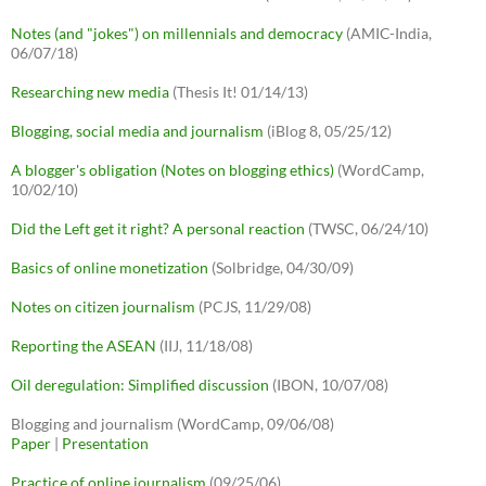
Notes (and "jokes") on millennials and democracy
(AMIC-India,
06/07/18)
Researching new media
(Thesis It! 01/14/13)
Blogging, social media and journalism
(iBlog 8, 05/25/12)
A blogger's obligation (Notes on blogging ethics)
(WordCamp,
10/02/10)
Did the Left get it right? A personal reaction
(TWSC, 06/24/10)
Basics of online monetization
(Solbridge, 04/30/09)
Notes on citizen journalism
(PCJS, 11/29/08)
Reporting the ASEAN
(IIJ, 11/18/08)
Oil deregulation: Simplified discussion
(IBON, 10/07/08)
Blogging and journalism (WordCamp, 09/06/08)
Paper
|
Presentation
Practice of online journalism
(09/25/06)