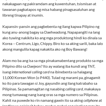
nakakagaan ng pakiramdam ang kuwentuhan, tsismisan at
tawanan pagkatapos ng misa habang pinagsasaluhan ang
libreng tinapay at inumin.
Kapansin-pansin ang pagbebenta ng ilang kapwa Pilipino ng
kung anu-anong bagay sa Daehwadong. Napapangiti na lang
ako tuwing nakikita ko ang mga produktong hindi ko dinala sa
Korea – Centrum, Ligo, Chippy. Biro ko sa aking sarili, baka lalo
akong mangulila kapag nakakita ako ng Boy Bawang!
Alam mo ba ang isa sa mga pinakamabentang produkto sa mga
Pilipino dito sa Daejeon? Ito ay walang iba kundi ang TNT,
isang
international calling card
na ibinebenta sa halagang
11,000 Korean Won (o P440). Tulad ng marami pa, ginagamit
ko ito para tawagan si Joy, gayundin ang ilang katrabaho sa
Pilipinas. Sa pamamagitan ng nasabing
calling card
, makakaya
mong tumawag nang isang oras sa mga numero sa Pilipinas.
Kahit na puwede ko rin namang gawin ito sa aking
cellphone
at
landline
sa opisina’t bahay, medyo mahal ang singil ng mga ito