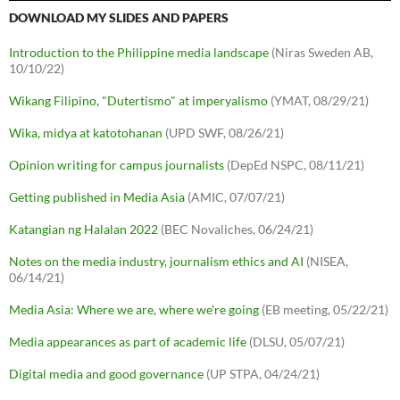
DOWNLOAD MY SLIDES AND PAPERS
Introduction to the Philippine media landscape
(Niras Sweden AB,
10/10/22)
Wikang Filipino, "Dutertismo" at imperyalismo
(YMAT, 08/29/21)
Wika, midya at katotohanan
(UPD SWF, 08/26/21)
Opinion writing for campus journalists
(DepEd NSPC, 08/11/21)
Getting published in Media Asia
(AMIC, 07/07/21)
Katangian ng Halalan 2022
(BEC Novaliches, 06/24/21)
Notes on the media industry, journalism ethics and AI
(NISEA,
06/14/21)
Media Asia: Where we are, where we're going
(EB meeting, 05/22/21)
Media appearances as part of academic life
(DLSU, 05/07/21)
Digital media and good governance
(UP STPA, 04/24/21)