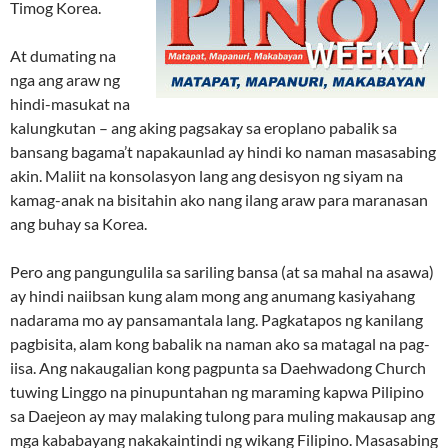
Timog Korea.
At dumating na
nga ang araw ng
hindi-masukat na
kalungkutan – ang aking pagsakay sa eroplano pabalik sa
bansang bagama’t napakaunlad ay hindi ko naman masasabing
akin. Maliit na konsolasyon lang ang desisyon ng siyam na
kamag-anak na bisitahin ako nang ilang araw para maranasan
ang buhay sa Korea.
Pero ang pangungulila sa sariling bansa (at sa mahal na asawa)
ay hindi naiibsan kung alam mong ang anumang kasiyahang
nadarama mo ay pansamantala lang. Pagkatapos ng kanilang
pagbisita, alam kong babalik na naman ako sa matagal na pag-
iisa. Ang nakaugalian kong pagpunta sa Daehwadong Church
tuwing Linggo na pinupuntahan ng maraming kapwa Pilipino
sa Daejeon ay may malaking tulong para muling makausap ang
mga kababayang nakakaintindi ng wikang Filipino. Masasabing