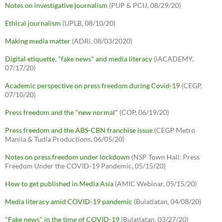
Notes on investigative journalism
(PUP & PCIJ, 08/29/20)
Ethical journalism
(UPLB, 08/10/20)
Making media matter
(ADRi, 08/03/2020)
Digital etiquette, "fake news" and media literacy
(iACADEMY,
07/17/20)
Academic perspective on press freedom during Covid-19
(CEGP,
07/10/20)
Press freedom and the "new normal"
(COP, 06/19/20)
Press freedom and the ABS-CBN franchise issue
(CEGP Metro
Manila & Tudla Productions, 06/05/20)
Notes on press freedom under lockdown
(NSP Town Hall: Press
Freedom Under the COVID-19 Pandemic, 05/15/20)
How to get published in Media Asia
(AMIC Webinar, 05/15/20)
Media literacy amid COVID-19 pandemic
(Bulatlatan, 04/08/20)
"Fake news" in the time of COVID-19
(Bulatlatan, 03/27/20)