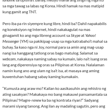
sa mga tawag sa labas ng Korea. Hindi hamak na mas matipid
kung gamit ang TNT.
Pero iba pa rin siyempre kung libre, hindi ba? Dahil napakabilis
ng koneksiyon ng Internet, hindi nakakagulat na mas
ginagamit ko ang mga libreng account sa
Skype
at
Yahoo!
Messenger
(YM) sa pakikipag-usap sa mga katrabaho’t mahal sa
buhay. Sa kaso nga ni Joy, normal para sa amin ang mag-usap
nang isa hanggang tatlong oras bago matulog. Salamat sa
webcam
, nakakaya naming sabay na kumain, lalo na’t isang oras
lang ang diperensiya ng oras sa Pilipinas at Korea. Nalalaman
namin kung ano ang ulam ng isa’t isa, at masaya ang aming
kuwentuhan habang sabay kaming kumakain.
“Kumusta ang araw mo? Kailan ko aasikasuhin ang rehistro ng
ating sasakyan? Makakaya mo bang makauwi pansamantala sa
Pilipinas? Magre-
renew
ka ba ng kontrata riyan?” Sadyang
marami siyang tanong. Ang ilan ay madaling sagutin, pero ang