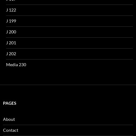
J 122
J 199
J 200
J 201
J 202
Media 230
PAGES
About
Contact