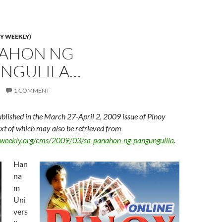
Y WEEKLY)
NAHON NG
NGULILA…
1 COMMENT
ublished in the March 27-April 2, 2009 issue of Pinoy
text of which may also be retrieved from
yweekly.org/cms/2009/03/sa-panahon-ng-pangungulila
.
Han
na
m
Uni
vers