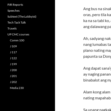
PJR Reports
Ang bus na sinak
Speeches
oras, pero tila 
Subtext (The Lobbyist)
ka na sa tabi ko,
Tech Tack Talk
ang dalawang pa
Travels
UP CMC courses
Ah, sadyang nak
Comm 100
nang lumabas ta
J 109
plano nating ma
J 117
papunta sa Dong
J 122
J 199
Ang dapat sana
J 200
ay naging panan
J 201
binabalot ang m
J 202
Media 230
Alam kong alam 
nating mapahaba
Sa unang pagkak