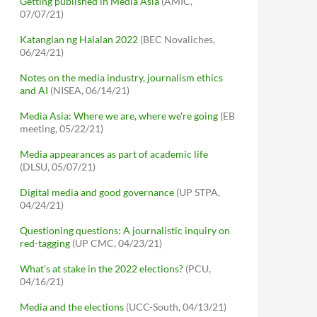
Getting published in Media Asia
(AMIC,
07/07/21)
Katangian ng Halalan 2022
(BEC Novaliches,
06/24/21)
Notes on the media industry, journalism ethics
and AI
(NISEA, 06/14/21)
Media Asia: Where we are, where we're going
(EB
meeting, 05/22/21)
Media appearances as part of academic life
(DLSU, 05/07/21)
Digital media and good governance
(UP STPA,
04/24/21)
Questioning questions: A journalistic inquiry on
red-tagging
(UP CMC, 04/23/21)
What's at stake in the 2022 elections?
(PCU,
04/16/21)
Media and the elections
(UCC-South, 04/13/21)