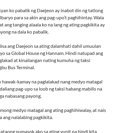
yan ko pabalik ng Daejeon ay inabot din ng tatlong
kalbaryo para sa akin ang pag-upo’t paghihintay. Wala
 at ang tanging alaala ko na lang ng ating pagkikita ay
yong na dala ko pabalik.
iisa ang Daejeon sa ating dalamhati dahil umuulan
yo sa Global House ng Hannam. Hindi natupad ang
glakad at kinailangan nating kumuha ng taksi
bu Bus Terminal.
’y hawak-kamay na paglalakad nang medyo matagal
daliang pag-upo sa loob ng taksi habang mabilis na
ga nabasang payong.
mong medyo matagal ang ating paghihiwalay, at nais
 ang nalalabing pagkikita.
ataong pumasok ako sa ating yunit na hindi kita