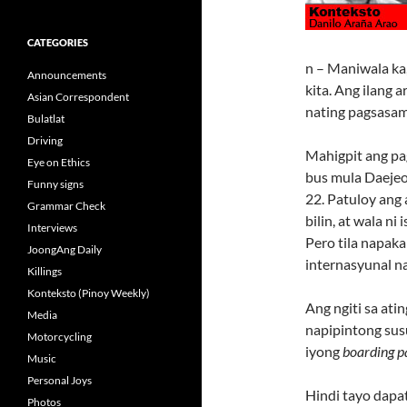
CATEGORIES
n – Maniwala ka,
Announcements
kita. Ang ilang 
Asian Correspondent
nating pagsasama
Bulatlat
Driving
Mahigpit ang pa
Eye on Ethics
bus mula Daeje
Funny signs
22. Patuloy ang
Grammar Check
bilin, at wala n
Interviews
Pero tila napaka
JoongAng Daily
internasyunal na
Killings
Konteksto (Pinoy Weekly)
Ang ngiti sa ati
Media
napipintong susu
Motorcycling
iyong
boarding p
Music
Personal Joys
Hindi tayo dapa
Photos