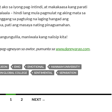
ako sa iyong pag-intindi, at makakaasa kang parati
alaala – hindi lang mula pagmulat ng aking mata sa
ggang sa pagtulog na laging hangad ang
a, pati ang masaya nating pinagsamahan.
ngungulila, maniwala kang naiisip kita!
pag-ugnayan sa awtor, pumunta sa
www.dannyarao.com
.
EJEON
EMO
EMOTIONAL
HANNAM UNIVERSITY
ON GLOBAL COLLEGE
SENTIMENTAL
SEPARATION
1
2
NEXT →