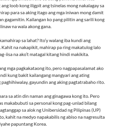
ang loob kong iligpit ang tsinelas mong nakalagay sa
hirap para sa aking itago ang mga iniwan mong damit
n gagamitin. Kailangan ko pang pilitin ang sarili kong
linaw na wala akong gana.
amahirap sa lahat? Ito’y walang iba kundi ang
. Kahit na nakapikit, mahirap pa ring makatulog lalo
ag-iisa na ako’t matagal kitang hindi makikita.
ng mga pagkakataong ito, pero nagpapasalamat ako
indi kung bakit kailangang mangyari ang ating
paghihiwalay, gayundin ang aking pagtatrabaho rito.
para sa atin din naman ang ginagawa kong ito. Pero
s makabubuti sa personal kong pag-unlad bilang
agtanggap sa alok ng Unibersidad ng Pilipinas (UP)
o, kahit na medyo napakabilis ng abiso na nagresulta
iyahe papuntang Korea.