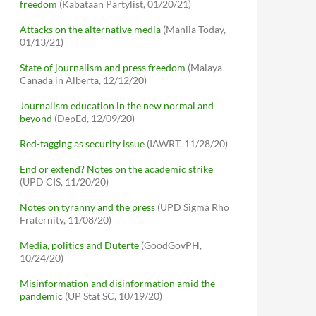
freedom
(Kabataan Partylist, 01/20/21)
Attacks on the alternative media
(Manila Today,
01/13/21)
State of journalism and press freedom
(Malaya
Canada in Alberta, 12/12/20)
Journalism education in the new normal and
beyond
(DepEd, 12/09/20)
Red-tagging as security issue
(IAWRT, 11/28/20)
End or extend? Notes on the academic strike
(UPD CIS, 11/20/20)
Notes on tyranny and the press
(UPD Sigma Rho
Fraternity, 11/08/20)
Media, politics and Duterte
(GoodGovPH,
10/24/20)
Misinformation and disinformation amid the
pandemic
(UP Stat SC, 10/19/20)