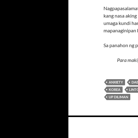
Nagpapasalamat 
kang nasa aking 
umaga kundi han
mapanaginipan k
Sa panahon ng pa
Para maki
ANXIETY
DA
KOREA
LINT
UP DILIMAN
Posts
navigation