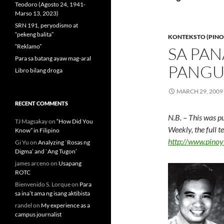
Teodoro (Agosto 24, 1941-
Marso 13, 2023)
SRN 191, peryodismo at
“pekeng balita”
KONTEKSTO (PINO
“Reklamo”
SA PA
Para sa batang ayaw mag-aral
PANGU
Libro bilang droga
MARCH 29, 2009
RECENT COMMENTS
N.B. – This was p
TJ Magsakay
on
“How Did You
Weekly, the full 
Know” in Filipino
http://www.pino
Gi Yu
on
Analyzing `Rosas ng
Digma’ and `Ang Tugon’
james arceno
on
Usapang
ROTC
Bienvenido S. Lorque
on
Para
sa ina’t ama ng isang aktibista
randel
on
My experience as a
campus journalist