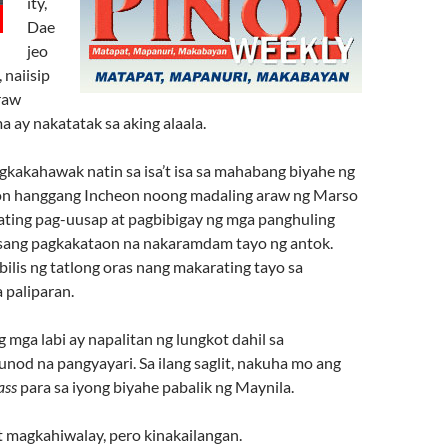
ity,
Dae
jeo
 naiisip
araw
 ay nakatatak sa aking alaala.
gkakahawak natin sa isa’t isa sa mahabang biyahe ng
on hanggang Incheon noong madaling araw ng Marso
 ating pag-uusap at pagbibigay ng mga panghuling
i isang pagkakataon na nakaramdam tayo ng antok.
bilis ng tatlong oras nang makarating tayo sa
 paliparan.
ng mga labi ay napalitan ng lungkot dahil sa
nod na pangyayari. Sa ilang saglit, nakuha mo ang
ass
para sa iyong biyahe pabalik ng Maynila.
t magkahiwalay, pero kinakailangan.