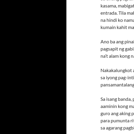
kasama, mabigat 
entrada. Tila ma
na hindi ko nama
kumain kahit ma
Ano ba ang pinak
pagsapit ng gabi
na’t alam kong n
Nakakalungkot a
sa iyong pag-int
pansamantalang 
Sa isang banda, 
aaminin kong ma
guro ang aking p
para pumunta rit
sa agarang pagb