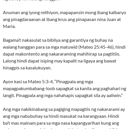
Anuman ang iyong relihiyon, mapapansin mong ibang kalbaryo
ang pinagdaraanan at ibang krus ang pinapasan nina Juan at
Maria.
Bagama’t nakasulat sa bibliya ang garantiya ng buhay na
walang hanggan para sa mga matuwid (Mateo 25:45-46), hindi
dapat makontento ang nakararaming mahihirap sa pagtitiis.
Lalong hindi dapat isiping may kapalit na ligaya ang bawat
hinagpis sa kasalukuyan.
Ayon kasi sa Mateo 5:3-4, “Pinagpala ang mga
mapagpakumbabang-loob sapagkat sa kanila ang paghahari ng
langit. Pinagpala ang mga nahahapis sapagkat sila ay aaliwin.”
Ang mga nakikinabang sa pagiging mapagtiis ng nakararami ay
ang mga nabubuhay sa hindi masukat na karangyaan. Hindi
ba’t mas mainam para sa mga nasa kapangyarihan kung ang