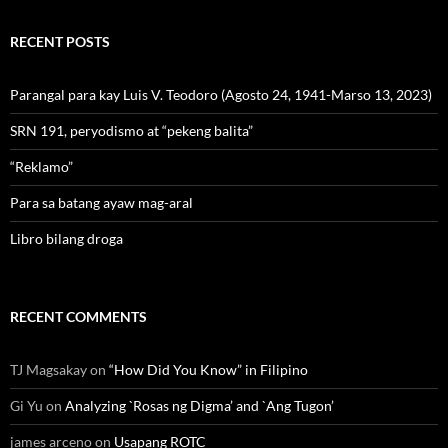
RECENT POSTS
Parangal para kay Luis V. Teodoro (Agosto 24, 1941-Marso 13, 2023)
SRN 191, peryodismo at “pekeng balita”
“Reklamo”
Para sa batang ayaw mag-aral
Libro bilang droga
RECENT COMMENTS
TJ Magsakay
on
“How Did You Know” in Filipino
Gi Yu
on
Analyzing `Rosas ng Digma’ and `Ang Tugon’
james arceno
on
Usapang ROTC