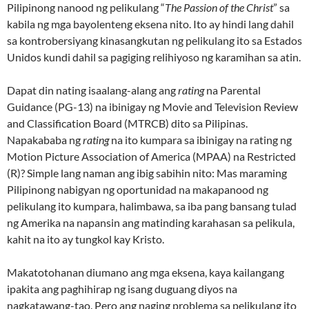
Pilipinong nanood ng pelikulang “
The Passion of the Christ
” sa
kabila ng mga bayolenteng eksena nito. Ito ay hindi lang dahil
sa kontrobersiyang kinasangkutan ng pelikulang ito sa Estados
Unidos kundi dahil sa pagiging relihiyoso ng karamihan sa atin.
Dapat din nating isaalang-alang ang
rating
na Parental
Guidance (PG-13) na ibinigay ng Movie and Television Review
and Classification Board (MTRCB) dito sa Pilipinas.
Napakababa ng
rating
na ito kumpara sa ibinigay na rating ng
Motion Picture Association of America (MPAA) na Restricted
(R)? Simple lang naman ang ibig sabihin nito: Mas maraming
Pilipinong nabigyan ng oportunidad na makapanood ng
pelikulang ito kumpara, halimbawa, sa iba pang bansang tulad
ng Amerika na napansin ang matinding karahasan sa pelikula,
kahit na ito ay tungkol kay Kristo.
Makatotohanan diumano ang mga eksena, kaya kailangang
ipakita ang paghihirap ng isang duguang diyos na
nagkatawang-tao. Pero ang naging problema sa pelikulang ito