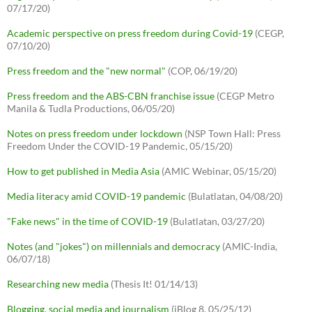
07/17/20)
Academic perspective on press freedom during Covid-19
(CEGP,
07/10/20)
Press freedom and the "new normal"
(COP, 06/19/20)
Press freedom and the ABS-CBN franchise issue
(CEGP Metro
Manila & Tudla Productions, 06/05/20)
Notes on press freedom under lockdown
(NSP Town Hall: Press
Freedom Under the COVID-19 Pandemic, 05/15/20)
How to get published in Media Asia
(AMIC Webinar, 05/15/20)
Media literacy amid COVID-19 pandemic
(Bulatlatan, 04/08/20)
"Fake news" in the time of COVID-19
(Bulatlatan, 03/27/20)
Notes (and "jokes") on millennials and democracy
(AMIC-India,
06/07/18)
Researching new media
(Thesis It! 01/14/13)
Blogging, social media and journalism
(iBlog 8, 05/25/12)