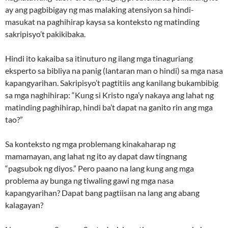
ay ang pagbibigay ng mas malaking atensiyon sa hindi-
masukat na paghihirap kaysa sa konteksto ng matinding
sakripisyo’t pakikibaka.
Hindi ito kakaiba sa itinuturo ng ilang mga tinaguriang
eksperto sa bibliya na panig (lantaran man o hindi) sa mga nasa
kapangyarihan. Sakripisyo’t pagtitiis ang kanilang bukambibig
sa mga naghihirap: “Kung si Kristo nga’y nakaya ang lahat ng
matinding paghihirap, hindi ba’t dapat na ganito rin ang mga
tao?”
Sa konteksto ng mga problemang kinakaharap ng
mamamayan, ang lahat ng ito ay dapat daw tingnang
“pagsubok ng diyos.” Pero paano na lang kung ang mga
problema ay bunga ng tiwaling gawi ng mga nasa
kapangyarihan? Dapat bang pagtiisan na lang ang abang
kalagayan?