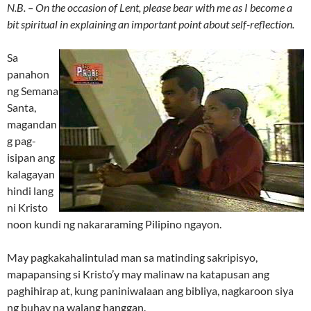
N.B. – On the occasion of Lent, please bear with me as I become a
bit spiritual in explaining an important point about self-reflection.
Sa
panahon
ng Semana
Santa,
magandan
g pag-
isipan ang
kalagayan
hindi lang
ni Kristo
noon kundi ng nakararaming Pilipino ngayon.
May pagkakahalintulad man sa matinding sakripisyo,
mapapansing si Kristo’y may malinaw na katapusan ang
paghihirap at, kung paniniwalaan ang bibliya, nagkaroon siya
ng buhay na walang hanggan.