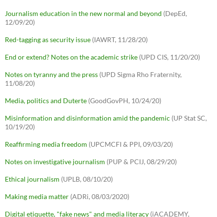
Journalism education in the new normal and beyond
(DepEd,
12/09/20)
Red-tagging as security issue
(IAWRT, 11/28/20)
End or extend? Notes on the academic strike
(UPD CIS, 11/20/20)
Notes on tyranny and the press
(UPD Sigma Rho Fraternity,
11/08/20)
Media, politics and Duterte
(GoodGovPH, 10/24/20)
Misinformation and disinformation amid the pandemic
(UP Stat SC,
10/19/20)
Reaffirming media freedom
(UPCMCFI & PPI, 09/03/20)
Notes on investigative journalism
(PUP & PCIJ, 08/29/20)
Ethical journalism
(UPLB, 08/10/20)
Making media matter
(ADRi, 08/03/2020)
Digital etiquette, "fake news" and media literacy
(iACADEMY,