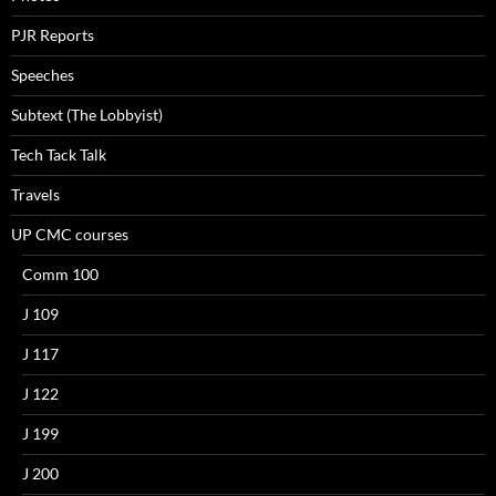
PJR Reports
Speeches
Subtext (The Lobbyist)
Tech Tack Talk
Travels
UP CMC courses
Comm 100
J 109
J 117
J 122
J 199
J 200