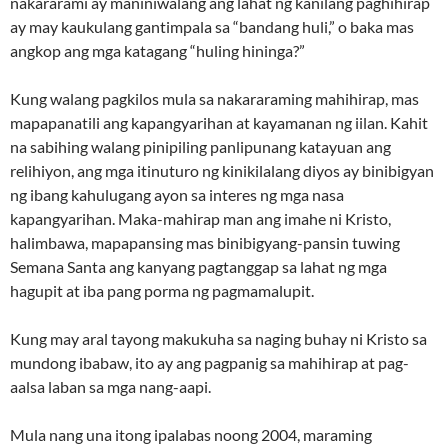
nakararami ay maniniwalang ang lahat ng kanilang paghihirap
ay may kaukulang gantimpala sa “bandang huli,” o baka mas
angkop ang mga katagang “huling hininga?”
Kung walang pagkilos mula sa nakararaming mahihirap, mas
mapapanatili ang kapangyarihan at kayamanan ng iilan. Kahit
na sabihing walang pinipiling panlipunang katayuan ang
relihiyon, ang mga itinuturo ng kinikilalang diyos ay binibigyan
ng ibang kahulugang ayon sa interes ng mga nasa
kapangyarihan. Maka-mahirap man ang imahe ni Kristo,
halimbawa, mapapansing mas binibigyang-pansin tuwing
Semana Santa ang kanyang pagtanggap sa lahat ng mga
hagupit at iba pang porma ng pagmamalupit.
Kung may aral tayong makukuha sa naging buhay ni Kristo sa
mundong ibabaw, ito ay ang pagpanig sa mahihirap at pag-
aalsa laban sa mga nang-aapi.
Mula nang una itong ipalabas noong 2004, maraming