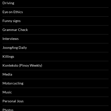
Driving
Eye on Ethics
Funny signs
Grammar Check
Interviews
JoongAng Daily
Killings
Konteksto (Pinoy Weekly)
Media
Motorcycling
Music
Personal Joys
Photos