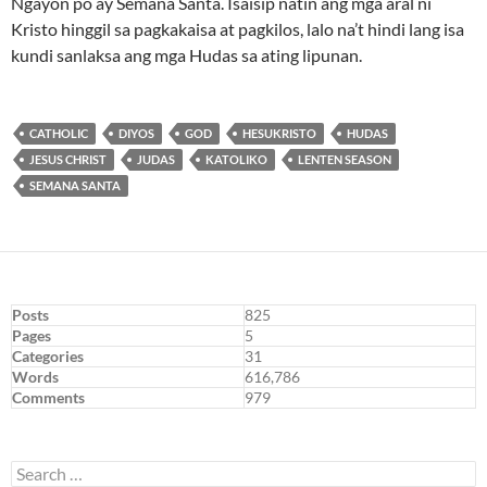
Ngayon po ay Semana Santa. Isaisip natin ang mga aral ni
Kristo hinggil sa pagkakaisa at pagkilos, lalo na’t hindi lang isa
kundi sanlaksa ang mga Hudas sa ating lipunan.
CATHOLIC
DIYOS
GOD
HESUKRISTO
HUDAS
JESUS CHRIST
JUDAS
KATOLIKO
LENTEN SEASON
SEMANA SANTA
Posts
825
Pages
5
Categories
31
Words
616,786
Comments
979
Search