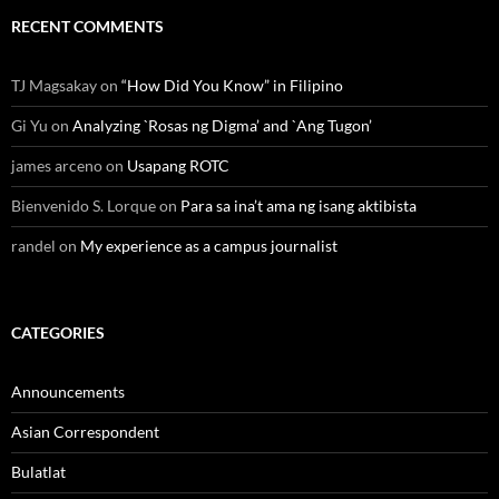
RECENT COMMENTS
TJ Magsakay
on
“How Did You Know” in Filipino
Gi Yu
on
Analyzing `Rosas ng Digma’ and `Ang Tugon’
james arceno
on
Usapang ROTC
Bienvenido S. Lorque
on
Para sa ina’t ama ng isang aktibista
randel
on
My experience as a campus journalist
CATEGORIES
Announcements
Asian Correspondent
Bulatlat