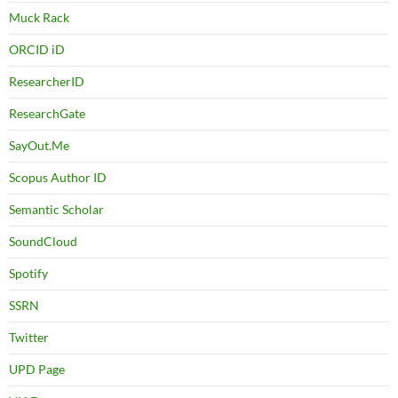
Muck Rack
ORCID iD
ResearcherID
ResearchGate
SayOut.Me
Scopus Author ID
Semantic Scholar
SoundCloud
Spotify
SSRN
Twitter
UPD Page