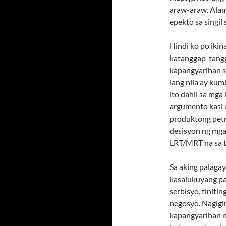
araw-araw. Alam 
epekto sa singil
Hindi ko po ikin
katanggap-tangg
kapangyarihan sa
lang nila ay ku
ito dahil sa mg
argumento kasi 
produktong petr
desisyon ng mg
LRT/MRT na sa ti
Sa aking palaga
kasalukuyang pa
serbisyo, tinit
negosyo. Nagigi
kapangyarihan n