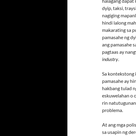
halagang dapat n
dyip, taksi, tra
nagiging mapanl
hindi lalong ma
makarating sa p
pamasahe ng dyip,
ang pamasahe s
pagtaas ay nangy
industry
.
Sa kontekstong 
pamasahe ay hin
hakbang tulad n
eskuwelahan o o
rin natutugunan 
problema.
At ang mga polis
sa usapin ng der