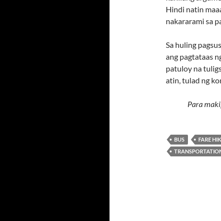
Hindi natin maa
nakararami sa pa
Sa huling pagsu
ang pagtataas 
patuloy na tulig
atin, tulad ng k
Para maki
BUS
FARE HI
TRANSPORTATIO