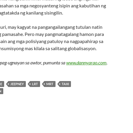
asahan sa mga negosyanteng isipin ang kabutihan ng
gtatakda ng kanilang sisingilin.
suri, may kagyat na pangangailangang tutulan natin
ng pamasahe. Pero may pangmatagalang hamon para
sain ang mga polisiyang patuloy na nagpapahirap sa
onsumisyong mas kilala sa salitang globalisasyon.
pag-ugnayan sa awtor, pumunta sa
www.dannyarao.com
.
KE
JEEPNEY
LRT
MRT
TAXI
N