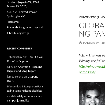
Teodoro (Agosto 24, 1941-
Marso 13, 2023)
SRN 191, peryodismo at
“pekeng balita”
KONTEKSTO (PINO
“Reklamo”
GLOBA
Para sa batang ayaw mag-aral
NG PA
Libro bilang droga
JANUARY 24, 20
RECENT COMMENTS
N.B. – This was p
TJ Magsakay
on
“How Did You
Weekly, the full 
Know” in Filipino
http://pinoyweek
Gi Yu
on
Analyzing `Rosas ng
Digma’ and `Ang Tugon’
pamasahe/
.
james arceno
on
Usapang
ROTC
Bienvenido S. Lorque
on
Para
sa ina’t ama ng isang aktibista
randel
on
My experience as a
campus journalist