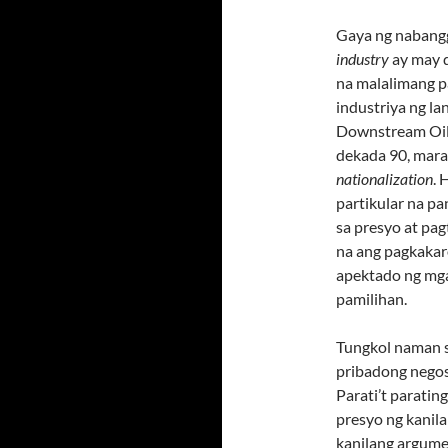
Gaya ng nabangg
industry
ay may d
na malalimang p
industriya ng l
Downstream Oil 
dekada 90, mara
nationalization
. 
partikular na pa
sa presyo at pag
na ang pagkaka
apektado ng mga
pamilihan.
Tungkol naman sa
pribadong nego
Parati’t parati
presyo ng kanila
kanilang argume