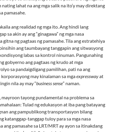
nating lahat na ang mga salik na ito’y may direktang
 sa pamasahe.
akaila ang realidad ng mga ito. Ang hindi lang
ap sa akin ay ang “ginagawa” ng mga nasa
 gitna ng pagtaas ng pamasahe. Tila ang estratehiya
mbinsihin ang taumbayang tanggapin ang sitwasyong
a kondisyong labas sa kontrol ninuman. Pangunahing
ng gobyerno ang pagtaas ng krudo at mga
olyo sa pandaigdigang pamilihan, pati na ang
a korporasyong may kinalaman sa mga
expressway
at
ngin nila ay may “
business sense
” naman.
y, mayroon tayong pundamental na problema sa
mahalaan: Tulad ng edukasyon at iba pang batayang
ingnan ang pampublikong transportasyon bilang
ng katanggap-tanggap tuloy para sa mga nasa
a ang pamasahe sa LRT/MRT ay ayon sa itinakdang