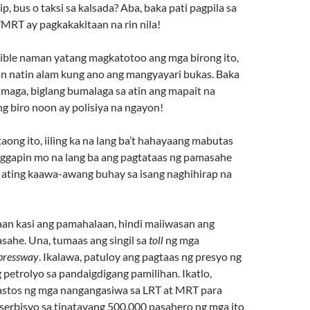
, bus o taksi sa kalsada? Aba, baka pati pagpila sa
/MRT ay pagkakakitaan na rin nila!
ible naman yatang magkatotoo ang mga birong ito,
rin natin alam kung ano ang mangyayari bukas. Baka
umaga, biglang bumalaga sa atin ang mapait na
g biro noon ay polisiya na ngayon!
ong ito, iiling ka na lang ba’t hahayaang mabutas
nggapin mo na lang ba ang pagtataas ng pamasahe
g ating kaawa-awang buhay sa isang naghihirap na
an kasi ang pamahalaan, hindi maiiwasan ang
sahe. Una, tumaas ang singil sa
toll
ng mga
pressway
. Ikalawa, patuloy ang pagtaas ng presyo ng
petrolyo sa pandaigdigang pamilihan. Ikatlo,
stos ng mga nangangasiwa sa LRT at MRT para
erbisyo sa tinatayang 500,000 pasahero ng mga ito