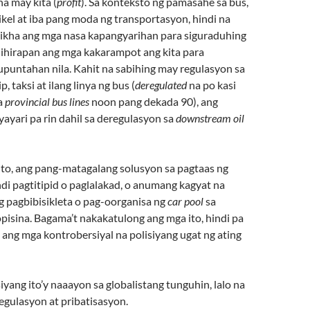
a may kita (
profit
). Sa konteksto ng pamasahe sa bus,
ysikel at iba pang moda ng transportasyon, hindi na
ikha ang mga nasa kapangyarihan para siguraduhing
hihirapan ang mga kakarampot ang kita para
upuntahan nila. Kahit na sabihing may regulasyon sa
 taksi at ilang linya ng bus (
deregulated
na po kasi
a
provincial bus lines
noon pang dekada 90), ang
ayari pa rin dahil sa deregulasyon sa
downstream oil
ito, ang pang-matagalang solusyon sa pagtaas ng
di pagtitipid o paglalakad, o anumang kagyat na
g pagbibisikleta o pag-oorganisa ng
car pool
sa
pisina. Bagama’t nakakatulong ang mga ito, hindi pa
ang mga kontrobersiyal na polisiyang ugat ng ating
iyang ito’y naaayon sa globalistang tunguhin, lalo na
egulasyon at pribatisasyon.