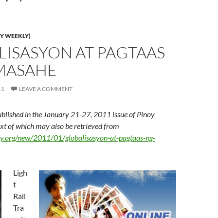
Y WEEKLY)
LISASYON AT PAGTAAS
MASAHE
11
LEAVE A COMMENT
ublished in the January 21-27, 2011 issue of Pinoy
text of which may also be retrieved from
ly.org/new/2011/01/globalisasyon-at-pagtaas-ng-
Ligh
t
Rail
Tra