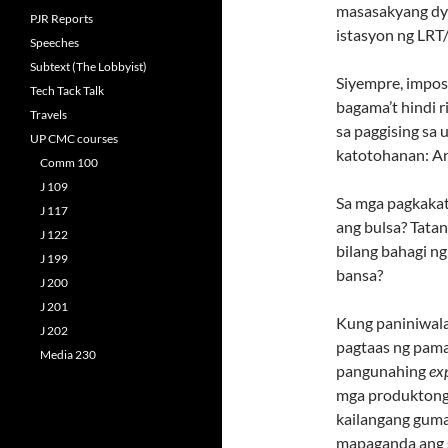
masasakyang dyip
PJR Reports
istasyon ng LRT
Speeches
Subtext (The Lobbyist)
Siyempre, impos
Tech Tack Talk
bagama’t hindi 
Travels
sa paggising sa 
UP CMC courses
katotohanan: An
Comm 100
J 109
Sa mga pagkakata
J 117
ang bulsa? Tata
J 122
bilang bahagi n
J 199
bansa?
J 200
J 201
Kung paniniwala
J 202
pagtaas ng pama
Media 230
pangunahing
ex
mga produktong 
kailangang guma
mapaganda ang s