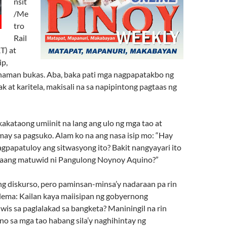
nsit
/Me
tro
Rail
T) at
ip,
s naman bukas. Aba, baka pati mga nagpapatakbo ng
ak at karitela, makisali na sa napipintong pagtaas ng
akataong umiinit na lang ang ulo ng mga tao at
may sa pagsuko. Alam ko na ang nasa isip mo: “Hay
agpapatuloy ang sitwasyong ito? Bakit nangyayari ito
daang matuwid ni Pangulong Noynoy Aquino?”
ng diskurso, pero paminsan-minsa’y nadaraan pa rin
blema: Kailan kaya maiisipan ng gobyernong
is sa paglalakad sa bangketa? Maniningil na rin
no sa mga tao habang sila’y naghihintay ng