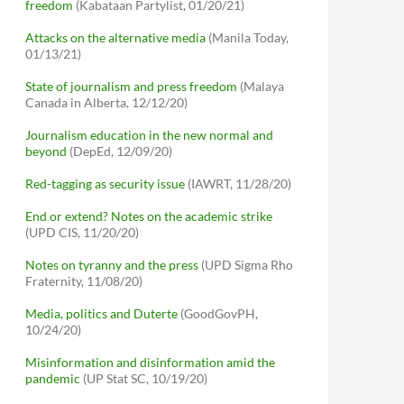
freedom
(Kabataan Partylist, 01/20/21)
Attacks on the alternative media
(Manila Today,
01/13/21)
State of journalism and press freedom
(Malaya
Canada in Alberta, 12/12/20)
Journalism education in the new normal and
beyond
(DepEd, 12/09/20)
Red-tagging as security issue
(IAWRT, 11/28/20)
End or extend? Notes on the academic strike
(UPD CIS, 11/20/20)
Notes on tyranny and the press
(UPD Sigma Rho
Fraternity, 11/08/20)
Media, politics and Duterte
(GoodGovPH,
10/24/20)
Misinformation and disinformation amid the
pandemic
(UP Stat SC, 10/19/20)