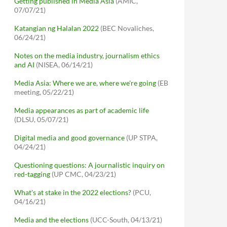
Getting published in Media Asia
(AMIC,
07/07/21)
Katangian ng Halalan 2022
(BEC Novaliches,
06/24/21)
Notes on the media industry, journalism ethics
and AI
(NISEA, 06/14/21)
Media Asia: Where we are, where we're going
(EB
meeting, 05/22/21)
Media appearances as part of academic life
(DLSU, 05/07/21)
Digital media and good governance
(UP STPA,
04/24/21)
Questioning questions: A journalistic inquiry on
red-tagging
(UP CMC, 04/23/21)
What's at stake in the 2022 elections?
(PCU,
04/16/21)
Media and the elections
(UCC-South, 04/13/21)