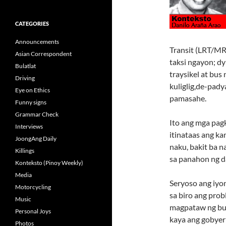
CATEGORIES
Announcements
Transit (LRT/MR
Asian Correspondent
taksi ngayon; dy
Bulatlat
traysikel at bu
Driving
kuliglig,de-pady
Eye on Ethics
pamasahe.
Funny signs
Grammar Check
Ito ang mga pagk
Interviews
itinataas ang ka
JoongAng Daily
naku, bakit ba n
Killings
sa panahon ng 
Konteksto (Pinoy Weekly)
Media
Seryoso ang iyo
Motorcycling
sa biro ang pro
Music
magpataw ng buw
Personal Joys
kaya ang gobyer
Photos