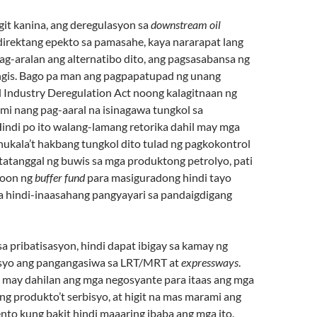
it kanina, ang deregulasyon sa
downstream oil
irektang epekto sa pamasahe, kaya nararapat lang
ag-aralan ang alternatibo dito, ang pagsasabansa ng
angis. Bago pa man ang pagpapatupad ng unang
Industry Deregulation Act noong kalagitnaan ng
mi nang pag-aaral na isinagawa tungkol sa
Hindi po ito walang-lamang retorika dahil may mga
nukala’t hakbang tungkol dito tulad ng pagkokontrol
tatanggal ng buwis sa mga produktong petrolyo, pati
roon ng
buffer fund
para masiguradong hindi tayo
 hindi-inaasahang pangyayari sa pandaigdigang
 pribatisasyon, hindi dapat ibigay sa kamay ng
syo ang pangangasiwa sa LRT/MRT at
expressways
.
ng may dahilan ang mga negosyante para itaas ang mga
ng produkto’t serbisyo, at higit na mas marami ang
nto kung bakit hindi maaaring ibaba ang mga ito.