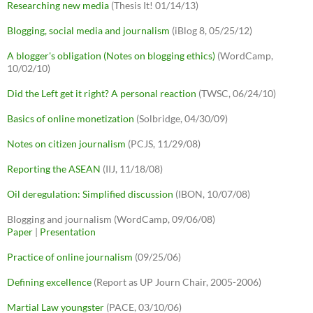
Researching new media
(Thesis It! 01/14/13)
Blogging, social media and journalism
(iBlog 8, 05/25/12)
A blogger's obligation (Notes on blogging ethics)
(WordCamp,
10/02/10)
Did the Left get it right? A personal reaction
(TWSC, 06/24/10)
Basics of online monetization
(Solbridge, 04/30/09)
Notes on citizen journalism
(PCJS, 11/29/08)
Reporting the ASEAN
(IIJ, 11/18/08)
Oil deregulation: Simplified discussion
(IBON, 10/07/08)
Blogging and journalism (WordCamp, 09/06/08)
Paper
|
Presentation
Practice of online journalism
(09/25/06)
Defining excellence
(Report as UP Journ Chair, 2005-2006)
Martial Law youngster
(PACE, 03/10/06)