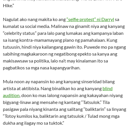
Hike.”
Nagulat ako nang makita ko ang
“selfie protest” ni Darryl
sa
kumalat sa social media. Malinaw na ginamit niya ang kanyang
“celebrity status” para lalo pang lumakas ang kampanya laban
sa isang kontra-mamamayang plano ng pamahalaan. Kung
tutuusin, hindi niya kailangang gawin ito. Puwede mo pa ngang
sabihing magkakaroon ng negatibong epekto sa kanya ang
makisawsaw sa politika, lalo na’t may kinalaman ito sa
pagbatikos sa mga nasa kapangyarihan.
Mula noon ay napansin ko ang kanyang sinseridad bilang
artista at aktibista. Nang binalikan ko ang kanyang
blind
audition
, doon ko mas lalong napansin ang kakayahan niyang
bigyang-linaw ang mensahe ng kantang “Tatsulok.” Tila
pasigaw pala niyang kinanta ang salitang “baliktarin” sa linyang
“Totoy kumilos ka, baliktarin ang tatsulok / Tulad mong mga
dukha ang ilagay mo sa tuktok.”