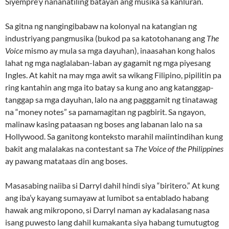
Siyempre’y nananatiling batayan ang musika sa kanluran.
Sa gitna ng nangingibabaw na kolonyal na katangian ng
industriyang pangmusika (bukod pa sa katotohanang ang
The
Voice
mismo ay mula sa mga dayuhan), inaasahan kong halos
lahat ng mga naglalaban-laban ay gagamit ng mga piyesang
Ingles. At kahit na may mga awit sa wikang Filipino, pipilitin pa
ring kantahin ang mga ito batay sa kung ano ang katanggap-
tanggap sa mga dayuhan, lalo na ang pagggamit ng tinatawag
na “money notes” sa pamamagitan ng pagbirit. Sa ngayon,
malinaw kasing pataasan ng boses ang labanan lalo na sa
Hollywood. Sa ganitong konteksto marahil maiintindihan kung
bakit ang malalakas na contestant sa
The Voice of the Philippines
ay pawang matataas din ang boses.
Masasabing naiiba si Darryl dahil hindi siya “biritero.” At kung
ang iba’y kayang sumayaw at lumibot sa entablado habang
hawak ang mikropono, si Darryl naman ay kadalasang nasa
isang puwesto lang dahil kumakanta siya habang tumutugtog