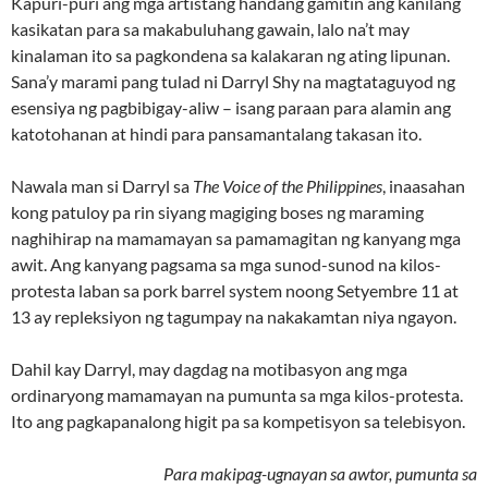
Kapuri-puri ang mga artistang handang gamitin ang kanilang
kasikatan para sa makabuluhang gawain, lalo na’t may
kinalaman ito sa pagkondena sa kalakaran ng ating lipunan.
Sana’y marami pang tulad ni Darryl Shy na magtataguyod ng
esensiya ng pagbibigay-aliw – isang paraan para alamin ang
katotohanan at hindi para pansamantalang takasan ito.
Nawala man si Darryl sa
The Voice of the Philippines
, inaasahan
kong patuloy pa rin siyang magiging boses ng maraming
naghihirap na mamamayan sa pamamagitan ng kanyang mga
awit. Ang kanyang pagsama sa mga sunod-sunod na kilos-
protesta laban sa pork barrel system noong Setyembre 11 at
13 ay repleksiyon ng tagumpay na nakakamtan niya ngayon.
Dahil kay Darryl, may dagdag na motibasyon ang mga
ordinaryong mamamayan na pumunta sa mga kilos-protesta.
Ito ang pagkapanalong higit pa sa kompetisyon sa telebisyon.
Para makipag-ugnayan sa awtor, pumunta sa