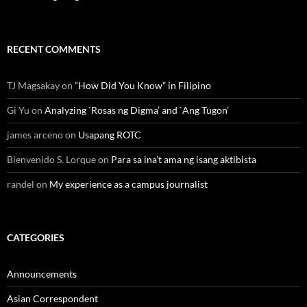
RECENT COMMENTS
TJ Magsakay
on
“How Did You Know” in Filipino
Gi Yu
on
Analyzing `Rosas ng Digma’ and `Ang Tugon’
james arceno
on
Usapang ROTC
Bienvenido S. Lorque
on
Para sa ina’t ama ng isang aktibista
randel
on
My experience as a campus journalist
CATEGORIES
Announcements
Asian Correspondent