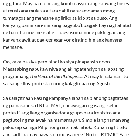
ng gitara. May pambihirang kombinasyon ang kanyang boses
at musikang mula sa gitara dahil nararamdaman mong
tumatagos ang mensahe ng liriko sa isip at sa puso. Ang
kanyang paminsan-minsang pagyuko’t pagpikit ay naghahatid
ng halo-halong mensahe – pagsusumamong pakinggan ang
kanyang awit at pag-eengganyong intindihin ang kanyang
mensahe.
Oo, kakaiba siya pero hindi ko siya pinapansin noon.
Masasabing napukaw niya ang aking atensiyon sa labas ng
programang
The Voice of the Philippines
. At may kinalaman ito
sa isang kilos-protesta noong kalagitnaan ng Agosto.
Sa kalagitnaan kasi ng kampanya laban sa planong pagtataas
ng pamasahe sa LRT at MRT, nanawagan ng isang “selfie
protest” ang ilang organisadong grupo para irehistro ang
pagtutol ng malawak na mamamayan. Simple lang naman ang
pakiusap sa mga Pilipinong nais makilahok: Kunan ng litrato
ang sarili na may hawak na mensaheng “No to LRT/MRT Fare