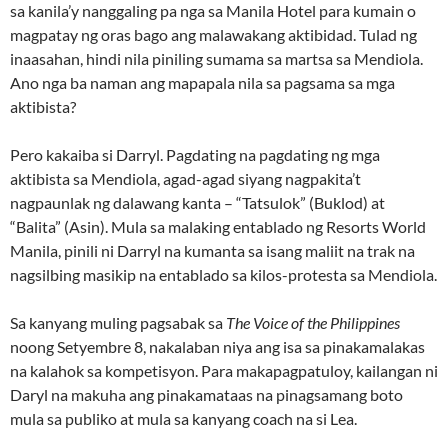
sa kanila’y nanggaling pa nga sa Manila Hotel para kumain o
magpatay ng oras bago ang malawakang aktibidad. Tulad ng
inaasahan, hindi nila piniling sumama sa martsa sa Mendiola.
Ano nga ba naman ang mapapala nila sa pagsama sa mga
aktibista?
Pero kakaiba si Darryl. Pagdating na pagdating ng mga
aktibista sa Mendiola, agad-agad siyang nagpakita’t
nagpaunlak ng dalawang kanta – “Tatsulok” (Buklod) at
“Balita” (Asin). Mula sa malaking entablado ng Resorts World
Manila, pinili ni Darryl na kumanta sa isang maliit na trak na
nagsilbing masikip na entablado sa kilos-protesta sa Mendiola.
Sa kanyang muling pagsabak sa
The Voice of the Philippines
noong Setyembre 8, nakalaban niya ang isa sa pinakamalakas
na kalahok sa kompetisyon. Para makapagpatuloy, kailangan ni
Daryl na makuha ang pinakamataas na pinagsamang boto
mula sa publiko at mula sa kanyang coach na si Lea.