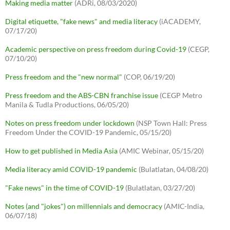
Making media matter
(ADRi, 08/03/2020)
Digital etiquette, "fake news" and media literacy
(iACADEMY,
07/17/20)
Academic perspective on press freedom during Covid-19
(CEGP,
07/10/20)
Press freedom and the "new normal"
(COP, 06/19/20)
Press freedom and the ABS-CBN franchise issue
(CEGP Metro
Manila & Tudla Productions, 06/05/20)
Notes on press freedom under lockdown
(NSP Town Hall: Press
Freedom Under the COVID-19 Pandemic, 05/15/20)
How to get published in Media Asia
(AMIC Webinar, 05/15/20)
Media literacy amid COVID-19 pandemic
(Bulatlatan, 04/08/20)
"Fake news" in the time of COVID-19
(Bulatlatan, 03/27/20)
Notes (and "jokes") on millennials and democracy
(AMIC-India,
06/07/18)