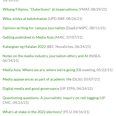
Wikang Filipino, "Dutertismo" at imperyalismo
(YMAT, 08/29/21)
Wika, midya at katotohanan
(UPD SWF, 08/26/21)
Opinion writing for campus journalists
(DepEd NSPC, 08/11/21)
Getting published in Media Asia
(AMIC, 07/07/21)
Katangian ng Halalan 2022
(BEC Novaliches, 06/24/21)
Notes on the media industry, journalism ethics and AI
(NISEA,
06/14/21)
Media Asia: Where we are, where we're going
(EB meeting, 05/22/21)
Media appearances as part of academic life
(DLSU, 05/07/21)
Digital media and good governance
(UP STPA, 04/24/21)
Questioning questions: A journalistic inquiry on red-tagging
(UP
CMC, 04/23/21)
What's at stake in the 2022 elections?
(PCU, 04/16/21)