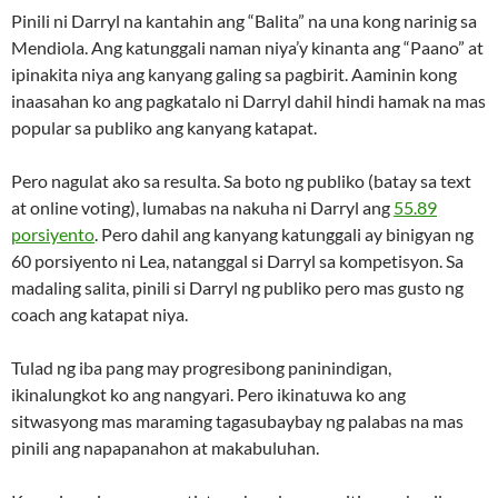
Pinili ni Darryl na kantahin ang “Balita” na una kong narinig sa
Mendiola. Ang katunggali naman niya’y kinanta ang “Paano” at
ipinakita niya ang kanyang galing sa pagbirit. Aaminin kong
inaasahan ko ang pagkatalo ni Darryl dahil hindi hamak na mas
popular sa publiko ang kanyang katapat.
Pero nagulat ako sa resulta. Sa boto ng publiko (batay sa text
at online voting), lumabas na nakuha ni Darryl ang
55.89
porsiyento
. Pero dahil ang kanyang katunggali ay binigyan ng
60 porsiyento ni Lea, natanggal si Darryl sa kompetisyon. Sa
madaling salita, pinili si Darryl ng publiko pero mas gusto ng
coach ang katapat niya.
Tulad ng iba pang may progresibong paninindigan,
ikinalungkot ko ang nangyari. Pero ikinatuwa ko ang
sitwasyong mas maraming tagasubaybay ng palabas na mas
pinili ang napapanahon at makabuluhan.