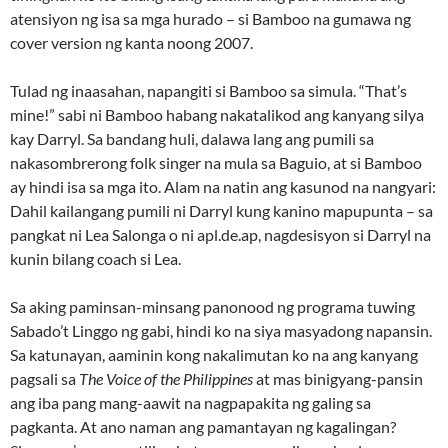
atensiyon ng isa sa mga hurado – si Bamboo na gumawa ng
cover version ng kanta noong 2007.
Tulad ng inaasahan, napangiti si Bamboo sa simula. “That’s
mine!” sabi ni Bamboo habang nakatalikod ang kanyang silya
kay Darryl. Sa bandang huli, dalawa lang ang pumili sa
nakasombrerong folk singer na mula sa Baguio, at si Bamboo
ay hindi isa sa mga ito. Alam na natin ang kasunod na nangyari:
Dahil kailangang pumili ni Darryl kung kanino mapupunta – sa
pangkat ni Lea Salonga o ni apl.de.ap, nagdesisyon si Darryl na
kunin bilang coach si Lea.
Sa aking paminsan-minsang panonood ng programa tuwing
Sabado’t Linggo ng gabi, hindi ko na siya masyadong napansin.
Sa katunayan, aaminin kong nakalimutan ko na ang kanyang
pagsali sa
The Voice of the Philippines
at mas binigyang-pansin
ang iba pang mang-aawit na nagpapakita ng galing sa
pagkanta. At ano naman ang pamantayan ng kagalingan?