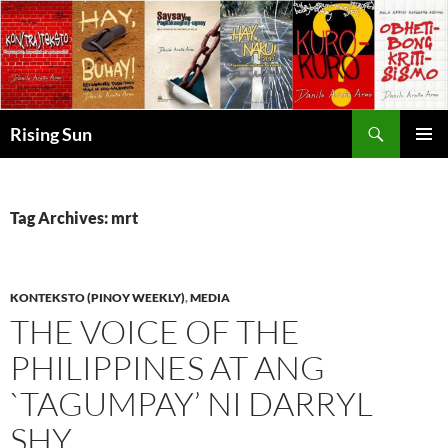
Skip
to
content
Search
Rising Sun
PRIMAR
MENU
Tag Archives: mrt
KONTEKSTO (PINOY WEEKLY)
,
MEDIA
THE VOICE OF THE
PHILIPPINES AT ANG
`TAGUMPAY’ NI DARRYL
SHY