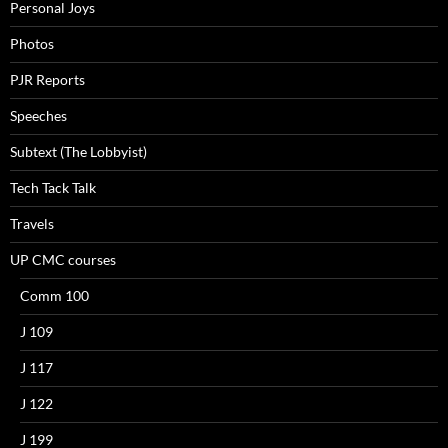
Personal Joys
Photos
PJR Reports
Speeches
Subtext (The Lobbyist)
Tech Tack Talk
Travels
UP CMC courses
Comm 100
J 109
J 117
J 122
J 199