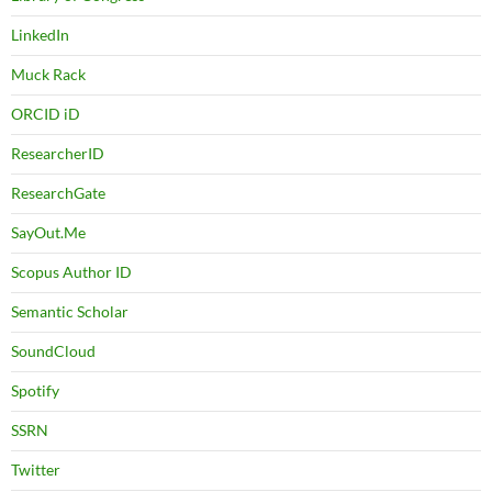
LinkedIn
Muck Rack
ORCID iD
ResearcherID
ResearchGate
SayOut.Me
Scopus Author ID
Semantic Scholar
SoundCloud
Spotify
SSRN
Twitter