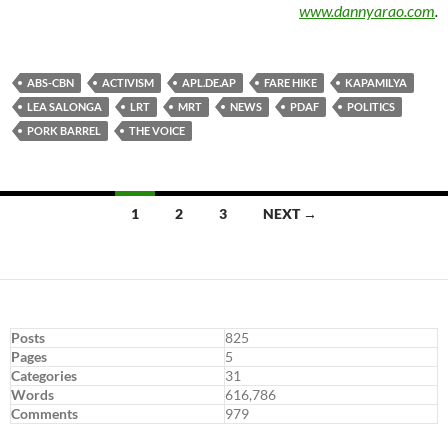
www.dannyarao.com
.
ABS-CBN
ACTIVISM
APL.DE.AP
FARE HIKE
KAPAMILYA
LEA SALONGA
LRT
MRT
NEWS
PDAF
POLITICS
PORK BARREL
THE VOICE
Posts
1
2
3
NEXT →
navigation
Posts
825
Pages
5
Categories
31
Words
616,786
Comments
979