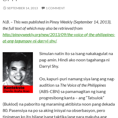
SEPTEMBER 14, 2013
1 COMMENT
N.B. – This was published in Pinoy Weekly (September 14, 2013),
the full text of which may also be retrieved from
http://pinoyweekly.org/new/2013/09/the-voice-of-the-philippines-
at-ang-tagumpay-ni-darryl-shy/
.
Simulan natin ito sa isang nakakagulat na
pag-amin. Hindi ako noon tagahanga ni
Darryl Shy.
Oo, kapuri-puri namang siya lang ang nag-
audition sa
The Voice of the Philippines
(ABS-CBN) sa pamamagitan ng isang
progresibong kanta – ang “Tatsulok”
(Buklod) na paborito ng maraming aktibista noon pang dekada
80. Pasensiya na po sa aking inisyal na obserbasyon, pero
tiningnan ko ito bilang isang taktika lang para makuha ang