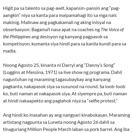
Higit pa sa talento sa pag-awit, kapansin-pansin ang “pag-
aangkin” niya sa kanta para maipamahagi ito sa mga nais
makinig. Malinaw ang pagkakamali ng aking inisyal na
obserbasyon: Bagama’t nasa apat na coaches ng
The Voice of
the Philippines
ang desisyon ng kanyang pagpasok sa
kompetisyon, kumanta siya hindi para sa kanila kundi para sa
madla.
Noong Agosto 25, kinanta ni Darryl ang “Danny’s Song”
(Loggins at Messina, 1971) sa live show ng programa. Dahil
nagustuhan ng maraming tagasubaybay ang kanyang
pagkanta, nakapasok siya sa susunod na round. Sa loob-loob
ko, buti naman at nakapasok siya. At siyempre pa, buti naman
at hindi nakaapekto ang paglahok niya sa “selfie protest.”
Ang hindi ko inasahan ay ang nangyari kinabukasan. Maraming
artistang nagpunta sa Luneta noong Agosto 26 dahil sa
tinaguriang Million People March laban sa pork barrel. Ang iba