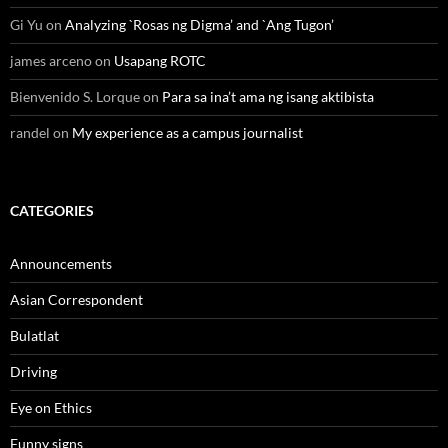
Gi Yu
on
Analyzing `Rosas ng Digma’ and `Ang Tugon’
james arceno
on
Usapang ROTC
Bienvenido S. Lorque
on
Para sa ina’t ama ng isang aktibista
randel
on
My experience as a campus journalist
CATEGORIES
Announcements
Asian Correspondent
Bulatlat
Driving
Eye on Ethics
Funny signs