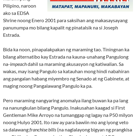
Pilipino, naroon
ako sa EDSA
Shrine noong Enero 2001 para saksihan ang makasaysayang
panunumpa mo bilang kapalit ng pinatalsik na si Joseph
Estrada.
Bida ka noon, pinapalakpakan ng maraming tao. Tiningnan ka
bilang alternatibo kay Estrada na kauna-unahang Pangulong
na-
impeach
dahil sa maraming akusasyon ng katiwalian. Sa
wakas, may isang Pangulo sa katauhan mong hindi nabahiran
ang pangalan habang miyembro ng Senado at ng Gabinete, at
maging noong Pangalawang Pangulo ka pa.
Pero maraming nangyaring anomalya ilang buwan ka pa lang
na nanungkulan bilang Pangulo. Inakusahan kaagad si First
Gentleman Mike Arroyo na tumanggap ng lagay na P50 milyon
noong Hulyo 2001. Ito raw ay para bawiin mo ang iyong veto
sa dalawang
franchise bills
(na naglalayong bigyan ng prangkisa