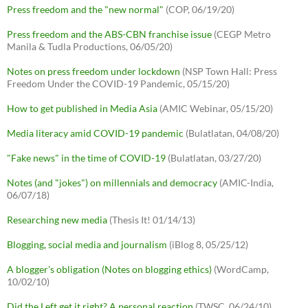
Press freedom and the "new normal"
(COP, 06/19/20)
Press freedom and the ABS-CBN franchise issue
(CEGP Metro
Manila & Tudla Productions, 06/05/20)
Notes on press freedom under lockdown
(NSP Town Hall: Press
Freedom Under the COVID-19 Pandemic, 05/15/20)
How to get published in Media Asia
(AMIC Webinar, 05/15/20)
Media literacy amid COVID-19 pandemic
(Bulatlatan, 04/08/20)
"Fake news" in the time of COVID-19
(Bulatlatan, 03/27/20)
Notes (and "jokes") on millennials and democracy
(AMIC-India,
06/07/18)
Researching new media
(Thesis It! 01/14/13)
Blogging, social media and journalism
(iBlog 8, 05/25/12)
A blogger's obligation (Notes on blogging ethics)
(WordCamp,
10/02/10)
Did the Left get it right? A personal reaction
(TWSC, 06/24/10)