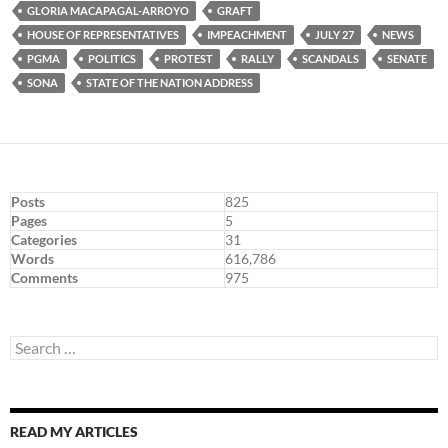
GLORIA MACAPAGAL-ARROYO
GRAFT
HOUSE OF REPRESENTATIVES
IMPEACHMENT
JULY 27
NEWS
PGMA
POLITICS
PROTEST
RALLY
SCANDALS
SENATE
SONA
STATE OF THE NATION ADDRESS
Posts
825
Pages
5
Categories
31
Words
616,786
Comments
975
Search
for:
READ MY ARTICLES