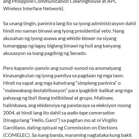
ang Philippine Communication Clearinghouse at APC
Wireless Interface Network).
Sa unang tingin, paninira lang ito sa iyong administrasyon dahil
hindi mo naman binawi ang iyong presidential veto. Nang
akusahan ng iyong asawa ang
whistle-blower
na siyang
tumanggap ng lagay, biglang binawi ng huli ang kanyang
akusasyon sa isang pagdinig ng Senado.
Pero kapansin-pansin ang sunud-sunod na anomalyang
kinasangkutan ng iyong pamilya sa pagdaan ng mga taon.
Hindi na sapat ang mga katwirang “simpleng paninira” o
“malawakang destabilisasyon” para ipagkibit-balikat ang mga
pahayag ng iba’t ibang indibidwal at grupo. Malinaw,
halimbawa, ang ebidensiya ng pandaraya sa eleksiyon noong
2004, at hindi lang ito dahil sa
audio tape conversation
(tinaguriang “Hello, Garci”) sa pagitan mo at ni Virgilio
Garcillano, dating opisyal ng Commission on Elections
(COMELEC). Sa isang banda, maraming nagtataka kung bakit