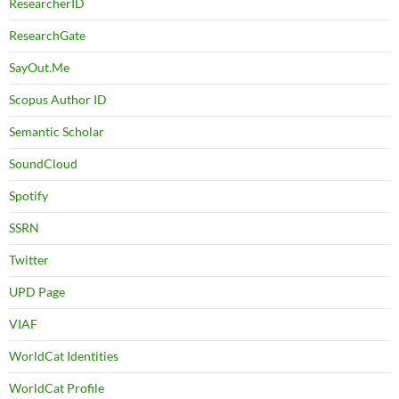
ResearcherID
ResearchGate
SayOut.Me
Scopus Author ID
Semantic Scholar
SoundCloud
Spotify
SSRN
Twitter
UPD Page
VIAF
WorldCat Identities
WorldCat Profile