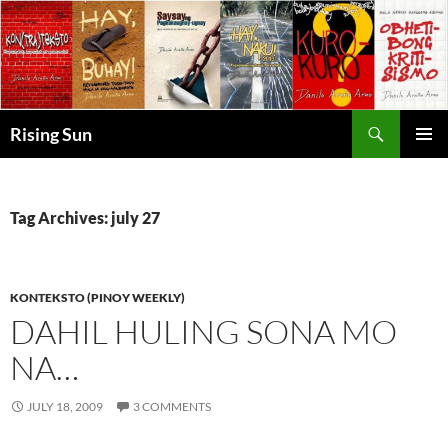
Skip
to
content
Search
Rising Sun
PRIMAR
MENU
Tag Archives: july 27
KONTEKSTO (PINOY WEEKLY)
DAHIL HULING SONA MO
NA…
JULY 18, 2009
3 COMMENTS