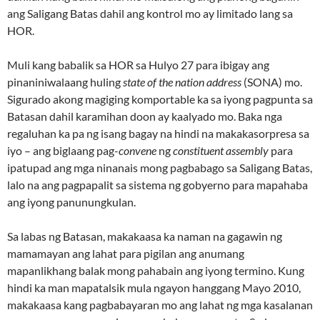
ang Saligang Batas dahil ang kontrol mo ay limitado lang sa
HOR.
Muli kang babalik sa HOR sa Hulyo 27 para ibigay ang
pinaniniwalaang huling
state of the nation address
(SONA) mo.
Sigurado akong magiging komportable ka sa iyong pagpunta sa
Batasan dahil karamihan doon ay kaalyado mo. Baka nga
regaluhan ka pa ng isang bagay na hindi na makakasorpresa sa
iyo – ang biglaang pag-
convene
ng
constituent assembly
para
ipatupad ang mga ninanais mong pagbabago sa Saligang Batas,
lalo na ang pagpapalit sa sistema ng gobyerno para mapahaba
ang iyong panunungkulan.
Sa labas ng Batasan, makakaasa ka naman na gagawin ng
mamamayan ang lahat para pigilan ang anumang
mapanlikhang balak mong pahabain ang iyong termino. Kung
hindi ka man mapatalsik mula ngayon hanggang Mayo 2010,
makakaasa kang pagbabayaran mo ang lahat ng mga kasalanan