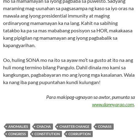
mo sa mamamayan sa iyong pagbaba sa puwesto. Sadyang
maraming mag-uunahan sa pagsasampa ng kaso sa iyo oras na
mawala ang iyong presidential immunity at maging
ordinaryong mamamayan ka na lang. Kahit na sabihing
tatakbo ka pa sa mas mababang posisyon sa HOR, makakaasa
kang pipigilan ng mamamayan ang iyong pagbabalik sa
kapangyarihan.
Oo, huling SONA mo na ito sa ayaw mo’t sa gusto at ito na ang
huli mong termino bilang Pangulo. Dahil dinala mo kami sa
kangkungan, pagbabayaran mo ang iyong mga kasalanan. Wala
ka nang iba pang pupuntahan kundi kulungan!
Para makipag-ugnayan sa awtor, pumunta sa
www.dannyarao.com
.
ANOMALIES
CHACHA
CHARTER CHANGE
CONASS
CONGRESS
CONSTITUTION
CORRUPTION