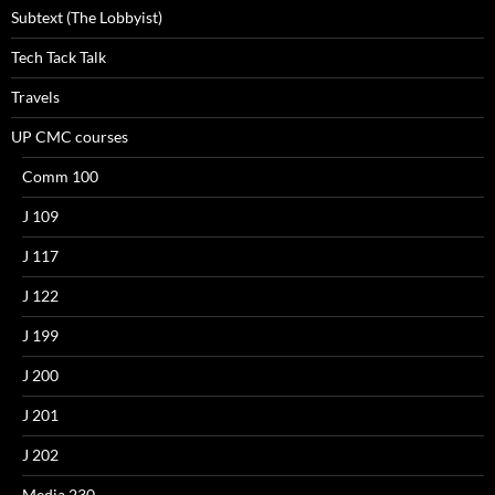
Subtext (The Lobbyist)
Tech Tack Talk
Travels
UP CMC courses
Comm 100
J 109
J 117
J 122
J 199
J 200
J 201
J 202
Media 230