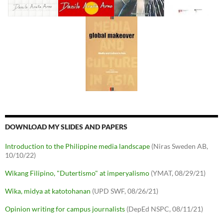
DOWNLOAD MY SLIDES AND PAPERS
Introduction to the Philippine media landscape
(Niras Sweden AB,
10/10/22)
Wikang Filipino, "Dutertismo" at imperyalismo
(YMAT, 08/29/21)
Wika, midya at katotohanan
(UPD SWF, 08/26/21)
Opinion writing for campus journalists
(DepEd NSPC, 08/11/21)