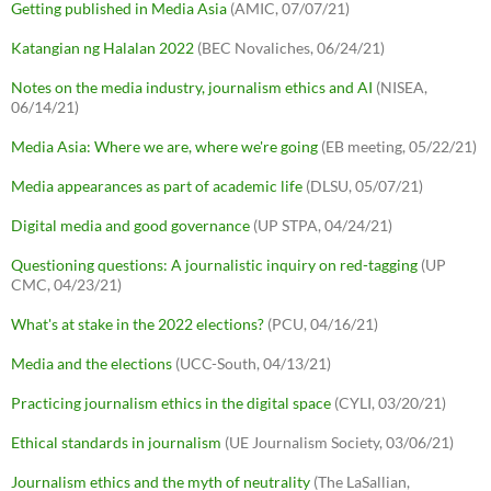
Getting published in Media Asia
(AMIC, 07/07/21)
Katangian ng Halalan 2022
(BEC Novaliches, 06/24/21)
Notes on the media industry, journalism ethics and AI
(NISEA,
06/14/21)
Media Asia: Where we are, where we're going
(EB meeting, 05/22/21)
Media appearances as part of academic life
(DLSU, 05/07/21)
Digital media and good governance
(UP STPA, 04/24/21)
Questioning questions: A journalistic inquiry on red-tagging
(UP
CMC, 04/23/21)
What's at stake in the 2022 elections?
(PCU, 04/16/21)
Media and the elections
(UCC-South, 04/13/21)
Practicing journalism ethics in the digital space
(CYLI, 03/20/21)
Ethical standards in journalism
(UE Journalism Society, 03/06/21)
Journalism ethics and the myth of neutrality
(The LaSallian,