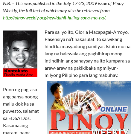
N.B. – This was published in the July 17-23, 2009 issue of Pinoy
Weekly, the full text of which may also be retrieved from
http://pinoyweekly.org/new/dahil-huling-sona-mo-na/
.
Para sa iyo ito, Gloria Macapagal-Arroyo.
Pasensiya na’t nakasulat ito sa wikang
hindi ka masyadong pamilyar. Isipin mo na
lang na balewala ang paghihirap mong
intindihin ang sanaysay na ito kumpara sa
araw-araw na pakikibaka ng milyun-
milyong Pilipino para lang mabuhay.
Puno ng pag-asa
ang bansa noong
mailuklok ka sa
puwesto, salamat
sa EDSA Dos.
Kasama ang
marami pang