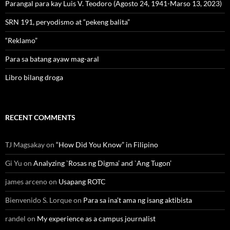
Parangal para kay Luis V. Teodoro (Agosto 24, 1941-Marso 13, 2023)
SRN 191, peryodismo at “pekeng balita”
“Reklamo”
Para sa batang ayaw mag-aral
Libro bilang droga
RECENT COMMENTS
TJ Magsakay
on
“How Did You Know” in Filipino
Gi Yu
on
Analyzing `Rosas ng Digma’ and `Ang Tugon’
james arceno
on
Usapang ROTC
Bienvenido S. Lorque
on
Para sa ina’t ama ng isang aktibista
randel
on
My experience as a campus journalist