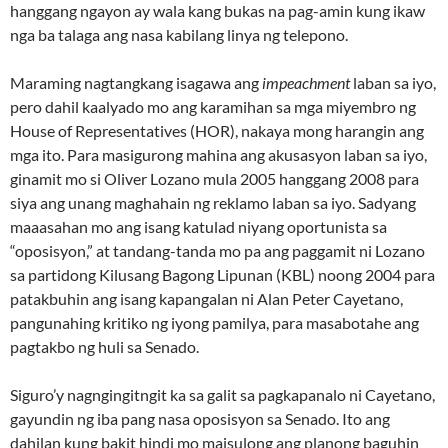
hanggang ngayon ay wala kang bukas na pag-amin kung ikaw
nga ba talaga ang nasa kabilang linya ng telepono.
Maraming nagtangkang isagawa ang
impeachment
laban sa iyo,
pero dahil kaalyado mo ang karamihan sa mga miyembro ng
House of Representatives (HOR), nakaya mong harangin ang
mga ito. Para masigurong mahina ang akusasyon laban sa iyo,
ginamit mo si Oliver Lozano mula 2005 hanggang 2008 para
siya ang unang maghahain ng reklamo laban sa iyo. Sadyang
maaasahan mo ang isang katulad niyang oportunista sa
“oposisyon,” at tandang-tanda mo pa ang paggamit ni Lozano
sa partidong Kilusang Bagong Lipunan (KBL) noong 2004 para
patakbuhin ang isang kapangalan ni Alan Peter Cayetano,
pangunahing kritiko ng iyong pamilya, para masabotahe ang
pagtakbo ng huli sa Senado.
Siguro’y nagngingitngit ka sa galit sa pagkapanalo ni Cayetano,
gayundin ng iba pang nasa oposisyon sa Senado. Ito ang
dahilan kung bakit hindi mo maisulong ang planong baguhin