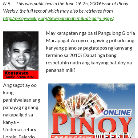
N.B. – This was published in the June 19-25, 2009 issue of Pinoy
Weekly, the full text of which may also be retrieved from
http://pinoyweekly.org/new/pananahimik-at-pag-iingay/
.
May karapatan nga ba si Pangulong Gloria
Macapagal-Arroyo na gawing pribado ang
kanyang plano sa pagtatapos ng kanyang
termino sa 2010? Dapat nga bang
respetuhin natin ang kanyang patuloy na
pananahimik?
Ang sagot ay oo
kung
paniniwalaan ang
pahayag ng ilang
nakapaligid sa
kanya –
Undersecretary
Lorelei Fajardo,