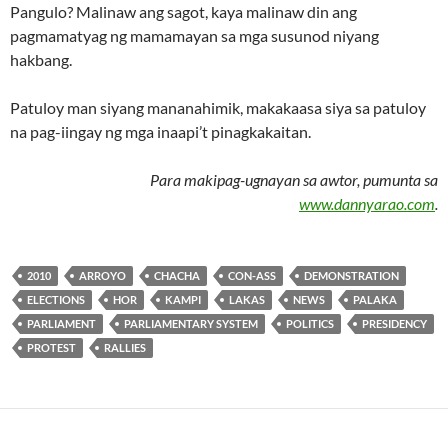
Pangulo? Malinaw ang sagot, kaya malinaw din ang
pagmamatyag ng mamamayan sa mga susunod niyang
hakbang.
Patuloy man siyang mananahimik, makakaasa siya sa patuloy
na pag-iingay ng mga inaapi’t pinagkakaitan.
Para makipag-ugnayan sa awtor, pumunta sa
www.dannyarao.com
.
2010
ARROYO
CHACHA
CON-ASS
DEMONSTRATION
ELECTIONS
HOR
KAMPI
LAKAS
NEWS
PALAKA
PARLIAMENT
PARLIAMENTARY SYSTEM
POLITICS
PRESIDENCY
PROTEST
RALLIES