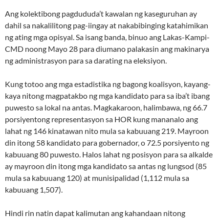
Ang kolektibong pagdududa’t kawalan ng kaseguruhan ay
dahil sa nakalilitong pag-iingay at nakabibinging katahimikan
ng ating mga opisyal. Sa isang banda, binuo ang Lakas-Kampi-
CMD noong Mayo 28 para diumano palakasin ang makinarya
ng administrasyon para sa darating na eleksiyon.
Kung totoo ang mga estadistika ng bagong koalisyon, kayang-
kaya nitong magpatakbo ng mga kandidato para sa iba’t ibang
puwesto sa lokal na antas. Magkakaroon, halimbawa, ng 66.7
porsiyentong representasyon sa HOR kung mananalo ang
lahat ng 146 kinatawan nito mula sa kabuuang 219. Mayroon
din itong 58 kandidato para gobernador, o 72.5 porsiyento ng
kabuuang 80 puwesto. Halos lahat ng posisyon para sa alkalde
ay mayroon din itong mga kandidato sa antas ng lungsod (85
mula sa kabuuang 120) at munisipalidad (1,112 mula sa
kabuuang 1,507).
Hindi rin natin dapat kalimutan ang kahandaan nitong