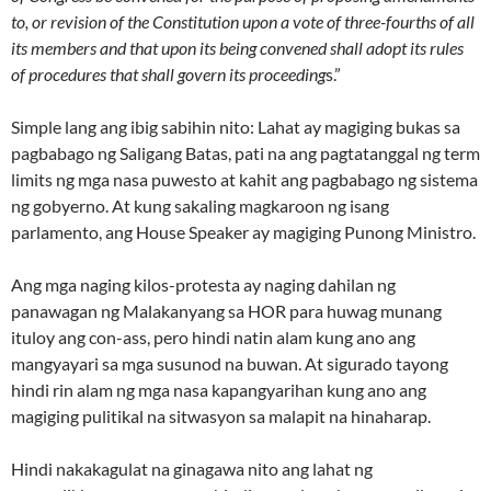
to, or revision of the Constitution upon a vote of three-fourths of all
its members and that upon its being convened shall adopt its rules
of procedures that shall govern its proceeding
s.”
Simple lang ang ibig sabihin nito: Lahat ay magiging bukas sa
pagbabago ng Saligang Batas, pati na ang pagtatanggal ng term
limits ng mga nasa puwesto at kahit ang pagbabago ng sistema
ng gobyerno. At kung sakaling magkaroon ng isang
parlamento, ang House Speaker ay magiging Punong Ministro.
Ang mga naging kilos-protesta ay naging dahilan ng
panawagan ng Malakanyang sa HOR para huwag munang
ituloy ang con-ass, pero hindi natin alam kung ano ang
mangyayari sa mga susunod na buwan. At sigurado tayong
hindi rin alam ng mga nasa kapangyarihan kung ano ang
magiging pulitikal na sitwasyon sa malapit na hinaharap.
Hindi nakakagulat na ginagawa nito ang lahat ng