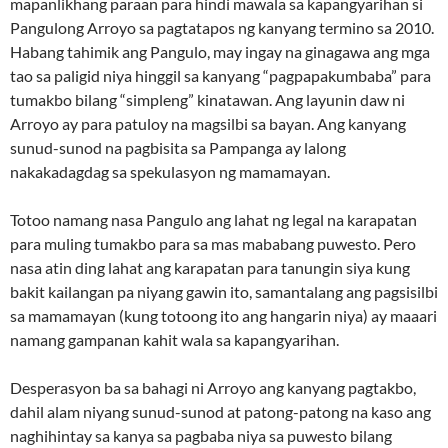
mapanlikhang paraan para hindi mawala sa kapangyarihan si
Pangulong Arroyo sa pagtatapos ng kanyang termino sa 2010.
Habang tahimik ang Pangulo, may ingay na ginagawa ang mga
tao sa paligid niya hinggil sa kanyang “pagpapakumbaba” para
tumakbo bilang “simpleng” kinatawan. Ang layunin daw ni
Arroyo ay para patuloy na magsilbi sa bayan. Ang kanyang
sunud-sunod na pagbisita sa Pampanga ay lalong
nakakadagdag sa spekulasyon ng mamamayan.
Totoo namang nasa Pangulo ang lahat ng legal na karapatan
para muling tumakbo para sa mas mababang puwesto. Pero
nasa atin ding lahat ang karapatan para tanungin siya kung
bakit kailangan pa niyang gawin ito, samantalang ang pagsisilbi
sa mamamayan (kung totoong ito ang hangarin niya) ay maaari
namang gampanan kahit wala sa kapangyarihan.
Desperasyon ba sa bahagi ni Arroyo ang kanyang pagtakbo,
dahil alam niyang sunud-sunod at patong-patong na kaso ang
naghihintay sa kanya sa pagbaba niya sa puwesto bilang