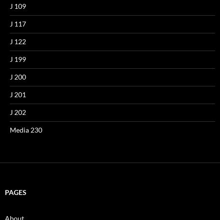
J 109
J 117
J 122
J 199
J 200
J 201
J 202
Media 230
PAGES
About