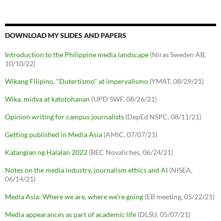
DOWNLOAD MY SLIDES AND PAPERS
Introduction to the Philippine media landscape
(Niras Sweden AB,
10/10/22)
Wikang Filipino, "Dutertismo" at imperyalismo
(YMAT, 08/29/21)
Wika, midya at katotohanan
(UPD SWF, 08/26/21)
Opinion writing for campus journalists
(DepEd NSPC, 08/11/21)
Getting published in Media Asia
(AMIC, 07/07/21)
Katangian ng Halalan 2022
(BEC Novaliches, 06/24/21)
Notes on the media industry, journalism ethics and AI
(NISEA,
06/14/21)
Media Asia: Where we are, where we're going
(EB meeting, 05/22/21)
Media appearances as part of academic life
(DLSU, 05/07/21)