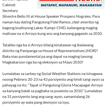
Cabinet
Secretary
Silvestre Bello III at House Speaker Prospero Nograles. Para
naman kay dating Pangulong Fidel Ramos,
chair emeritus
ng
bagong koalisyong Lakas-Kampi-CMD, kailangang maging
malinaw na si Arroyo kung ano ang kanyang gagawin sa 2010.
Tatakbo nga ba si Arroyo bilang kinatawan ng ikalawang
distrito ng Pampanga sa House of Representatives (HOR)?
Baka mas pundamental pa ang dapat na maging tanong:
Magkakaroon nga ba ng eleksiyon sa Mayo 2010?
Lumalabas sa sarbey ng Social Weather Stations na isinagawa
noong Pebrero 20-23 na 43 porsiyento ang hindi sang-ayon sa
pahayag na ito: “Tapat si Pangulong Gloria Macapagal-Arroyo
sa kanyang balak sa pagbaba sa puwesto sa 2010.” Lumalabas
na 31 porsiyento lang ang sang-ayon, samantalang 26
porsiyento ay wala pang desisyon sa isyu.