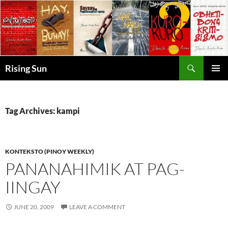
Skip
to
content
Search
Rising Sun
PRIMAR
MENU
Tag Archives: kampi
KONTEKSTO (PINOY WEEKLY)
PANANAHIMIK AT PAG-
IINGAY
JUNE 20, 2009
LEAVE A COMMENT