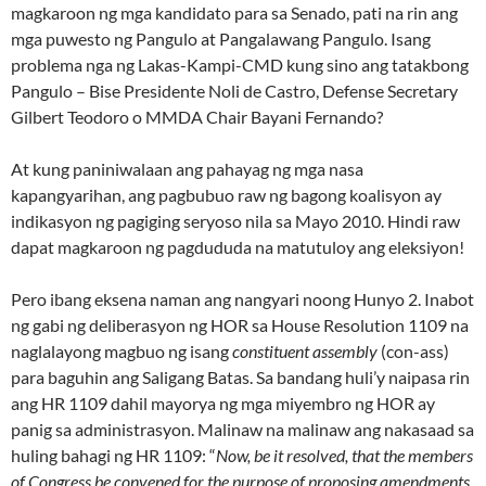
magkaroon ng mga kandidato para sa Senado, pati na rin ang
mga puwesto ng Pangulo at Pangalawang Pangulo. Isang
problema nga ng Lakas-Kampi-CMD kung sino ang tatakbong
Pangulo – Bise Presidente Noli de Castro, Defense Secretary
Gilbert Teodoro o MMDA Chair Bayani Fernando?
At kung paniniwalaan ang pahayag ng mga nasa
kapangyarihan, ang pagbubuo raw ng bagong koalisyon ay
indikasyon ng pagiging seryoso nila sa Mayo 2010. Hindi raw
dapat magkaroon ng pagdududa na matutuloy ang eleksiyon!
Pero ibang eksena naman ang nangyari noong Hunyo 2. Inabot
ng gabi ng deliberasyon ng HOR sa House Resolution 1109 na
naglalayong magbuo ng isang
constituent assembly
(con-ass)
para baguhin ang Saligang Batas. Sa bandang huli’y naipasa rin
ang HR 1109 dahil mayorya ng mga miyembro ng HOR ay
panig sa administrasyon. Malinaw na malinaw ang nakasaad sa
huling bahagi ng HR 1109: “
Now, be it resolved, that the members
of Congress be convened for the purpose of proposing amendments