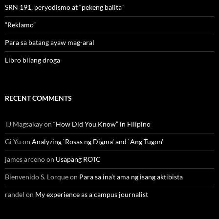
SRN 191, peryodismo at “pekeng balita”
“Reklamo”
Para sa batang ayaw mag-aral
Libro bilang droga
RECENT COMMENTS
TJ Magsakay
on
“How Did You Know” in Filipino
Gi Yu
on
Analyzing `Rosas ng Digma’ and `Ang Tugon’
james arceno
on
Usapang ROTC
Bienvenido S. Lorque
on
Para sa ina’t ama ng isang aktibista
randel
on
My experience as a campus journalist