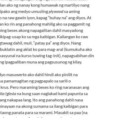
lan ako ng nanay kong humawak ng martilyo nang
 ipako ang medyo umusling
plywood
sa aming
o na raw gawin iyon, kapag ”buhay na” ang diyos. At
an ko rin ang panahong mahilig ako sa paggamit ng
ing beses akong napagalitan dahil masyadong
kipag-usap ko sa mga kaibigan. Kailangan ko raw
awag dahil, muli, ”patay pa” ang diyos. Nang
buklatin ang aklat ko para mag-aral (kumukuha ako
asyunal na kurso tuwing tag-init), napagsabihan din
ng ipagpaliban muna ang pagsusunog ng kilay.
o masuwerte ako dahil hindi ako pinilit na
a pamamagitan ng pagpapalo sa sarili o
krus. Pero maraming beses ko ring naranasan ang
ita Iglesia
na kung saan naglakad kami papunta sa
ng nakapaa lang. Ito ang panahong dahil nasa
 hinayaan na akong sumama sa ilang kaibigan para
aong panata para sa marami. Masakit sa paa (na