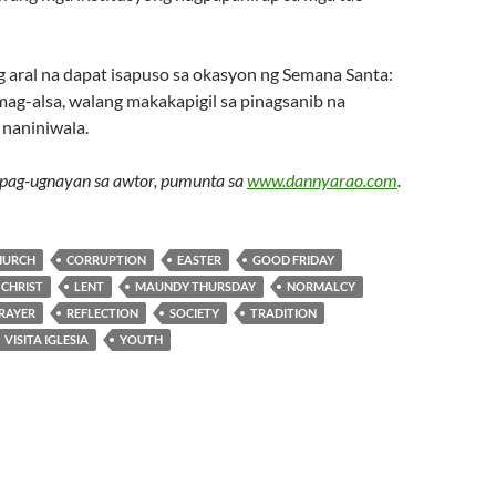
aral na dapat isapuso sa okasyon ng Semana Santa:
ag-alsa, walang makakapigil sa pinagsanib na
naniniwala.
pag-ugnayan sa awtor, pumunta sa
www.dannyarao.com
.
HURCH
CORRUPTION
EASTER
GOOD FRIDAY
 CHRIST
LENT
MAUNDY THURSDAY
NORMALCY
RAYER
REFLECTION
SOCIETY
TRADITION
VISITA IGLESIA
YOUTH