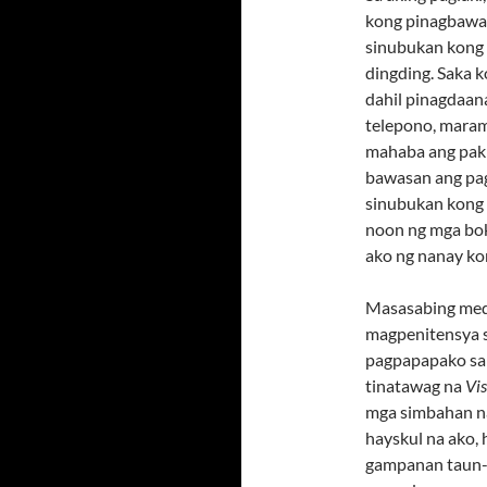
kong pinagbawa
sinubukan kong
dingding. Saka k
dahil pinagdaan
telepono, maram
mahaba ang paki
bawasan ang pagt
sinubukan kong 
noon ng mga bok
ako ng nanay ko
Masasabing medy
magpenitensya s
pagpapapako sa 
tinatawag na
Vis
mga simbahan na
hayskul na ako,
gampanan taun-t