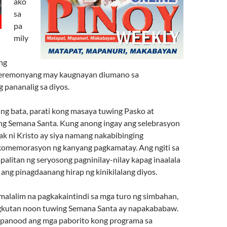
ako
sa
pa
mily
ng
eremonyang may kaugnayan diumano sa
 pananalig sa diyos.
ng bata, parati kong masaya tuwing Pasko at
g Semana Santa. Kung anong ingay ang selebrasyon
k ni Kristo ay siya namang nakabibinging
komemorasyon ng kanyang pagkamatay. Ang ngiti sa
palitan ng seryosong pagninilay-nilay kapag inaalala
ang pinagdaanang hirap ng kinikilalang diyos.
 malalim na pagkakaintindi sa mga turo ng simbahan,
ngkutan noon tuwing Semana Santa ay napakababaw.
apanood ang mga paborito kong programa sa