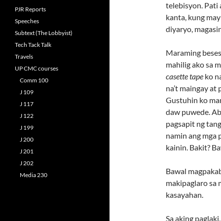
telebisyon. Pati
PJR Reports
kanta, kung may
Speeches
diyaryo, magasi
Subtext (The Lobbyist)
Tech Tack Talk
Maraming beses 
Travels
mahilig ako sa m
UP CMC courses
casette tape
ko n
Comm 100
na’t maingay at 
J 109
Gustuhin ko man
J 117
daw puwede. Aba
J 122
pagsapit ng tang
J 199
namin ang mga p
J 200
kainin. Bakit? B
J 201
J 202
Bawal magpakab
Media 230
makipaglaro sa 
kasayahan.
Sa aking paglak