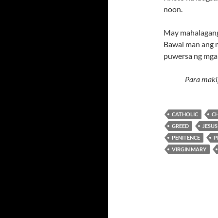
noon.
May mahalagang 
Bawal man ang m
puwersa ng mga 
Para maki
CATHOLIC
C
GREED
JESUS
PENITENCE
P
VIRGIN MARY