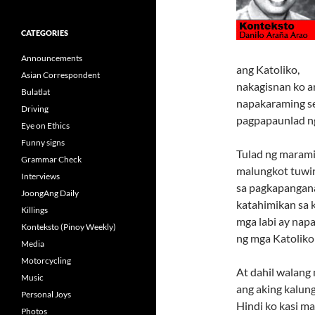
CATEGORIES
Announcements
ang Katoliko,
Asian Correspondent
nakagisnan ko a
Bulatlat
napakaraming s
Driving
pagpapaunlad ng
Eye on Ethics
Funny signs
Tulad ng marami
Grammar Check
malungkot tuwin
Interviews
sa pagkapangana
JoongAng Daily
katahimikan sa 
Killings
mga labi ay napa
Konteksto (Pinoy Weekly)
ng mga Katoliko 
Media
Motorcycling
At dahil walang
Music
ang aking kalu
Personal Joys
Hindi ko kasi m
Photos