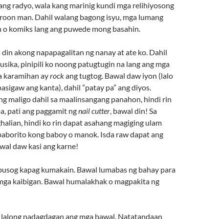
 ang radyo, wala kang marinig kundi mga relihiyosong
roon man. Dahil walang bagong isyu, mga lumang
n o komiks lang ang puwede mong basahin.
din akong napapagalitan ng nanay at ate ko. Dahil
usika, pinipili ko noong patugtugin na lang ang mga
a karamihan ay
rock
ang tugtog. Bawal daw iyon (lalo
pasigaw ang kanta), dahil ”patay pa” ang diyos.
g maligo dahil sa maalinsangang panahon, hindi rin
, pati ang paggamit ng
nail cutter
, bawal din! Sa
halian, hindi ko rin dapat asahang magiging ulam
aborito kong baboy o manok. Isda raw dapat ang
awal daw kasi ang karne!
usog kapag kumakain. Bawal lumabas ng bahay para
mga kaibigan. Bawal humalakhak o magpakita ng
i, lalong nadagdagan ang mga bawal. Natatandaan