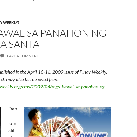
Y WEEKLY)
AWAL SA PANAHON NG
A SANTA
LEAVE A COMMENT
ublished in the April 10-16, 2009 issue of Pinoy Weekly,
hich may also be retrieved from
yweekly.org/cms/2009/04/mga-bawal-sa-panahon-ng-
Dah
il
lum
aki