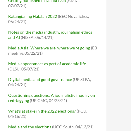
Getting published in Media Asia
(AMIC,
07/07/21)
Katangian ng Halalan 2022
(BEC Novaliches,
06/24/21)
Notes on the media industry, journalism ethics
and AI
(NISEA, 06/14/21)
Media Asia: Where we are, where we're going
(EB
meeting, 05/22/21)
Media appearances as part of academic life
(DLSU, 05/07/21)
Digital media and good governance
(UP STPA,
04/24/21)
Questioning questions: A journalistic inquiry on
red-tagging
(UP CMC, 04/23/21)
What's at stake in the 2022 elections?
(PCU,
04/16/21)
Media and the elections
(UCC-South, 04/13/21)