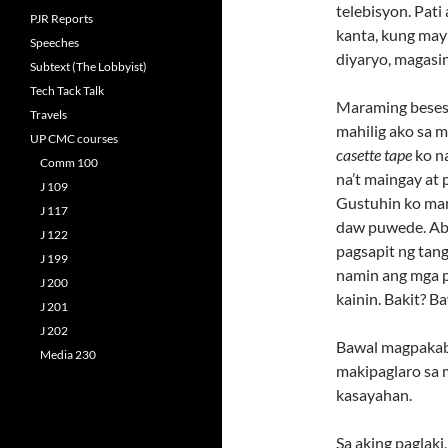
telebisyon. Pati
PJR Reports
kanta, kung may
Speeches
diyaryo, magasi
Subtext (The Lobbyist)
Tech Tack Talk
Maraming beses 
Travels
mahilig ako sa m
UP CMC courses
casette tape
ko n
Comm 100
na’t maingay at 
J 109
Gustuhin ko man
J 117
daw puwede. Aba
J 122
pagsapit ng tang
J 199
namin ang mga p
J 200
kainin. Bakit? B
J 201
J 202
Bawal magpakab
Media 230
makipaglaro sa 
kasayahan.
Sa aking paglak