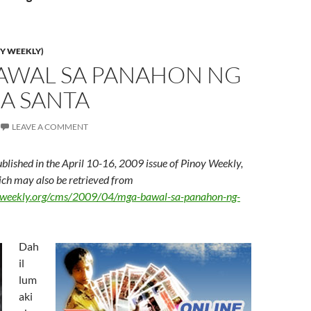
Y WEEKLY)
AWAL SA PANAHON NG
A SANTA
LEAVE A COMMENT
ublished in the April 10-16, 2009 issue of Pinoy Weekly,
hich may also be retrieved from
yweekly.org/cms/2009/04/mga-bawal-sa-panahon-ng-
Dah
il
lum
aki