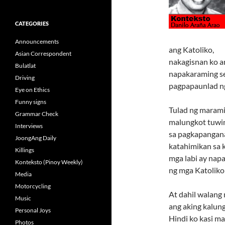
CATEGORIES
Announcements
ang Katoliko,
Asian Correspondent
nakagisnan ko a
Bulatlat
napakaraming s
Driving
pagpapaunlad ng
Eye on Ethics
Funny signs
Tulad ng marami
Grammar Check
malungkot tuwin
Interviews
sa pagkapangana
JoongAng Daily
katahimikan sa 
Killings
mga labi ay napa
Konteksto (Pinoy Weekly)
ng mga Katoliko 
Media
Motorcycling
At dahil walang
Music
ang aking kalu
Personal Joys
Hindi ko kasi m
Photos