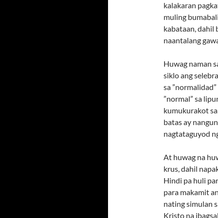
kalakaran pagka
muling bumabali
kabataan, dahil
naantalang gawa
Huwag naman san
siklo ang seleb
sa ”normalidad”
”normal” sa lipu
kumukurakot sa 
batas ay nangun
nagtataguyod ng
At huwag na huwa
krus, dahil napa
Hindi pa huli p
para makamit ang
nating simulan 
Kristo na ibags