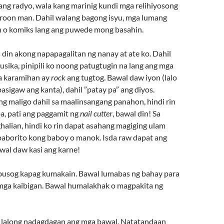
 ang radyo, wala kang marinig kundi mga relihiyosong
roon man. Dahil walang bagong isyu, mga lumang
n o komiks lang ang puwede mong basahin.
din akong napapagalitan ng nanay at ate ko. Dahil
usika, pinipili ko noong patugtugin na lang ang mga
a karamihan ay
rock
ang tugtog. Bawal daw iyon (lalo
pasigaw ang kanta), dahil ”patay pa” ang diyos.
g maligo dahil sa maalinsangang panahon, hindi rin
, pati ang paggamit ng
nail cutter
, bawal din! Sa
halian, hindi ko rin dapat asahang magiging ulam
aborito kong baboy o manok. Isda raw dapat ang
awal daw kasi ang karne!
usog kapag kumakain. Bawal lumabas ng bahay para
mga kaibigan. Bawal humalakhak o magpakita ng
i, lalong nadagdagan ang mga bawal. Natatandaan