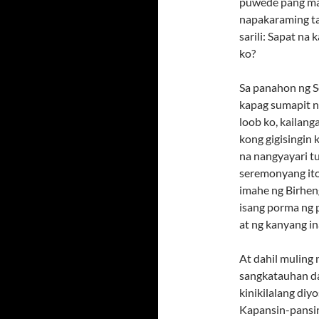
puwede pang mag
napakaraming ta
sarili: Sapat na
ko?
Sa panahon ng S
kapag sumapit n
loob ko, kailang
kong gigisingin 
na nangyayari t
seremonyang it
imahe ng Birheng
isang porma ng p
at ng kanyang in
At dahil muling
sangkatauhan dah
kinikilalang diy
Kapansin-pansin