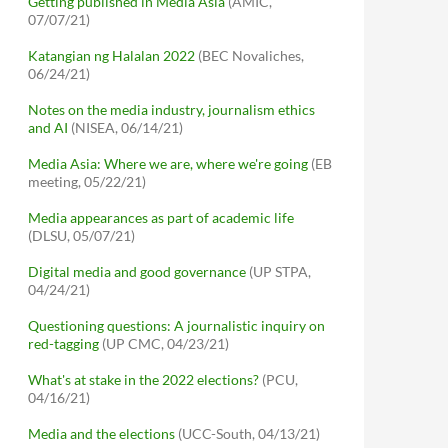
Getting published in Media Asia
(AMIC,
07/07/21)
Katangian ng Halalan 2022
(BEC Novaliches,
06/24/21)
Notes on the media industry, journalism ethics
and AI
(NISEA, 06/14/21)
Media Asia: Where we are, where we're going
(EB
meeting, 05/22/21)
Media appearances as part of academic life
(DLSU, 05/07/21)
Digital media and good governance
(UP STPA,
04/24/21)
Questioning questions: A journalistic inquiry on
red-tagging
(UP CMC, 04/23/21)
What's at stake in the 2022 elections?
(PCU,
04/16/21)
Media and the elections
(UCC-South, 04/13/21)