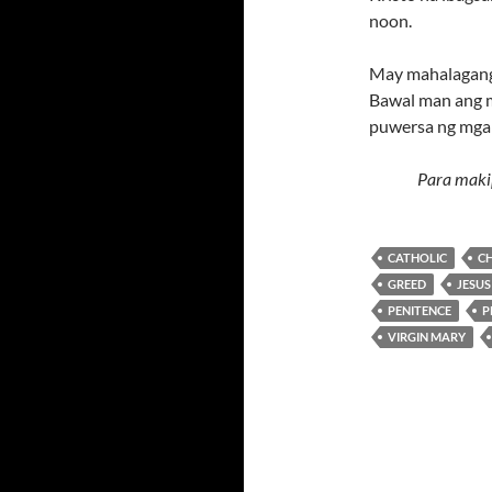
noon.
May mahalagang 
Bawal man ang m
puwersa ng mga 
Para maki
CATHOLIC
C
GREED
JESUS
PENITENCE
P
VIRGIN MARY