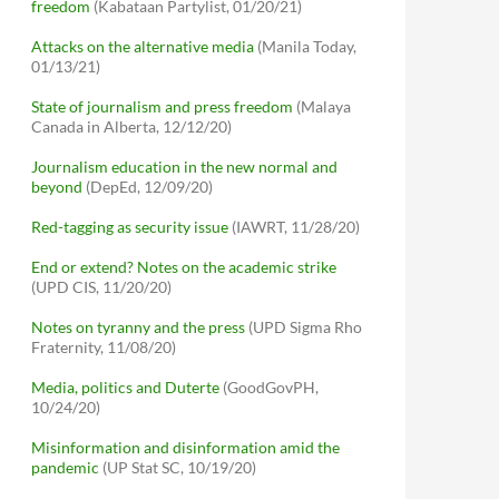
freedom
(Kabataan Partylist, 01/20/21)
Attacks on the alternative media
(Manila Today,
01/13/21)
State of journalism and press freedom
(Malaya
Canada in Alberta, 12/12/20)
Journalism education in the new normal and
beyond
(DepEd, 12/09/20)
Red-tagging as security issue
(IAWRT, 11/28/20)
End or extend? Notes on the academic strike
(UPD CIS, 11/20/20)
Notes on tyranny and the press
(UPD Sigma Rho
Fraternity, 11/08/20)
Media, politics and Duterte
(GoodGovPH,
10/24/20)
Misinformation and disinformation amid the
pandemic
(UP Stat SC, 10/19/20)