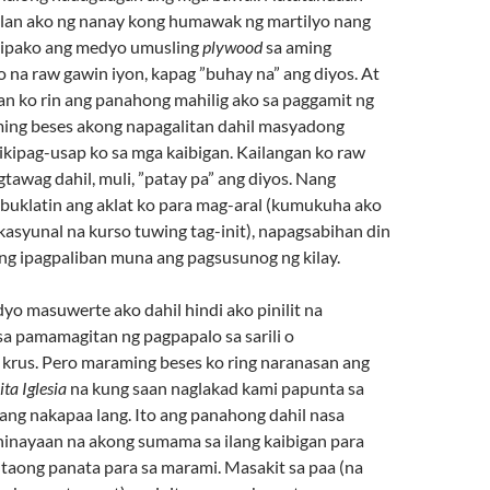
lan ako ng nanay kong humawak ng martilyo nang
 ipako ang medyo umusling
plywood
sa aming
o na raw gawin iyon, kapag ”buhay na” ang diyos. At
an ko rin ang panahong mahilig ako sa paggamit ng
ing beses akong napagalitan dahil masyadong
kipag-usap ko sa mga kaibigan. Kailangan ko raw
awag dahil, muli, ”patay pa” ang diyos. Nang
buklatin ang aklat ko para mag-aral (kumukuha ako
asyunal na kurso tuwing tag-init), napagsabihan din
ng ipagpaliban muna ang pagsusunog ng kilay.
o masuwerte ako dahil hindi ako pinilit na
a pamamagitan ng pagpapalo sa sarili o
krus. Pero maraming beses ko ring naranasan ang
ita Iglesia
na kung saan naglakad kami papunta sa
ng nakapaa lang. Ito ang panahong dahil nasa
 hinayaan na akong sumama sa ilang kaibigan para
aong panata para sa marami. Masakit sa paa (na