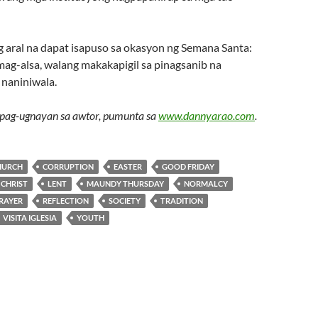
aral na dapat isapuso sa okasyon ng Semana Santa:
ag-alsa, walang makakapigil sa pinagsanib na
naniniwala.
pag-ugnayan sa awtor, pumunta sa
www.dannyarao.com
.
HURCH
CORRUPTION
EASTER
GOOD FRIDAY
 CHRIST
LENT
MAUNDY THURSDAY
NORMALCY
RAYER
REFLECTION
SOCIETY
TRADITION
VISITA IGLESIA
YOUTH