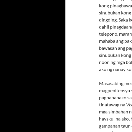
kong pinagbawa
sinubukan kong
dingding. Saka k
dahil pinagdaan
telepono, maram
mahaba ang paki
bawasan ang pagt
sinubukan kong 
noon ng mga bok
ako ng nanay ko
Masasabing medy
magpenitensya s
pagpapapako sa 
tinatawag na
Vis
mga simbahan na
hayskul na ako,
gampanan taun-t