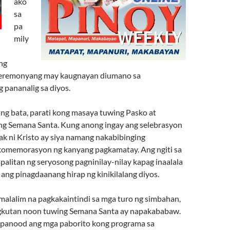
ako
sa
pa
mily
ng
eremonyang may kaugnayan diumano sa
 pananalig sa diyos.
ng bata, parati kong masaya tuwing Pasko at
g Semana Santa. Kung anong ingay ang selebrasyon
k ni Kristo ay siya namang nakabibinging
komemorasyon ng kanyang pagkamatay. Ang ngiti sa
palitan ng seryosong pagninilay-nilay kapag inaalala
ang pinagdaanang hirap ng kinikilalang diyos.
 malalim na pagkakaintindi sa mga turo ng simbahan,
ngkutan noon tuwing Semana Santa ay napakababaw.
apanood ang mga paborito kong programa sa