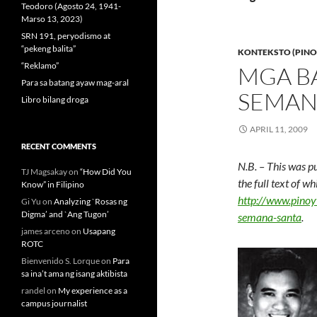
Teodoro (Agosto 24, 1941-
Marso 13, 2023)
SRN 191, peryodismo at
“pekeng balita”
KONTEKSTO (PINO
“Reklamo”
MGA B
Para sa batang ayaw mag-aral
SEMAN
Libro bilang droga
APRIL 11, 2009
RECENT COMMENTS
N.B. – This was p
TJ Magsakay
on
“How Did You
the full text of w
Know” in Filipino
http://www.pino
Gi Yu
on
Analyzing `Rosas ng
Digma’ and `Ang Tugon’
semana-santa
.
james arceno
on
Usapang
ROTC
Bienvenido S. Lorque
on
Para
sa ina’t ama ng isang aktibista
randel
on
My experience as a
campus journalist