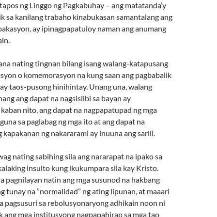
tapos ng Linggo ng Pagkabuhay – ang matatanda’y
k sa kanilang trabaho kinabukasan samantalang ang
 bakasyon, ay ipinagpapatuloy naman ang anumang
in.
a nating tingnan bilang isang walang-katapusang
rasyon o komemorasyon na kung saan ang pagbabalik
 ay taos-pusong hinihintay. Unang una, walang
nang ang dapat na nagsisilbi sa bayan ay
kaban nito, ang dapat na nagpapatupad ng mga
guna sa paglabag ng mga ito at ang dapat na
 kapakanan ng nakararami ay inuuna ang sarili.
g nating sabihing sila ang nararapat na ipako sa
kalaking insulto kung ikukumpara sila kay Kristo.
ara pagnilayan natin ang mga susunod na hakbang
 tunay na ”normalidad” ng ating lipunan, at maaari
sa pagsusuri sa rebolusyonaryong adhikain noon ni
ak ang mga institusyong nagpapahirap sa mga tao