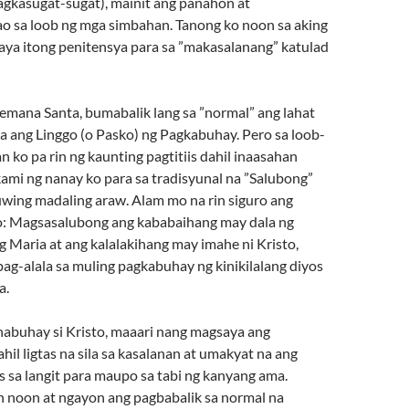
kasugat-sugat), mainit ang panahon at
o sa loob ng mga simbahan. Tanong ko noon sa aking
 kaya itong penitensya para sa ”makasalanang” katulad
emana Santa, bumabalik lang sa ”normal” ang lahat
a ang Linggo (o Pasko) ng Pagkabuhay. Pero sa loob-
an ko pa rin ng kaunting pagtitiis dahil inaasahan
kami ng nanay ko para sa tradisyunal na ”Salubong”
uwing madaling araw. Alam mo na rin siguro ang
o: Magsasalubong ang kababaihang may dala ng
 Maria at ang kalalakihang may imahe ni Kristo,
ag-alala sa muling pagkabuhay ng kinikilalang diyos
a.
 nabuhay si Kristo, maaari nang magsaya ang
il ligtas na sila sa kasalanan at umakyat na ang
os sa langit para maupo sa tabi ng kanyang ama.
 noon at ngayon ang pagbabalik sa normal na