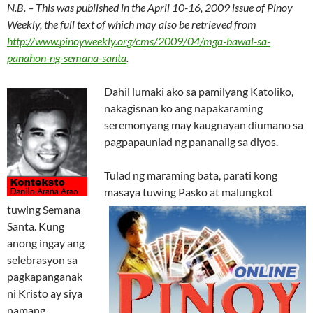
N.B. – This was published in the April 10-16, 2009 issue of Pinoy
Weekly, the full text of which may also be retrieved from
http://www.pinoyweekly.org/cms/2009/04/mga-bawal-sa-
panahon-ng-semana-santa
.
Dahil lumaki ako sa pamilyang Katoliko,
nakagisnan ko ang napakaraming
seremonyang may kaugnayan diumano sa
pagpapaunlad ng pananalig sa diyos.
Tulad ng maraming bata, parati kong
masaya tuwing Pasko at malungkot
tuwing Semana
Santa. Kung
anong ingay ang
selebrasyon sa
pagkapanganak
ni Kristo ay siya
namang