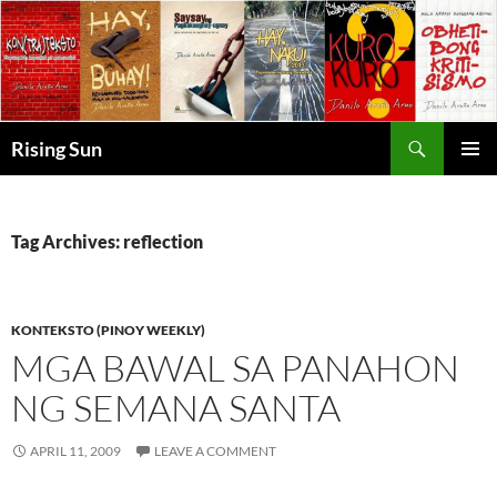
Skip
to
content
Search
Rising Sun
PRIMAR
MENU
Tag Archives: reflection
KONTEKSTO (PINOY WEEKLY)
MGA BAWAL SA PANAHON
NG SEMANA SANTA
APRIL 11, 2009
LEAVE A COMMENT