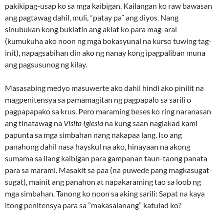
pakikipag-usap ko sa mga kaibigan. Kailangan ko raw bawasan
ang pagtawag dahil, muli, ”patay pa” ang diyos. Nang
sinubukan kong buklatin ang aklat ko para mag-aral
(kumukuha ako noon ng mga bokasyunal na kurso tuwing tag-
init), napagsabihan din ako ng nanay kong ipagpaliban muna
ang pagsusunog ng kilay.
Masasabing medyo masuwerte ako dahil hindi ako pinilit na
magpenitensya sa pamamagitan ng pagpapalo sa sarili o
pagpapapako sa krus. Pero maraming beses ko ring naranasan
ang tinatawag na
Visita Iglesia
na kung saan naglakad kami
papunta sa mga simbahan nang nakapaa lang. Ito ang
panahong dahil nasa hayskul na ako, hinayaan na akong
sumama sa ilang kaibigan para gampanan taun-taong panata
para sa marami. Masakit sa paa (na puwede pang magkasugat-
sugat), mainit ang panahon at napakaraming tao sa loob ng
mga simbahan. Tanong ko noon sa aking sarili: Sapat na kaya
itong penitensya para sa ”makasalanang” katulad ko?