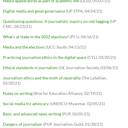
Media appearances as part of academic life
(DLSU, 05/07/21)
Digital media and good governance
(UP STPA, 04/24/21)
Questioning questions: A journalistic inquiry on red-tagging
(UP
CMC, 04/23/21)
What's at stake in the 2022 elections?
(PCU, 04/16/21)
Media and the elections
(UCC-South, 04/13/21)
Practicing journalism ethics in the digital space
(CYLI, 03/20/21)
Ethical standards in journalism
(UE Journalism Society, 03/06/21)
Journalism ethics and the myth of neutrality
(The LaSallian,
02/20/21)
Notes on writing
(Rise for Education Alliance, 02/19/21)
Social media for advocacy
(UNESCO-Myanmar, 02/05/21)
Basic and advanced news writing
(PUP, 02/05/21)
Dangers of journalism
(PUP Journalism Guild, 01/28/21)