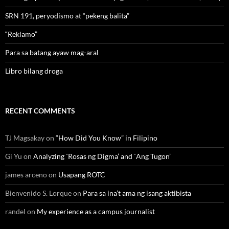
SRN 191, peryodismo at “pekeng balita”
“Reklamo”
Para sa batang ayaw mag-aral
Libro bilang droga
RECENT COMMENTS
TJ Magsakay
on
“How Did You Know” in Filipino
Gi Yu
on
Analyzing `Rosas ng Digma’ and `Ang Tugon’
james arceno
on
Usapang ROTC
Bienvenido S. Lorque
on
Para sa ina’t ama ng isang aktibista
randel
on
My experience as a campus journalist