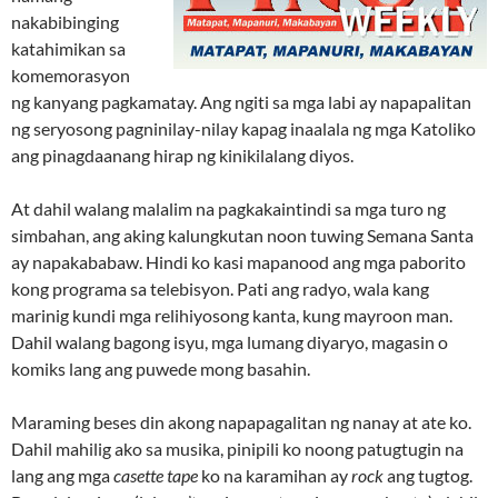
nakabibinging
katahimikan sa
komemorasyon
ng kanyang pagkamatay. Ang ngiti sa mga labi ay napapalitan
ng seryosong pagninilay-nilay kapag inaalala ng mga Katoliko
ang pinagdaanang hirap ng kinikilalang diyos.
At dahil walang malalim na pagkakaintindi sa mga turo ng
simbahan, ang aking kalungkutan noon tuwing Semana Santa
ay napakababaw. Hindi ko kasi mapanood ang mga paborito
kong programa sa telebisyon. Pati ang radyo, wala kang
marinig kundi mga relihiyosong kanta, kung mayroon man.
Dahil walang bagong isyu, mga lumang diyaryo, magasin o
komiks lang ang puwede mong basahin.
Maraming beses din akong napapagalitan ng nanay at ate ko.
Dahil mahilig ako sa musika, pinipili ko noong patugtugin na
lang ang mga
casette tape
ko na karamihan ay
rock
ang tugtog.