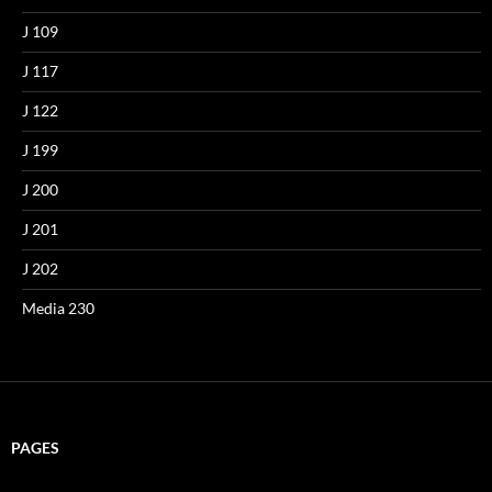
J 109
J 117
J 122
J 199
J 200
J 201
J 202
Media 230
PAGES