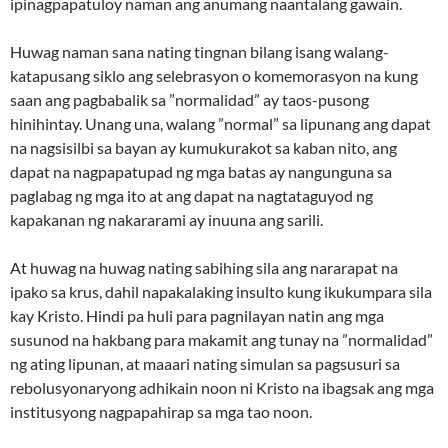
ipinagpapatuloy naman ang anumang naantalang gawain.
Huwag naman sana nating tingnan bilang isang walang-
katapusang siklo ang selebrasyon o komemorasyon na kung
saan ang pagbabalik sa ”normalidad” ay taos-pusong
hinihintay. Unang una, walang ”normal” sa lipunang ang dapat
na nagsisilbi sa bayan ay kumukurakot sa kaban nito, ang
dapat na nagpapatupad ng mga batas ay nangunguna sa
paglabag ng mga ito at ang dapat na nagtataguyod ng
kapakanan ng nakararami ay inuuna ang sarili.
At huwag na huwag nating sabihing sila ang nararapat na
ipako sa krus, dahil napakalaking insulto kung ikukumpara sila
kay Kristo. Hindi pa huli para pagnilayan natin ang mga
susunod na hakbang para makamit ang tunay na ”normalidad”
ng ating lipunan, at maaari nating simulan sa pagsusuri sa
rebolusyonaryong adhikain noon ni Kristo na ibagsak ang mga
institusyong nagpapahirap sa mga tao noon.