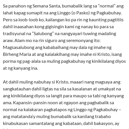
Sa panahon ng Semana Santa, bumabalik lang sa ”normal” ang
lahat kapag sumapit na ang Linggo (o Pasko) ng Pagkabuhay.
Pero sa loob-loob ko, kailangan ko pa rin ng kaunting pagtitiis
dahil inaasahan kong gigisingin kami ng nanay ko para sa
tradisyunal na ”Salubong” na nangyayari tuwing madaling
araw. Alam mo na rin siguro ang seremonyang ito:
Magsasalubong ang kababaihang may dala ng imahe ng
Birheng Maria at ang kalalakihang may imahe ni Kristo, isang
porma ng pag-alala sa muling pagkabuhay ng kinikilalang diyos
at ng kanyang ina.
At dahil muling nabuhay si Kristo, maaari nang magsaya ang
sangkatauhan dahil ligtas na sila sa kasalanan at umakyat na
ang kinikilalang diyos sa langit para maupo sa tabi ng kanyang
ama. Kapansin-pansin noon at ngayon ang pagbabalik sa
normal na kalakaran pagkatapos ng Linggo ng Pagkabuhay –
ang matatanda’y muling bumabalik sa kanilang trabaho
kinabukasan samantalang ang kabataan, dahil bakasyon, ay