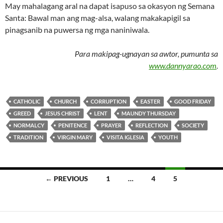
May mahalagang aral na dapat isapuso sa okasyon ng Semana
Santa: Bawal man ang mag-alsa, walang makakapigil sa
pinagsanib na puwersa ng mga naniniwala.
Para makipag-ugnayan sa awtor, pumunta sa
www.dannyarao.com
.
CATHOLIC
CHURCH
CORRUPTION
EASTER
GOOD FRIDAY
GREED
JESUS CHRIST
LENT
MAUNDY THURSDAY
NORMALCY
PENITENCE
PRAYER
REFLECTION
SOCIETY
TRADITION
VIRGIN MARY
VISITA IGLESIA
YOUTH
Posts
← PREVIOUS
1
…
4
5
navigation