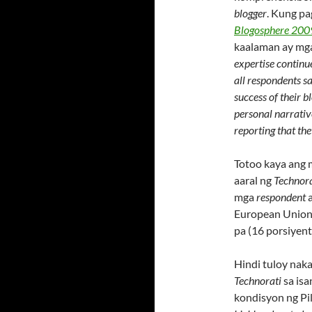
blogger
. Kung p
Blogosphere 200
kaalaman ay mga
expertise continu
all respondents s
success of their 
personal narrativ
reporting that th
Totoo kaya ang m
aaral ng
Technora
mga
respondent
a
European Union (
pa (16 porsiyent
Hindi tuloy nak
Technorati
sa isa
kondisyon ng Pil