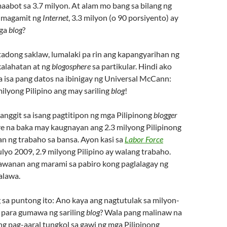
aabot sa 3.7 milyon. At alam mo bang sa bilang ng
umagamit ng
Internet
, 3.3 milyon (o 90 porsiyento) ay
mga
blog
?
itadong saklaw, lumalaki pa rin ang kapangyarihan ng
alahatan at ng
blogosphere
sa partikular. Hindi ako
 isa pang datos na ibinigay ng Universal McCann:
ilyong Pilipino ang may sariling
blog
!
anggit sa isang pagtitipon ng mga Pilipinong
blogger
 na baka may kaugnayan ang 2.3 milyong Pilipinong
n ng trabaho sa bansa. Ayon kasi sa
Labor Force
yo 2009, 2.9 milyong Pilipino ay walang trabaho.
awanan ang marami sa pabiro kong paglalagay ng
alawa.
 sa puntong ito: Ano kaya ang nagtutulak sa milyon-
o para gumawa ng sariling
blog
? Wala pang malinaw na
 pag-aaral tungkol sa gawi ng mga Pilipinong