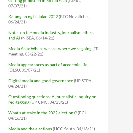
Getting published in Media Asia
(AMIC,
07/07/21)
Katangian ng Halalan 2022
(BEC Novaliches,
06/24/21)
Notes on the media industry, journalism ethics
and AI
(NISEA, 06/14/21)
Media Asia: Where we are, where we're going
(EB
meeting, 05/22/21)
Media appearances as part of academic life
(DLSU, 05/07/21)
Digital media and good governance
(UP STPA,
04/24/21)
Questioning questions: A journalistic inquiry on
red-tagging
(UP CMC, 04/23/21)
What's at stake in the 2022 elections?
(PCU,
04/16/21)
Media and the elections
(UCC-South, 04/13/21)