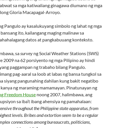
abwat sa mga katiwaliang ginagawa diumano ng mga
long Gloria Macapagal-Arroyo.
ng Pangulo ay kasalukuyang simbolo ng lahat ng mga
 bansang ito, kailangang maging malinaw sa
ahahalagang datos at pangkabuuang konteksto.
limbawa, sa
survey
ng Social Weather Stations (SWS)
 2009 na 62 porsiyento ng mga Pilipino
ay hindi
yang paggampan ng trabaho bilang Pangulo.
mang pag-aaral sa loob at labas ng bansa tungkol sa
na siyang pangunahing dahilan kung bakit negatibo
sa kanya ng maraming mamamayan. Pinatunayan ng
 ng Freedom House
noong 2007, halimbawa, ang
psiyon sa iba’t ibang ahensiya ng pamahalaan:
tensive throughout the Philippine state apparatus, from
highest levels. Bribes and extortion seem to be a regular
mplex connections among bureaucrats, politicians,