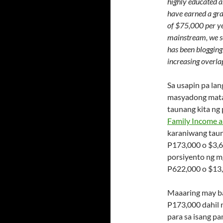
highly educated a
have earned a gr
of $75,000 per yea
mainstream, we se
has been blogging
increasing overl
Sa usapin pa lan
masyadong mataa
taunang kita ng
Family Income a
karaniwang taun
P173,000 o $3,6
porsiyento ng mg
P622,000 o $13,
Maaaring may ba
P173,000 dahil 
para sa isang pa