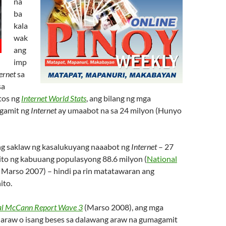
na
ba
kala
wak
ang
imp
ernet
sa
sa
tos ng
Internet World Stats
, ang bilang ng mga
agamit ng
Internet
ay umaabot na sa 24 milyon (Hunyo
g saklaw ng kasalukuyang naaabot ng
Internet
– 27
 ito ng kabuuang populasyong 88.6 milyon (
National
, Marso 2007) – hindi pa rin matatawaran ang
ito.
al McCann Report Wave 3
(Marso 2008), ang mga
-araw o isang beses sa dalawang araw na gumagamit