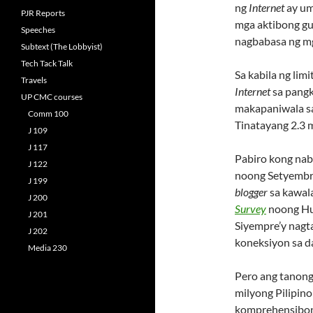
ng
Internet
ay um
PJR Reports
mga aktibong g
Speeches
nagbabasa ng 
Subtext (The Lobbyist)
Tech Tack Talk
Sa kabila ng lim
Travels
Internet
sa pangk
UP CMC courses
makapaniwala sa
Comm 100
Tinatayang 2.3 m
J 109
J 117
Pabiro kong nab
J 122
noong Setyembre
J 199
blogger
sa kawala
J 200
Survey
noong Hul
J 201
Siyempre’y nagt
J 202
koneksiyon sa d
Media 230
Pero ang tanong
milyong Pilipin
komprehensibong