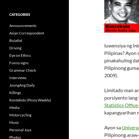
CATEGORIES
Announcements
Asian Correspondent
Bulatlat
luwensiya ng
Int
Driving
Pilipinas? Ayon 
Eye on Ethics
pinakahuling da
Funny signs
Pilipinong gum
Grammar Check
2009).
Interviews
JoongAng Daily
Limitado man an
Killings
porsiyento lang
Konteksto (Pinoy Weekly)
Statistics Office
Media
kapangyarihan n
Motorcycling
Music
Ayon sa
Univers
Personal Joys
Pilipinong araw
Photos