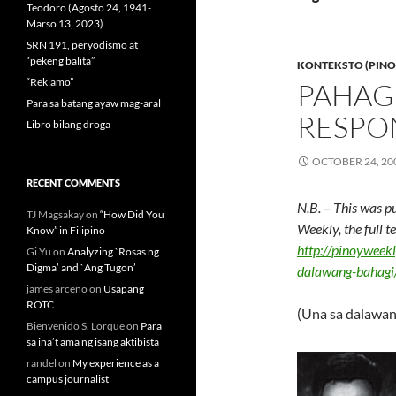
Teodoro (Agosto 24, 1941-
Marso 13, 2023)
SRN 191, peryodismo at
“pekeng balita”
KONTEKSTO (PINO
“Reklamo”
PAHAG
Para sa batang ayaw mag-aral
RESPO
Libro bilang droga
OCTOBER 24, 20
RECENT COMMENTS
N.B. – This was p
TJ Magsakay
on
“How Did You
Weekly, the full 
Know” in Filipino
http://pinoyweek
Gi Yu
on
Analyzing `Rosas ng
Digma’ and `Ang Tugon’
dalawang-bahagi
james arceno
on
Usapang
ROTC
(Una sa dalawan
Bienvenido S. Lorque
on
Para
sa ina’t ama ng isang aktibista
randel
on
My experience as a
campus journalist