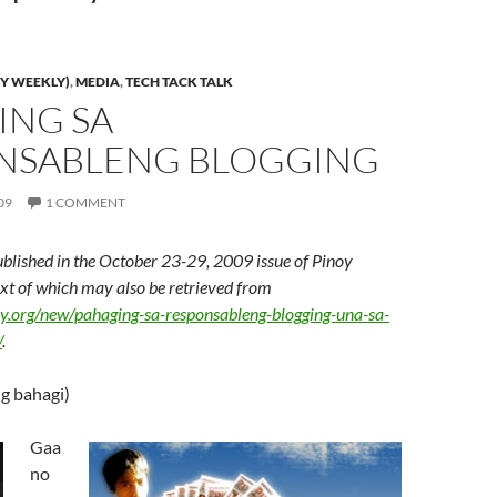
Y WEEKLY)
,
MEDIA
,
TECH TACK TALK
ING SA
NSABLENG BLOGGING
09
1 COMMENT
ublished in the October 23-29, 2009 issue of Pinoy
text of which may also be retrieved from
ly.org/new/pahaging-sa-responsableng-blogging-una-sa-
/
.
g bahagi)
Gaa
no