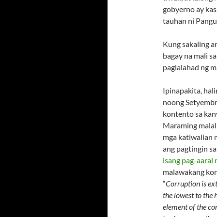
gobyerno ay kas
tauhan ni Pangu
Kung sakaling a
bagay na mali sa
paglalahad ng m
Ipinapakita, ha
noong Setyembre
kontento sa kan
Maraming malali
mga katiwalian 
ang pagtingin 
isang pag-aaral
malawakang koru
“
Corruption is ex
the lowest to the 
element of the co