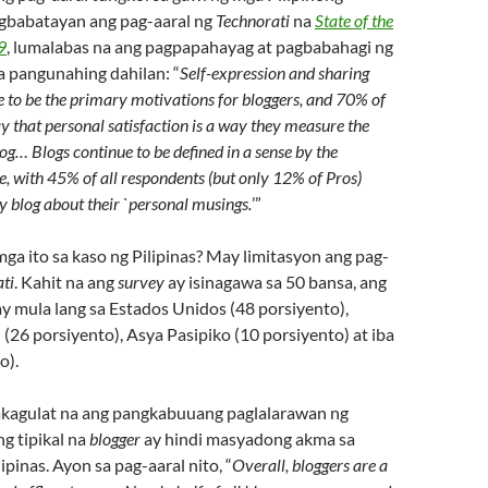
agbabatayan ang pag-aaral ng
Technorati
na
State of the
9
, lumalabas na ang pagpapahayag at pagbabahagi ng
 pangunahing dahilan: “
Self-expression and sharing
e to be the primary motivations for bloggers, and 70% of
ay that personal satisfaction is a way they measure the
blog…
Blogs continue to be defined in a sense by the
e, with 45% of all respondents (but only 12% of Pros)
ey blog about their `personal musings.
’”
ga ito sa kaso ng Pilipinas? May limitasyon ang pag-
ti
. Kahit na ang
survey
ay isinagawa sa 50 bansa, ang
y mula lang sa Estados Unidos (48 porsiyento),
26 porsiyento), Asya Pasipiko (10 porsiyento) at iba
o).
akagulat na ang pangkabuuang paglalarawan ng
ng tipikal na
blogger
ay hindi masyadong akma sa
ipinas. Ayon sa pag-aaral nito, “
Overall, bloggers are a