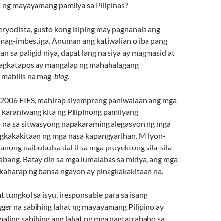
a ng mayayamang pamilya sa Pilipinas?
eryodista, gusto kong isiping may pagnanais ang
mag-imbestiga. Anuman ang katiwalian o iba pang
n sa paligid niya, dapat lang na siya ay magmasid at
pagkatapos ay mangalap ng mahahalagang
mabilis na mag-
blog
.
 2006 FIES, mahirap siyempreng paniwalaan ang mga
 karaniwang kita ng Pilipinong pamilyang
 na sa sitwasyong napakaraming alegasyon ng mga
agkakakitaan ng mga nasa kapangyarihan. Milyon-
anong naibubulsa dahil sa mga proyektong sila-sila
nabang. Batay din sa mga lumalabas sa midya, ang mga
kaharap ng bansa ngayon ay pinagkakakitaan na.
t tungkol sa isyu, iresponsable para sa isang
gger
na sabihing lahat ng mayayamang Pilipino ay
g maling sabihing ang lahat ng mga nagtatrabaho sa