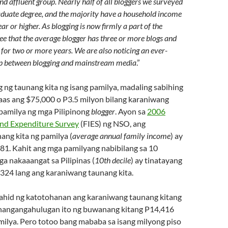
nd affluent group. Nearly half of all bloggers we surveyed
aduate degree, and the majority have a household income
r or higher. As blogging is now firmly a part of the
e that the average blogger has three or more blogs and
 for two or more years. We are also noticing an ever-
ap between blogging and mainstream media
.”
g ng taunang kita ng isang pamilya, madaling sabihing
s ang $75,000 o P3.5 milyon bilang karaniwang
 pamilya ng mga Pilipinong
blogger
. Ayon sa
2006
nd Expenditure Survey
(FIES) ng NSO, ang
ang kita ng pamilya (
average annual family income
) ay
81. Kahit ang mga pamilyang nabibilang sa 10
a nakaaangat sa Pilipinas (
10th decile
) ay tinatayang
324 lang ang karaniwang taunang kita.
hid ng katotohanan ang karaniwang taunang kitang
nangangahulugan ito ng buwanang kitang P14,416
milya. Pero totoo bang mababa sa isang milyong piso