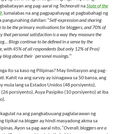
agbabatayan ang pag-aaral ng
Technorati
na
State of the
9
, lumalabas na ang pagpapahayag at pagbabahagi ng
 pangunahing dahilan: “
Self-expression and sharing
e to be the primary motivations for bloggers, and 70% of
ay that personal satisfaction is a way they measure the
blog…
Blogs continue to be defined in a sense by the
e, with 45% of all respondents (but only 12% of Pros)
ey blog about their `personal musings.
’”
ga ito sa kaso ng Pilipinas? May limitasyon ang pag-
ti
. Kahit na ang
survey
ay isinagawa sa 50 bansa, ang
y mula lang sa Estados Unidos (48 porsiyento),
26 porsiyento), Asya Pasipiko (10 porsiyento) at iba
o).
akagulat na ang pangkabuuang paglalarawan ng
ng tipikal na
blogger
ay hindi masyadong akma sa
ipinas. Ayon sa pag-aaral nito, “
Overall, bloggers are a