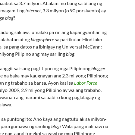
aabot sa 3.7 milyon. At alam mo bang sa bilang ng
umagamit ng
Internet
, 3.3 milyon (o 90 porsiyento) ay
mga
blog
?
itadong saklaw, lumalaki pa rin ang kapangyarihan ng
alahatan at ng
blogosphere
sa partikular. Hindi ako
 isa pang datos na ibinigay ng Universal McCann:
ilyong Pilipino ang may sariling
blog
!
anggit sa isang pagtitipon ng mga Pilipinong
blogger
 na baka may kaugnayan ang 2.3 milyong Pilipinong
n ng trabaho sa bansa. Ayon kasi sa
Labor Force
yo 2009, 2.9 milyong Pilipino ay walang trabaho.
awanan ang marami sa pabiro kong paglalagay ng
alawa.
 sa puntong ito: Ano kaya ang nagtutulak sa milyon-
o para gumawa ng sariling
blog
? Wala pang malinaw na
 pag-aaral tungkol sa gawi ng mga Pilipinong