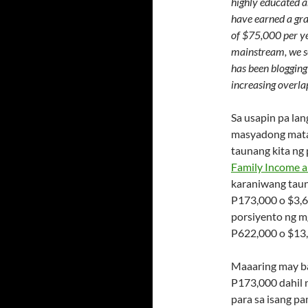
highly educated a
have earned a gr
of $75,000 per yea
mainstream, we se
has been blogging
increasing overl
Sa usapin pa lan
masyadong mataa
taunang kita ng
Family Income a
karaniwang taun
P173,000 o $3,6
porsiyento ng mg
P622,000 o $13,
Maaaring may ba
P173,000 dahil 
para sa isang pa