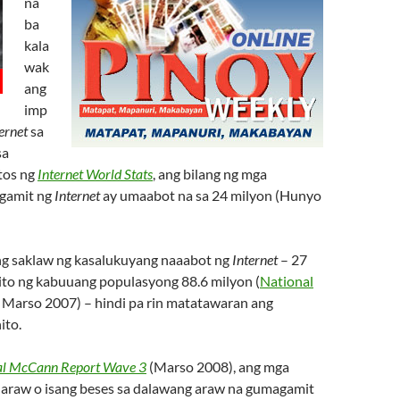
na
ba
kala
wak
ang
imp
ernet
sa
sa
tos ng
Internet World Stats
, ang bilang ng mga
agamit ng
Internet
ay umaabot na sa 24 milyon (Hunyo
g saklaw ng kasalukuyang naaabot ng
Internet
– 27
 ito ng kabuuang populasyong 88.6 milyon (
National
, Marso 2007) – hindi pa rin matatawaran ang
ito.
al McCann Report Wave 3
(Marso 2008), ang mga
-araw o isang beses sa dalawang araw na gumagamit