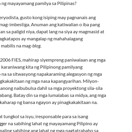
a ng mayayamang pamilya sa Pilipinas?
eryodista, gusto kong isiping may pagnanais ang
mag-imbestiga. Anuman ang katiwalian o iba pang
n sa paligid niya, dapat lang na siya ay magmasid at
pagkatapos ay mangalap ng mahahalagang
mabilis na mag-
blog
.
 2006 FIES, mahirap siyempreng paniwalaan ang mga
 karaniwang kita ng Pilipinong pamilyang
 na sa sitwasyong napakaraming alegasyon ng mga
agkakakitaan ng mga nasa kapangyarihan. Milyon-
anong naibubulsa dahil sa mga proyektong sila-sila
nabang. Batay din sa mga lumalabas sa midya, ang mga
kaharap ng bansa ngayon ay pinagkakakitaan na.
t tungkol sa isyu, iresponsable para sa isang
gger
na sabihing lahat ng mayayamang Pilipino ay
g maling sabihing ang lahat ng mga nagtatrabaho sa