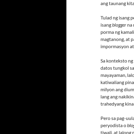
ang taunang kit
Tulad ng isang p
isang
blogger
na 
porma ng kamalia
magtanong, at 
impormasyon at 
Sa konteksto ng
datos tungkol sa
mayayaman, lalo
katiwaliang pin
milyon ang dium
lang ang nakiki
trahedyang kina
Pero sa pag-uula
peryodista o
blo
tiwali, at lalon