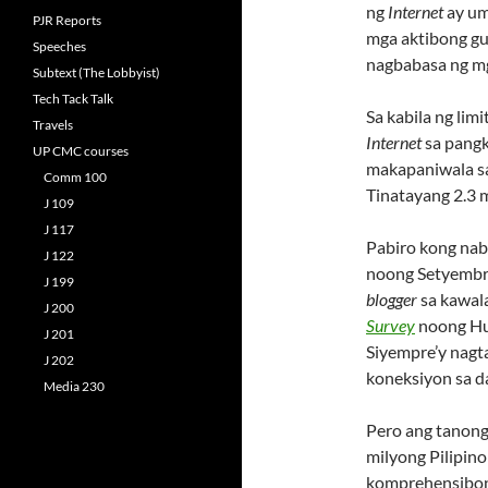
ng
Internet
ay um
PJR Reports
mga aktibong g
Speeches
nagbabasa ng 
Subtext (The Lobbyist)
Tech Tack Talk
Sa kabila ng lim
Travels
Internet
sa pangk
UP CMC courses
makapaniwala sa
Comm 100
Tinatayang 2.3 m
J 109
J 117
Pabiro kong nab
J 122
noong Setyembre
J 199
blogger
sa kawala
J 200
Survey
noong Hul
J 201
Siyempre’y nagt
J 202
koneksiyon sa d
Media 230
Pero ang tanong
milyong Pilipin
komprehensibong