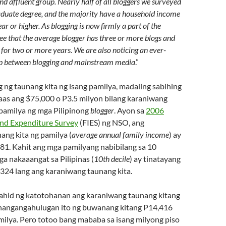
nd affluent group. Nearly half of all bloggers we surveyed
aduate degree, and the majority have a household income
r or higher. As blogging is now firmly a part of the
e that the average blogger has three or more blogs and
 for two or more years. We are also noticing an ever-
ap between blogging and mainstream media
.”
g ng taunang kita ng isang pamilya, madaling sabihing
s ang $75,000 o P3.5 milyon bilang karaniwang
 pamilya ng mga Pilipinong
blogger
. Ayon sa
2006
nd Expenditure Survey
(FIES) ng NSO, ang
ang kita ng pamilya (
average annual family income
) ay
81. Kahit ang mga pamilyang nabibilang sa 10
a nakaaangat sa Pilipinas (
10th decile
) ay tinatayang
324 lang ang karaniwang taunang kita.
hid ng katotohanan ang karaniwang taunang kitang
nangangahulugan ito ng buwanang kitang P14,416
milya. Pero totoo bang mababa sa isang milyong piso