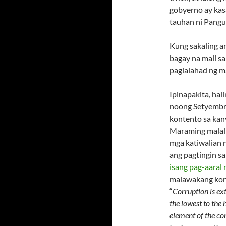
gobyerno ay kas
tauhan ni Pangu
Kung sakaling a
bagay na mali sa
paglalahad ng m
Ipinapakita, ha
noong Setyembre
kontento sa kan
Maraming malali
mga katiwalian 
ang pagtingin 
isang pag-aaral
malawakang koru
“
Corruption is ex
the lowest to the 
element of the co