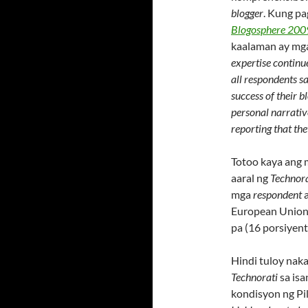
blogger
. Kung p
Blogosphere 200
kaalaman ay mga
expertise continu
all respondents s
success of their 
personal narrativ
reporting that th
Totoo kaya ang m
aaral ng
Technora
mga
respondent
a
European Union (
pa (16 porsiyent
Hindi tuloy nak
Technorati
sa isa
kondisyon ng Pil