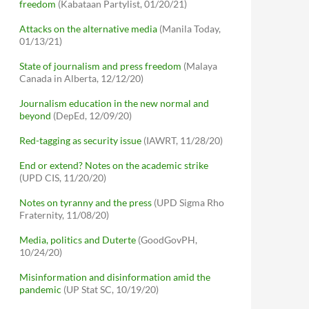
freedom
(Kabataan Partylist, 01/20/21)
Attacks on the alternative media
(Manila Today,
01/13/21)
State of journalism and press freedom
(Malaya
Canada in Alberta, 12/12/20)
Journalism education in the new normal and
beyond
(DepEd, 12/09/20)
Red-tagging as security issue
(IAWRT, 11/28/20)
End or extend? Notes on the academic strike
(UPD CIS, 11/20/20)
Notes on tyranny and the press
(UPD Sigma Rho
Fraternity, 11/08/20)
Media, politics and Duterte
(GoodGovPH,
10/24/20)
Misinformation and disinformation amid the
pandemic
(UP Stat SC, 10/19/20)