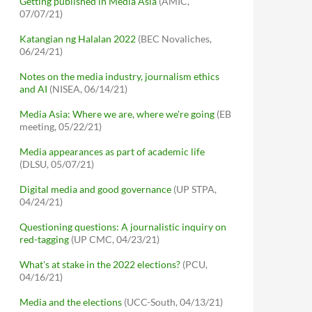
Getting published in Media Asia
(AMIC,
07/07/21)
Katangian ng Halalan 2022
(BEC Novaliches,
06/24/21)
Notes on the media industry, journalism ethics
and AI
(NISEA, 06/14/21)
Media Asia: Where we are, where we're going
(EB
meeting, 05/22/21)
Media appearances as part of academic life
(DLSU, 05/07/21)
Digital media and good governance
(UP STPA,
04/24/21)
Questioning questions: A journalistic inquiry on
red-tagging
(UP CMC, 04/23/21)
What's at stake in the 2022 elections?
(PCU,
04/16/21)
Media and the elections
(UCC-South, 04/13/21)