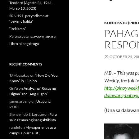
Teodoro (Agosto 24, 1941-
Marso 13, 2023)
SRN 191, peryodismo at
“pekeng balita”
KONTEKSTO (PINO
“Reklamo”
PAHAG
Para sa batang ayaw mag-aral
RESPO
Libro bilang droga
OCTOBER 24, 20
RECENT COMMENTS
N.B. – This was p
TJ Magsakay
on
“How Did You
Weekly, the full 
Know” in Filipino
http://pinoyweek
Gi Yu
on
Analyzing `Rosas ng
Digma’ and `Ang Tugon’
dalawang-bahagi
james arceno
on
Usapang
ROTC
(Una sa dalawan
Bienvenido S. Lorque
on
Para
sa ina’t ama ng isang aktibista
randel
on
My experience as a
campus journalist