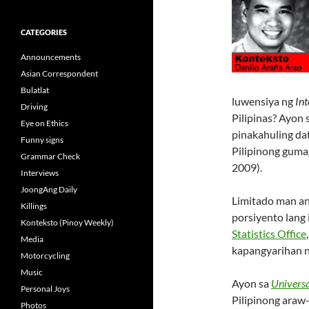
CATEGORIES
Announcements
Asian Correspondent
Bulatlat
luwensiya ng
Int
Driving
Pilipinas? Ayon 
Eye on Ethics
pinakahuling da
Funny signs
Pilipinong gum
Grammar Check
2009).
Interviews
JoongAng Daily
Limitado man an
Killings
porsiyento lang
Konteksto (Pinoy Weekly)
Statistics Office
Media
kapangyarihan n
Motorcycling
Music
Ayon sa
Univers
Personal Joys
Pilipinong araw
Photos