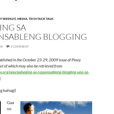
Y WEEKLY)
,
MEDIA
,
TECH TACK TALK
ING SA
NSABLENG BLOGGING
09
1 COMMENT
ublished in the October 23-29, 2009 issue of Pinoy
text of which may also be retrieved from
ly.org/new/pahaging-sa-responsableng-blogging-una-sa-
/
.
g bahagi)
Gaa
no