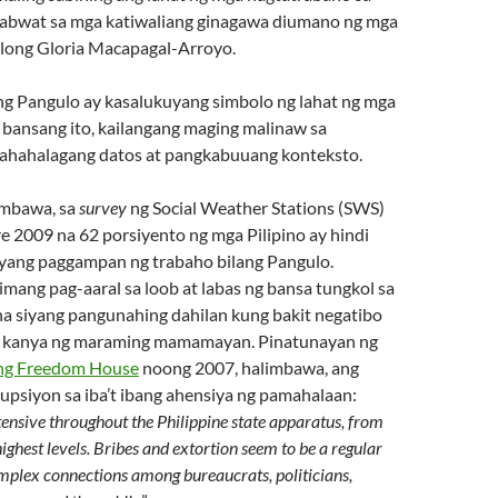
abwat sa mga katiwaliang ginagawa diumano ng mga
long Gloria Macapagal-Arroyo.
ng Pangulo ay kasalukuyang simbolo ng lahat ng mga
 bansang ito, kailangang maging malinaw sa
ahahalagang datos at pangkabuuang konteksto.
limbawa, sa
survey
ng Social Weather Stations (SWS)
 2009 na 62 porsiyento ng mga Pilipino
ay hindi
yang paggampan ng trabaho bilang Pangulo.
mang pag-aaral sa loob at labas ng bansa tungkol sa
na siyang pangunahing dahilan kung bakit negatibo
sa kanya ng maraming mamamayan. Pinatunayan ng
 ng Freedom House
noong 2007, halimbawa, ang
psiyon sa iba’t ibang ahensiya ng pamahalaan:
tensive throughout the Philippine state apparatus, from
highest levels. Bribes and extortion seem to be a regular
mplex connections among bureaucrats, politicians,