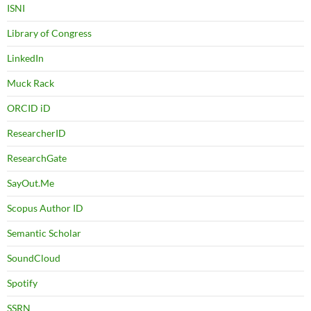
ISNI
Library of Congress
LinkedIn
Muck Rack
ORCID iD
ResearcherID
ResearchGate
SayOut.Me
Scopus Author ID
Semantic Scholar
SoundCloud
Spotify
SSRN