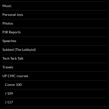
Music
Personal Joys
Photos
PJR Reports
Speeches
Subtext (The Lobbyist)
Tech Tack Talk
Travels
UP CMC courses
Comm 100
J 109
J 117