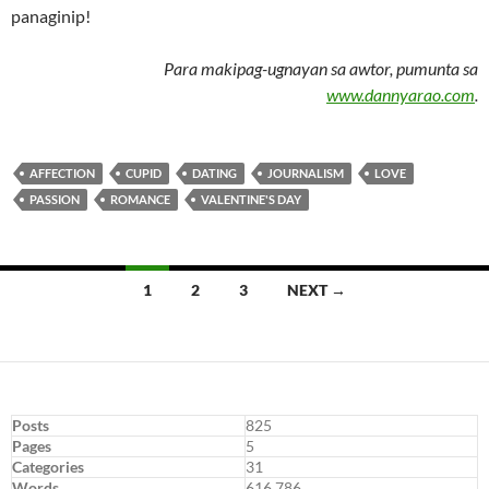
panaginip!
Para makipag-ugnayan sa awtor, pumunta sa
www.dannyarao.com
.
AFFECTION
CUPID
DATING
JOURNALISM
LOVE
PASSION
ROMANCE
VALENTINE'S DAY
Posts
1
2
3
NEXT →
navigation
Posts
825
Pages
5
Categories
31
Words
616,786