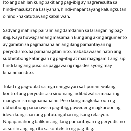
Ito ang dahilan kung bakit ang pag-ibig ay nagreresulta sa
hindi-masukat na kasiyahan, hindi-mapantayang kalungkutan
o hindi-nakatutuwang kabaliwan.
Sadyang mahirap pairalin ang damdamin sa larangan ng pag-
ibig. Kaya huwag sanang masamain kung ang aking argumento
ay gamitin sa pagmamahalan ang ilang pamantayan ng
peryodismo. Sa pamamagitan nito, mababawasan natin ang
subhetibong katangian ng pag-ibig at mas magagamit ang isip,
hindi lang ang puso, sa paggawa ng mga desisyong may
kinalaman dito.
Tulad ng pag-uulat sa mga nangyayari sa lipunan, walang
kontrol ang peryodista o sinumang indibidwal sa maaaring
mangyari sa nagmamahalan. Pero kung magkakaroon ng
obhetibong pananaw sa pag-ibig, puwedeng magkaroon ng
ideya kung saan ang patutunguhan ng isang relasyon.
Napapanahong balikan ang ilang pamantayan ng peryodismo
at suriin ang mga ito sa konteksto ng pag-ibig.