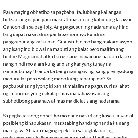
Para maging obhetibo sa pagbabalita, lubhang kailangan
buksan ang isipan para makita’t masuri ang kabuuang larawan.
Ganoon din sa pag-ibig. Ang pagsusuri ng nadarama ay hindi
lang dapat nakatali sa panlabas na anyo kundi sa
pangkabuuang katauhan. Gugustuhin mo bang makarelasyon
ang isang indibidwal na maputi ang balat pero maitim ang
budhi? Magmamahal ka ba ng isang mayamang babae o lalaki
nang hindi mo alam kung ano ang kanyang tunay na
ikinabubuhay? Handa ka bang manligaw ng isang premyadong
manunulat pero walang modo kung kaharap mo? Sa
pagbubukas ng iyong isipan at malalim na pagsusuri sa lahat
ng impormasyong nakalap, mas mababawasan ang
subhetibong pananaw at mas makikilatis ang nadarama.
Sa pagkakataong obhetibo mo nang nasuri ang kasalukuyan at
posibleng kinabukasan, masasabing handang handa ka nang
manligaw. At para maging epektibo sa paglalahad ng
nadarama, mas kailangang maging direkta. Hindi ba’t ganito