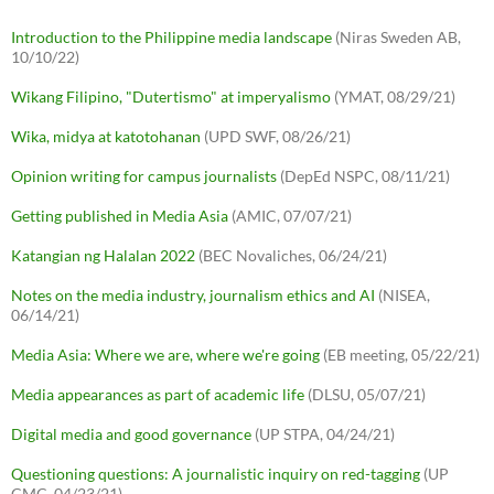
Introduction to the Philippine media landscape
(Niras Sweden AB,
10/10/22)
Wikang Filipino, "Dutertismo" at imperyalismo
(YMAT, 08/29/21)
Wika, midya at katotohanan
(UPD SWF, 08/26/21)
Opinion writing for campus journalists
(DepEd NSPC, 08/11/21)
Getting published in Media Asia
(AMIC, 07/07/21)
Katangian ng Halalan 2022
(BEC Novaliches, 06/24/21)
Notes on the media industry, journalism ethics and AI
(NISEA,
06/14/21)
Media Asia: Where we are, where we're going
(EB meeting, 05/22/21)
Media appearances as part of academic life
(DLSU, 05/07/21)
Digital media and good governance
(UP STPA, 04/24/21)
Questioning questions: A journalistic inquiry on red-tagging
(UP
CMC, 04/23/21)