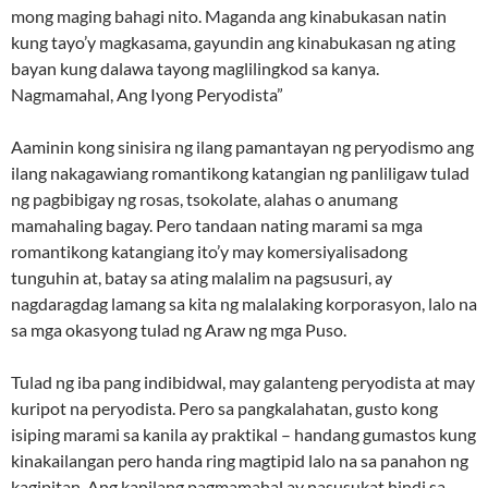
mong maging bahagi nito. Maganda ang kinabukasan natin
kung tayo’y magkasama, gayundin ang kinabukasan ng ating
bayan kung dalawa tayong maglilingkod sa kanya.
Nagmamahal, Ang Iyong Peryodista”
Aaminin kong sinisira ng ilang pamantayan ng peryodismo ang
ilang nakagawiang romantikong katangian ng panliligaw tulad
ng pagbibigay ng rosas, tsokolate, alahas o anumang
mamahaling bagay. Pero tandaan nating marami sa mga
romantikong katangiang ito’y may komersiyalisadong
tunguhin at, batay sa ating malalim na pagsusuri, ay
nagdaragdag lamang sa kita ng malalaking korporasyon, lalo na
sa mga okasyong tulad ng Araw ng mga Puso.
Tulad ng iba pang indibidwal, may galanteng peryodista at may
kuripot na peryodista. Pero sa pangkalahatan, gusto kong
isiping marami sa kanila ay praktikal – handang gumastos kung
kinakailangan pero handa ring magtipid lalo na sa panahon ng
kagipitan. Ang kanilang pagmamahal ay nasusukat hindi sa