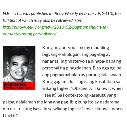
N.B. – This was published in Pinoy Weekly (February 9, 2013), the
full text of which may also be retrieved from
http://pinoyweekly.org/new/2013/02/pagmamahalan-sa-
pamantayan-ng-peryodismo/
.
Kung ang peryodismo ay madaling
bigyang-kahulugan, ang pag-ibig ay
nananatiling misteryo sa hinaba-haba ng
personal na pinagdaanan. Biro nga ng iba,
ang pagmamahalan ay parang kalaswaan.
Kung gagamit kasi ng isang kasabihan sa
wikang Ingles: “Obscenity: I know it when
I see it.” Sa konteksto ng kasalukuyang
paksa, nalalaman mo lang ang pag-ibig kung ito ay nadarama
mo na – o kung isasalin sa wikang Ingles: “Love. I know it when
I feel it.”