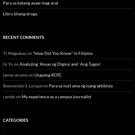
Para sa batang ayaw mag-aral
Libro bilang droga
RECENT COMMENTS
TJ Magsakay
on
“How Did You Know” in Filipino
Gi Yu
on
Analyzing `Rosas ng Digma’ and `Ang Tugon’
james arceno
on
Usapang ROTC
Bienvenido S. Lorque
on
Para sa ina’t ama ng isang aktibista
randel
on
My experience as a campus journalist
CATEGORIES