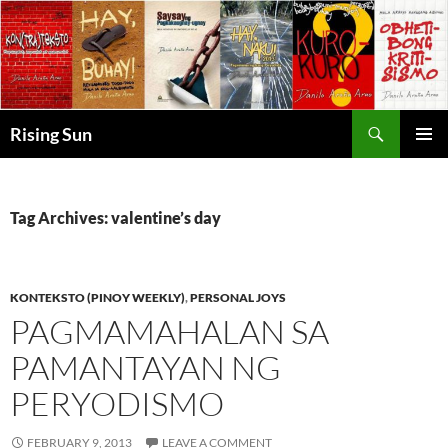
Skip
to
content
Search
Rising Sun
PRIMAR
MENU
Tag Archives: valentine’s day
KONTEKSTO (PINOY WEEKLY)
,
PERSONAL JOYS
PAGMAMAHALAN SA
PAMANTAYAN NG
PERYODISMO
FEBRUARY 9, 2013
LEAVE A COMMENT