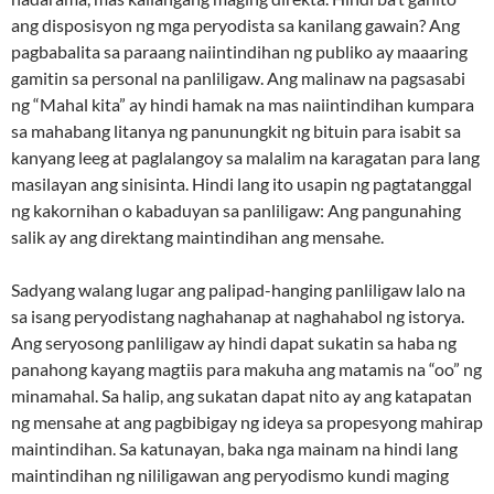
ang disposisyon ng mga peryodista sa kanilang gawain? Ang
pagbabalita sa paraang naiintindihan ng publiko ay maaaring
gamitin sa personal na panliligaw. Ang malinaw na pagsasabi
ng “Mahal kita” ay hindi hamak na mas naiintindihan kumpara
sa mahabang litanya ng panunungkit ng bituin para isabit sa
kanyang leeg at paglalangoy sa malalim na karagatan para lang
masilayan ang sinisinta. Hindi lang ito usapin ng pagtatanggal
ng kakornihan o kabaduyan sa panliligaw: Ang pangunahing
salik ay ang direktang maintindihan ang mensahe.
Sadyang walang lugar ang palipad-hanging panliligaw lalo na
sa isang peryodistang naghahanap at naghahabol ng istorya.
Ang seryosong panliligaw ay hindi dapat sukatin sa haba ng
panahong kayang magtiis para makuha ang matamis na “oo” ng
minamahal. Sa halip, ang sukatan dapat nito ay ang katapatan
ng mensahe at ang pagbibigay ng ideya sa propesyong mahirap
maintindihan. Sa katunayan, baka nga mainam na hindi lang
maintindihan ng nililigawan ang peryodismo kundi maging