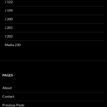
J 122
J 199
J 200
J 201
J 202
Media 230
PAGES
About
Contact
Previous Posts