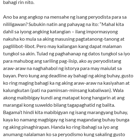
bahagi rin nito.
Ano ba ang angkop na mensahe ng isang peryodista para sa
nililigawan? Subukin natin ang pahayag na ito: “Mahal kita
dahil sa iyong angking katangian – ilang impormasyong
nakuha ko mula sa aking masusing pagtatanong-tanong at
paglilibot-libot. Pero may kailangan kang dapat malaman
tungkol sa akin. Tulad ng paghahanap ng datos tungkol sa iyo
para mahubog ang sariling pag-iisip, ako ay peryodistang
araw-araw na naghahabol ng istorya para may maiulat sa
bayan. Pero kung ang deadline ay bahagi ng aking buhay, gusto
ko ring maging bahagi ka ng aking araw-araw na kasiyahan at
kalungkutan (pati na paminsan-minsang kabaliwan). Wala
akong maibibigay kundi ang matapat kong hangarin at ang
marangal kong suweldo bilang tagapaghatid ng balita.
Bagama’t hindi kita mabibigyan ng isang marangyang buhay,
kaya ko namang magbigay ng isang magandang buhay bunga
ng aking pinaghirapan. Handa ko ring ibahagi sa iyo ang
anumang nalalaman ko sa peryodismo kung sakaling gusto