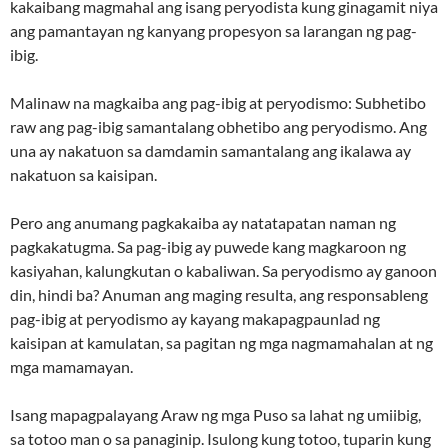
kakaibang magmahal ang isang peryodista kung ginagamit niya
ang pamantayan ng kanyang propesyon sa larangan ng pag-
ibig.
Malinaw na magkaiba ang pag-ibig at peryodismo: Subhetibo
raw ang pag-ibig samantalang obhetibo ang peryodismo. Ang
una ay nakatuon sa damdamin samantalang ang ikalawa ay
nakatuon sa kaisipan.
Pero ang anumang pagkakaiba ay natatapatan naman ng
pagkakatugma. Sa pag-ibig ay puwede kang magkaroon ng
kasiyahan, kalungkutan o kabaliwan. Sa peryodismo ay ganoon
din, hindi ba? Anuman ang maging resulta, ang responsableng
pag-ibig at peryodismo ay kayang makapagpaunlad ng
kaisipan at kamulatan, sa pagitan ng mga nagmamahalan at ng
mga mamamayan.
Isang mapagpalayang Araw ng mga Puso sa lahat ng umiibig,
sa totoo man o sa panaginip. Isulong kung totoo, tuparin kung