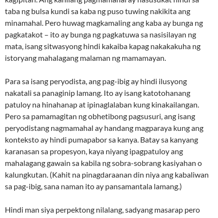
taba ng bulsa kundi sa kaba ng puso tuwing nakikita ang
minamahal. Pero huwag magkamaling ang kaba ay bunga ng
pagkatakot – ito ay bunga ng pagkatuwa sa nasisilayan ng
mata, isang sitwasyong hindi kakaiba kapag nakakakuha ng
istoryang mahalagang malaman ng mamamayan.
Para sa isang peryodista, ang pag-ibig ay hindi ilusyong
nakatali sa panaginip lamang. Ito ay isang katotohanang
patuloy na hinahanap at ipinaglalaban kung kinakailangan.
Pero sa pamamagitan ng obhetibong pagsusuri, ang isang
peryodistang nagmamahal ay handang magparaya kung ang
konteksto ay hindi pumapabor sa kanya. Batay sa kanyang
karanasan sa propesyon, kaya niyang ipagpatuloy ang
mahalagang gawain sa kabila ng sobra-sobrang kasiyahan o
kalungkutan. (Kahit na pinagdaraanan din niya ang kabaliwan
sa pag-ibig, sana naman ito ay pansamantala lamang.)
Hindi man siya perpektong nilalang, sadyang masarap pero