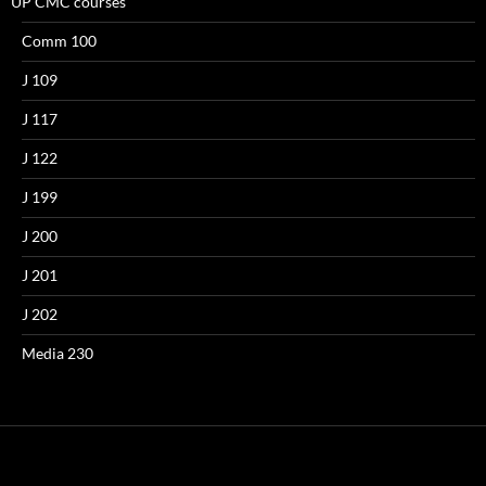
UP CMC courses
Comm 100
J 109
J 117
J 122
J 199
J 200
J 201
J 202
Media 230