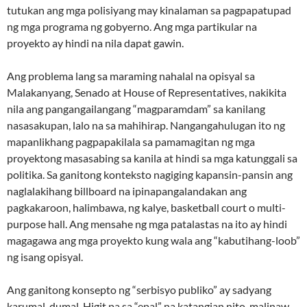
tutukan ang mga polisiyang may kinalaman sa pagpapatupad
ng mga programa ng gobyerno. Ang mga partikular na
proyekto ay hindi na nila dapat gawin.
Ang problema lang sa maraming nahalal na opisyal sa
Malakanyang, Senado at House of Representatives, nakikita
nila ang pangangailangang “magparamdam” sa kanilang
nasasakupan, lalo na sa mahihirap. Nangangahulugan ito ng
mapanlikhang pagpapakilala sa pamamagitan ng mga
proyektong masasabing sa kanila at hindi sa mga katunggali sa
politika. Sa ganitong konteksto nagiging kapansin-pansin ang
naglalakihang billboard na ipinapangalandakan ang
pagkakaroon, halimbawa, ng kalye, basketball court o multi-
purpose hall. Ang mensahe ng mga patalastas na ito ay hindi
magagawa ang mga proyekto kung wala ang “kabutihang-loob”
ng isang opisyal.
Ang ganitong konsepto ng “serbisyo publiko” ay sadyang
karumal-dumal. Higit pa sa “epal” na katangian nito, malinaw