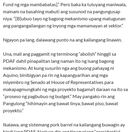
Fund ng mga mambabatas].” Pero baka ka tuluyang maniwala,
mainam na basahing mabuti ang susunod na pangungusap
niya: “[B]ubuo tayo ng bagong mekanismo upang matugunan
ang pangangailangan ng inyong mga mamamayan at sektor.”
Ngayon pa lang, dalawang punto na ang kailangang linawin.
Una, mali ang paggamit ng terminong “abolish” hinggil sa
PDAF dahil pinapalitan lang naman ito ng isang bagong
mekanismo. At kung susuriin nga ang buong pahayag ni
Aquino, binibigyan pa rin ng kapangyarihan ang mga
miyembro ng Senado at House of Representatives para
makapagmungkahi ng mga proyekto bagama’t daraan na ito sa
“proseso ng pagbubuo ng budget.” May pangako rin ang
Pangulong “hihimayin ang bawat linya, bawat piso, bawat
proyekto.”
Ikalawa, ang sistemang pork barrel na kailangang buwagin ay
hindi lang PDAF. Nariyan din ang tinaguriang “presidential