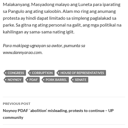
Malakanyang. Masyadong malayo ang Luneta para iparating
sa Pangulo ang ating saloobin. Alam mo ring ang anumang
protesta ay hindi dapat limitado sa simpleng paglalakad sa
parke. Sa gitna ng ating personal na galit, ang mga politikal na
kahilingan ay sama-sama nating igiit.
Para makipag-ugnayan sa awtor, pumunta sa
www.dannyarao.com.
CONGRESS
CORRUPTION
HOUSE OF REPRESENTATIVES
NOYNOY
PDAF
PORK BARREL
SENATE
Post
PREVIOUS POST
navigation
Noynoy PDAF `abolition’ misleading, protests to continue – UP
community