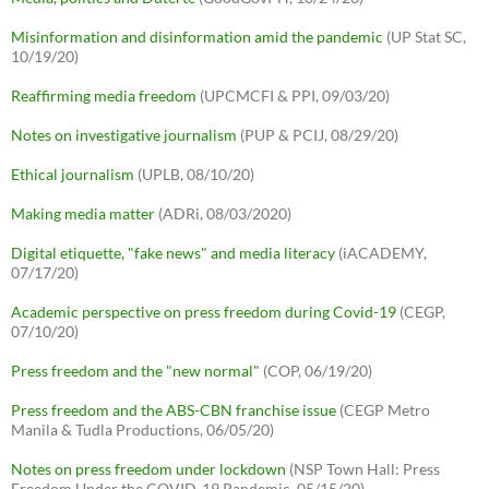
Misinformation and disinformation amid the pandemic
(UP Stat SC,
10/19/20)
Reaffirming media freedom
(UPCMCFI & PPI, 09/03/20)
Notes on investigative journalism
(PUP & PCIJ, 08/29/20)
Ethical journalism
(UPLB, 08/10/20)
Making media matter
(ADRi, 08/03/2020)
Digital etiquette, "fake news" and media literacy
(iACADEMY,
07/17/20)
Academic perspective on press freedom during Covid-19
(CEGP,
07/10/20)
Press freedom and the "new normal"
(COP, 06/19/20)
Press freedom and the ABS-CBN franchise issue
(CEGP Metro
Manila & Tudla Productions, 06/05/20)
Notes on press freedom under lockdown
(NSP Town Hall: Press
Freedom Under the COVID-19 Pandemic, 05/15/20)