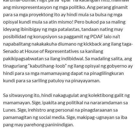
ang misrepresentasyon ng mga politiko. Ang perang ginamit
para sa mga proyektong ito ay hindi mula sa bulsa ng mga
opisyal kundi mula sa atin mismo! Pero bukod pa sa maling
ideyang ibinibigay ng mga patalastas, tandaan nating may
posibilidad ng korupsiyon sa paggamit ng PDAF lalo na’t
napabalitang nakakakuha diumano ng kickback ang ilang taga-
Senado at House of Representatives sa kanilang
pakikipagsabwatan sa ilang indibidwal. Sa madaling salita, ang
tinaguriang “kabutihang-loob” ng ilang opisyal ng gobyerno ay
hindi para sa mga mamamayang dapat na pinaglilingkuran
kundi para sa sariling patuloy na pinayayaman.
Sa sitwasyong ito, hindi nakagugulat ang kolektibong galit ng
mamamayan. Sige, ipakita ang politikal na nararamdaman sa
Lunes. Sige, irehistro ang personal na pinagdaraanan sa
pamamagitan ng social media. Sige, makipag-ugnayan sa iba
pang may parehong paninindigan.