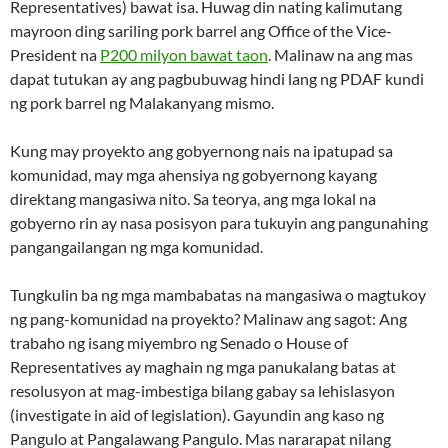
Representatives) bawat isa. Huwag din nating kalimutang
mayroon ding sariling pork barrel ang Office of the Vice-
President na
P200 milyon bawat taon
. Malinaw na ang mas
dapat tutukan ay ang pagbubuwag hindi lang ng PDAF kundi
ng pork barrel ng Malakanyang mismo.
Kung may proyekto ang gobyernong nais na ipatupad sa
komunidad, may mga ahensiya ng gobyernong kayang
direktang mangasiwa nito. Sa teorya, ang mga lokal na
gobyerno rin ay nasa posisyon para tukuyin ang pangunahing
pangangailangan ng mga komunidad.
Tungkulin ba ng mga mambabatas na mangasiwa o magtukoy
ng pang-komunidad na proyekto? Malinaw ang sagot: Ang
trabaho ng isang miyembro ng Senado o House of
Representatives ay maghain ng mga panukalang batas at
resolusyon at mag-imbestiga bilang gabay sa lehislasyon
(investigate in aid of legislation). Gayundin ang kaso ng
Pangulo at Pangalawang Pangulo. Mas nararapat nilang