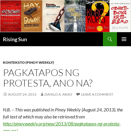
Skip
to
content
Search
Rising Sun
PRIMAR
MENU
KONTEKSTO (PINOY WEEKLY)
PAGKATAPOS NG
PROTESTA, ANO NA?
AUGUST 24, 2013
DANILO A. ARAO
LEAVE A COMMENT
N.B. – This was published in Pinoy Weekly (August 24, 2013), the
full text of which may also be retrieved from
http://pinoyweekly.org/new/2013/08/pagkatapos-ng-protesta-
ano-na/
.