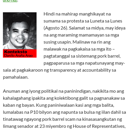
Hindi na mahirap manghikayat na
sumama sa protesta sa Luneta sa Lunes
(Agosto 26). Salamat sa midya, may ideya
na ang maraming mamamayan sa mga
susing usapin. Malinaw na rin ang
malawak na pagkakaisa sa mga ito –
pagtatanggal sa sistemang pork barrel,
pagpaparusa sa mga napatunayang may-
sala at pagkakaroon ng transparency at accountability sa
pamahalaan.
Anuman ang iyong politikal na paninindigan, nakikita mo ang
kahalagahang ipakita ang kolektibong galit sa pagnanakaw sa
kaban ng bayan. Kung paniniwalaan kasi ang mga balita,
lumalabas na P10 bilyon ang napunta sa bulsa ng iilan dahil sa
tinatawag ngayong pork barrel scam na kinasasangkutan ng
limang senador at 23 miyembro ng House of Representatives,