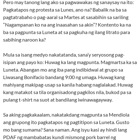
Pero may tanong lang ako sa pagwawakas ng sanaysay na ito:
Pagkatapos ng protesta sa Lunes, ano na? Babalik na ba sa
pagtatrabaho o pag-aaral sa Martes at sasabihin sa sariling
“Nagampanan ko na ang inaasahan sa akin”? Kontento ka na
ba sa pagpunta sa Luneta at sa pagkuha ng ilang litrato para
sabihing naroon ka?
Mula sa isang medyo nakatatanda, sana’y seryosong pag-
isipan ang payo ko: Huwag ka lang magpunta. Magmartsa ka sa
Luneta. Abangan mo ang iba pang indibidwal at grupo sa
Liwasang Bonifacio bandang 9:00 ng umaga. Huwag kang
mahiyang makipag-usap sa kanila habang naglalakad. Huwag
kang matakot sa tila organisadong pagkilos nila, bukod pa sa
pulang t-shirt na suot at bandilang iwinawagayway.
Sa aking pagkakaalam, nakatakdang magpunta sa Mendiola
ang grupong ito pagkatapos ng pagtitipon sa Luneta. Gusto
mo bang sumama? Sana naman. Ang isyu kasi ay hindi lang
PDAF ng mambabatas kundi mismong pork barrel ng