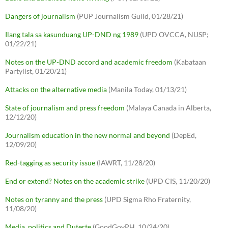
Dangers of journalism
(PUP Journalism Guild, 01/28/21)
Ilang tala sa kasunduang UP-DND ng 1989
(UPD OVCCA, NUSP;
01/22/21)
Notes on the UP-DND accord and academic freedom
(Kabataan
Partylist, 01/20/21)
Attacks on the alternative media
(Manila Today, 01/13/21)
State of journalism and press freedom
(Malaya Canada in Alberta,
12/12/20)
Journalism education in the new normal and beyond
(DepEd,
12/09/20)
Red-tagging as security issue
(IAWRT, 11/28/20)
End or extend? Notes on the academic strike
(UPD CIS, 11/20/20)
Notes on tyranny and the press
(UPD Sigma Rho Fraternity,
11/08/20)
Media, politics and Duterte
(GoodGovPH, 10/24/20)