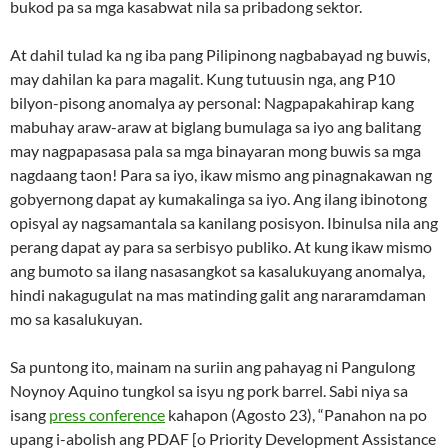
bukod pa sa mga kasabwat nila sa pribadong sektor.
At dahil tulad ka ng iba pang Pilipinong nagbabayad ng buwis,
may dahilan ka para magalit. Kung tutuusin nga, ang P10
bilyon-pisong anomalya ay personal: Nagpapakahirap kang
mabuhay araw-araw at biglang bumulaga sa iyo ang balitang
may nagpapasasa pala sa mga binayaran mong buwis sa mga
nagdaang taon! Para sa iyo, ikaw mismo ang pinagnakawan ng
gobyernong dapat ay kumakalinga sa iyo. Ang ilang ibinotong
opisyal ay nagsamantala sa kanilang posisyon. Ibinulsa nila ang
perang dapat ay para sa serbisyo publiko. At kung ikaw mismo
ang bumoto sa ilang nasasangkot sa kasalukuyang anomalya,
hindi nakagugulat na mas matinding galit ang nararamdaman
mo sa kasalukuyan.
Sa puntong ito, mainam na suriin ang pahayag ni Pangulong
Noynoy Aquino tungkol sa isyu ng pork barrel. Sabi niya sa
isang
press conference
kahapon (Agosto 23), “Panahon na po
upang i-abolish ang PDAF [o Priority Development Assistance