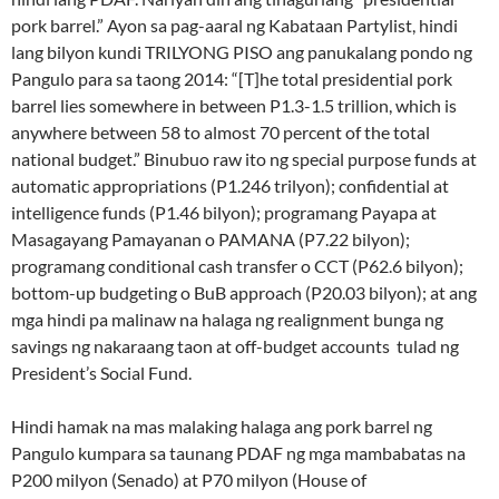
pork barrel.” Ayon sa pag-aaral ng Kabataan Partylist, hindi
lang bilyon kundi TRILYONG PISO ang panukalang pondo ng
Pangulo para sa taong 2014: “[T]he total presidential pork
barrel lies somewhere in between P1.3-1.5 trillion, which is
anywhere between 58 to almost 70 percent of the total
national budget.” Binubuo raw ito ng special purpose funds at
automatic appropriations (P1.246 trilyon); confidential at
intelligence funds (P1.46 bilyon); programang Payapa at
Masagayang Pamayanan o PAMANA (P7.22 bilyon);
programang conditional cash transfer o CCT (P62.6 bilyon);
bottom-up budgeting o BuB approach (P20.03 bilyon); at ang
mga hindi pa malinaw na halaga ng realignment bunga ng
savings ng nakaraang taon at off-budget accounts tulad ng
President’s Social Fund.
Hindi hamak na mas malaking halaga ang pork barrel ng
Pangulo kumpara sa taunang PDAF ng mga mambabatas na
P200 milyon (Senado) at P70 milyon (House of