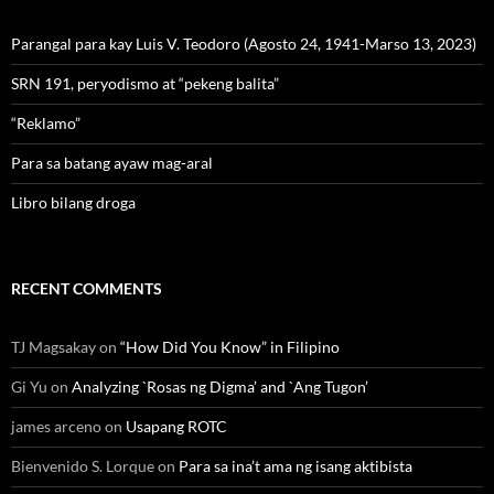
Parangal para kay Luis V. Teodoro (Agosto 24, 1941-Marso 13, 2023)
SRN 191, peryodismo at “pekeng balita”
“Reklamo”
Para sa batang ayaw mag-aral
Libro bilang droga
RECENT COMMENTS
TJ Magsakay
on
“How Did You Know” in Filipino
Gi Yu
on
Analyzing `Rosas ng Digma’ and `Ang Tugon’
james arceno
on
Usapang ROTC
Bienvenido S. Lorque
on
Para sa ina’t ama ng isang aktibista